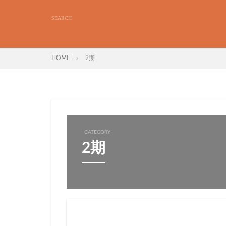
HOME
2期
CATEGORY
2期