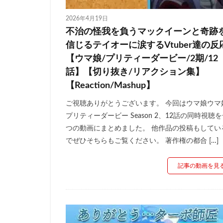
2026年4月19日
不治の怪我を負うマックイーンと奇跡
信じるテイオーに涙するVtuber達の反
【ウマ娘/プリティーダービー/2期/12
話】【切り抜き/リアクション集】
【Reaction/Mashup】
ご視聴ありがとうございます。 今回はウマ娘ウマ
プリティーダービー Season 2、12話の同時視聴
つの動画にまとめました。 他作品の投稿もしてい
でぜひそちらもご覧ください。 著作権の都合 […]
記事の動画を見