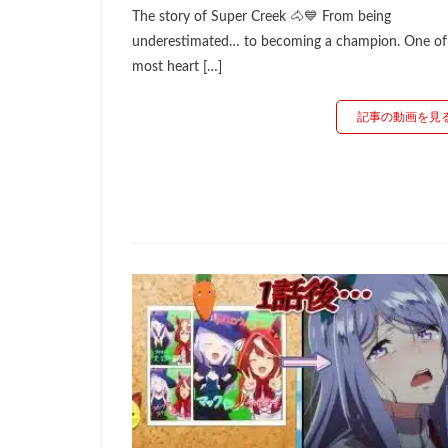
The story of Super Creek 🐴💙 From being
underestimated… to becoming a champion. One of
most heart […]
記事の動画を見