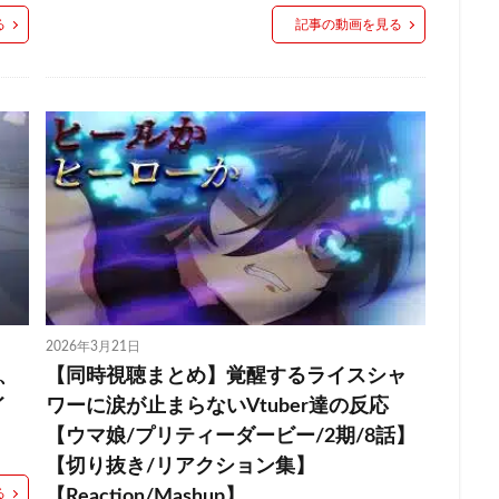
る
記事の動画を見る
2026年3月21日
レ、
【同時視聴まとめ】覚醒するライスシャ
イ
ワーに涙が止まらないVtuber達の反応
【ウマ娘/プリティーダービー/2期/8話】
【切り抜き/リアクション集】
る
【Reaction/Mashup】