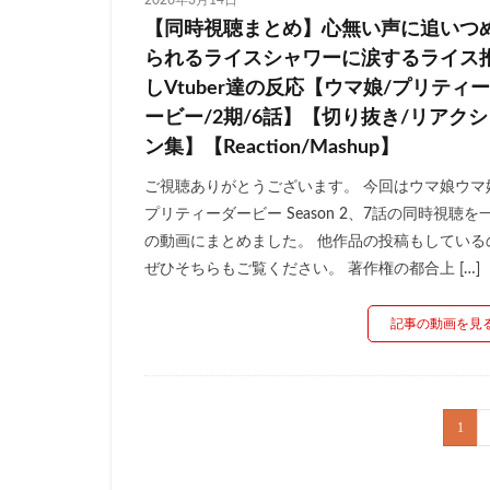
2026年3月14日
【同時視聴まとめ】心無い声に追いつ
られるライスシャワーに涙するライス
しVtuber達の反応【ウマ娘/プリティ
ービー/2期/6話】【切り抜き/リアク
ン集】【Reaction/Mashup】
ご視聴ありがとうございます。 今回はウマ娘ウマ
プリティーダービー Season 2、7話の同時視聴を
の動画にまとめました。 他作品の投稿もしている
ぜひそちらもご覧ください。 著作権の都合上 […]
記事の動画を見
1