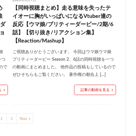
2026年3月7日
め
【同時視聴まとめ】走る意味を失ったテ
推
イオーに胸がいっぱいになるVtuber達の
ーダ
反応【ウマ娘/プリティーダービー/2期/6
ショ
話】【切り抜き/リアクション集】
【Reaction/Mashup】
娘
ご視聴ありがとうございます。 今回はウマ娘ウマ娘
一つ
プリティーダービー Season 2、6話の同時視聴を一つ
ので
の動画にまとめました。 他作品の投稿もしているので
ぜひそちらもご覧ください。 著作権の都合上 […]
る
記事の動画を見る
2
3
Next