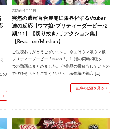
2026年4月11日
を
突然の濃密百合展開に限界化するVtuber
応
達の反応【ウマ娘/プリティーダービー/2
期/11】【切り抜き/リアクション集】
【Reaction/Mashup】
ご視聴ありがとうございます。 今回はウマ娘ウマ娘
プリティーダービー Season 2、11話の同時視聴を一
娘
つの動画にまとめました。 他作品の投稿もしているの
を一
でぜひそちらもご覧ください。 著作権の都合 […]
るの
記事の動画を見る
る