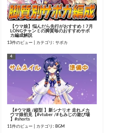
【ウマ娘】悩んだら先行がおすすめ！7月
LONGチャンミの脚質毎のおすすめサポ
カ編成解説
13件のビュー
|
カテゴリ:
サポカ
【#ウマ娘 /縦型 】新シナリオ 走れメカ
ウマ娘初見【#vtuber /#もみじの遊び場
】#shorts
11件のビュー
|
カテゴリ:
BGM