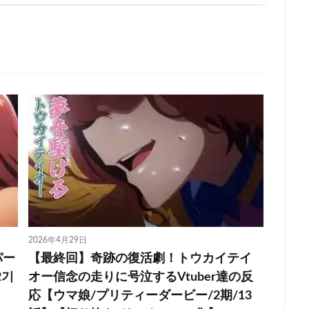
2026年4月29日
ーパー
【最終回】奇跡の復活劇！トウカイテイ
2기
オー信念の走りに号泣するVtuber達の反
応【ウマ娘/プリティーダービー/2期/13