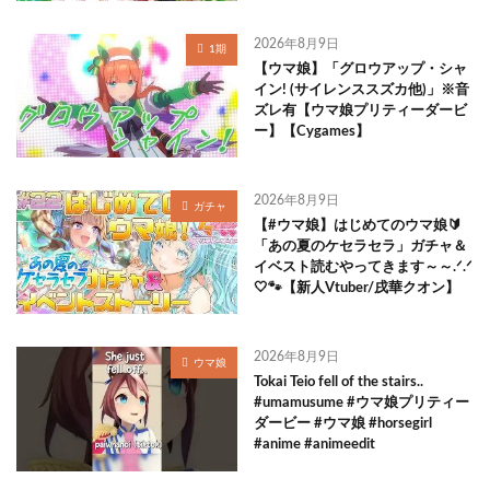
2026年8月9日
1期
【ウマ娘】「グロウアップ・シャ
イン! (サイレンススズカ他)」※音
ズレ有【ウマ娘プリティーダービ
ー】【Cygames】
2026年8月9日
ガチャ
【#ウマ娘】はじめてのウマ娘🔰
「あの夏のケセラセラ」ガチャ＆
イベスト読むやってきます～～.ᐟ.ᐟ
🤍🐾【新人Vtuber/戌華クオン】
2026年8月9日
ウマ娘
Tokai Teio fell of the stairs..
#umamusume #ウマ娘プリティー
ダービー #ウマ娘 #horsegirl
#anime #animeedit