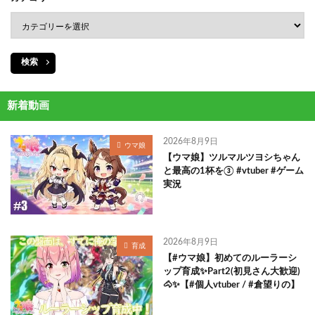
検索
新着動画
2026年8月9日
ウマ娘
【ウマ娘】ツルマルツヨシちゃん
と最高の1杯を③ #vtuber #ゲーム
実況
2026年8月9日
育成
【#ウマ娘】初めてのルーラーシ
ップ育成✨Part2(初見さん大歓迎)
🐴✨【#個人vtuber / #倉望りの】