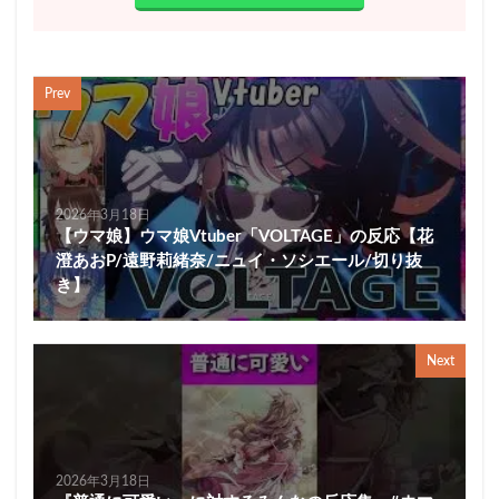
Prev
2026年3月18日
【ウマ娘】ウマ娘Vtuber「VOLTAGE」の反応【花
澄あおP/遠野莉緒奈/ニュイ・ソシエール/切り抜
き】
Next
2026年3月18日