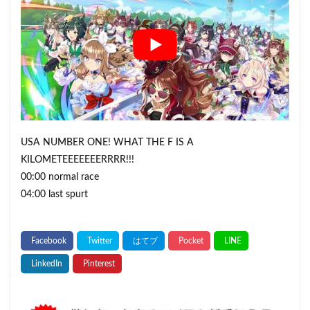
USA NUMBER ONE! WHAT THE F IS A
KILOMETEEEEEEERRRR!!!
00:00 normal race
04:00 last spurt