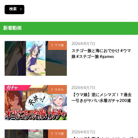
検索
新着動画
2026年8月7日
ウマ娘
ステゴ一族と海におでかけ #ウマ
娘 #ステゴ一族 #games
2026年8月7日
サポカ
【ウマ娘】逆にメシマズ！？過去
一引きがヤバい水着ガチャ200連
2026年8月7日
ウマ娘