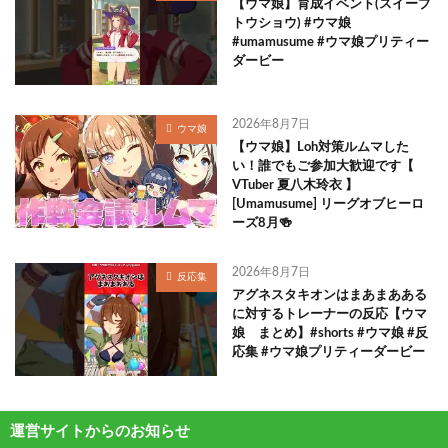
【ウマ娘】育成イベント(スイープ
トウショウ) #ウマ娘
#umamusume #ウマ娘プリティー
ダービー
2026年8月7日
ウマ娘
【ウマ娘】Loh対策ルムマした
い！誰でもご参加大歓迎です【
VTuber 夏八木玲衣 】
[Umamusume] リーグオブヒーロ
ーズ8月🍻
2026年8月7日
反応集
アグネスタキオンはまあまあある
に対するトレーナーの反応【ウマ
娘 まとめ】#shorts #ウマ娘 #反
応集 #ウマ娘プリティーダービー
運営サイトからのお知らせ