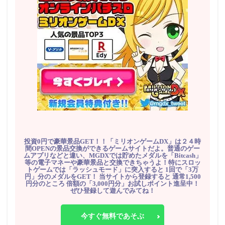
投資0円で豪華景品GET！！「ミリオンゲームDX」は２４時
間OPENの景品交換ができるゲームサイトだよ。普通のゲー
ムアプリなどと違い、MGDXでは貯めたメダルを「Bitcash」
等の電子マネーや豪華景品と交換できちゃうよ！特にスロッ
トゲームでは「ラッシュモード」に突入すると 1回で「3万
円」分のメダルをGET！ 当サイトから登録すると 通常1,500
円分のところ 倍額の「3,000円分」お試しポイント進呈中！
ぜひ登録して遊んでみてね！
今すぐ無料であそぶ