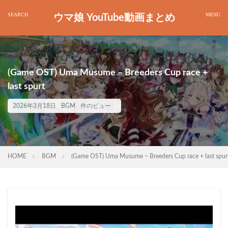
ウマ娘 YouTube動画まとめ
(Game OST) Uma Musume – Breeders Cup race +
last spurt
2026年3月18日
BGM
件のビュー
HOME
BGM
(Game OST) Uma Musume – Breeders Cup race + last spur