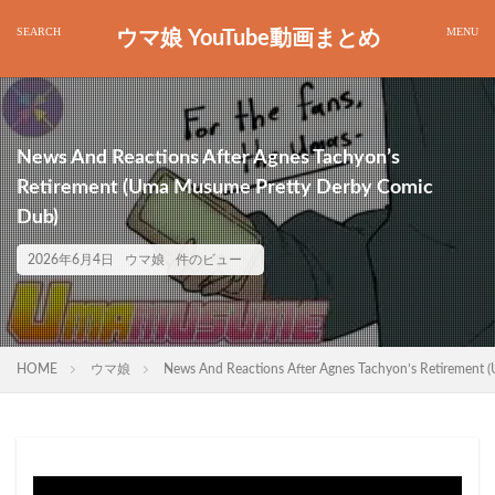
ウマ娘 YouTube動画まとめ
News And Reactions After Agnes Tachyon’s
Retirement (Uma Musume Pretty Derby Comic
Dub)
2026年6月4日
ウマ娘
件のビュー
HOME
ウマ娘
News And Reactions After Agnes Tachyon’s Retirement