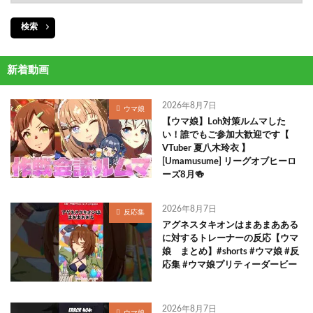
検索
新着動画
2026年8月7日
ウマ娘
【ウマ娘】Loh対策ルムマした
い！誰でもご参加大歓迎です【
VTuber 夏八木玲衣 】
[Umamusume] リーグオブヒーロ
ーズ8月🍻
2026年8月7日
反応集
アグネスタキオンはまあまあある
に対するトレーナーの反応【ウマ
娘 まとめ】#shorts #ウマ娘 #反
応集 #ウマ娘プリティーダービー
2026年8月7日
ウマ娘