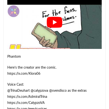
Phantom
Here’s the creator are the comic.
https://x.com/Kiora06
Voice Cast:
@TrinaDeuhart @calypzova @svendisco as the extras
https://x.com/AdmiralTrina
https://x.com/CalypzoVA