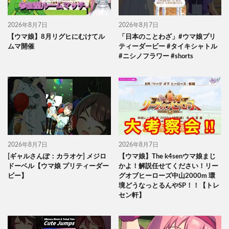
2026年8月7日
2026年8月7日
【ウマ娘】8月リグヒにむけてル
「日本のことわざ」#ウマ娘プリ
ムマ開催
ティーダービー #タイキシャトル
#ニシノフラワー #shorts
2026年8月7日
2026年8月7日
[ギャルさんぽ：カラオケ] メジロ
【ウマ娘】The k4senウマ娘まじ
ドーベル【ウマ娘 プリティーダー
かよ！解説任せてください！リー
ビー】
グオブヒーローズ中山2000m 環
境どうなっとるんやSP！！【トレ
セン軒】