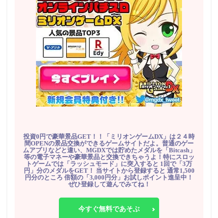
投資0円で豪華景品GET！！「ミリオンゲームDX」は２４時
間OPENの景品交換ができるゲームサイトだよ。普通のゲー
ムアプリなどと違い、MGDXでは貯めたメダルを「Bitcash」
等の電子マネーや豪華景品と交換できちゃうよ！特にスロッ
トゲームでは「ラッシュモード」に突入すると 1回で「3万
円」分のメダルをGET！ 当サイトから登録すると 通常1,500
円分のところ 倍額の「3,000円分」お試しポイント進呈中！
ぜひ登録して遊んでみてね！
今すぐ無料であそぶ