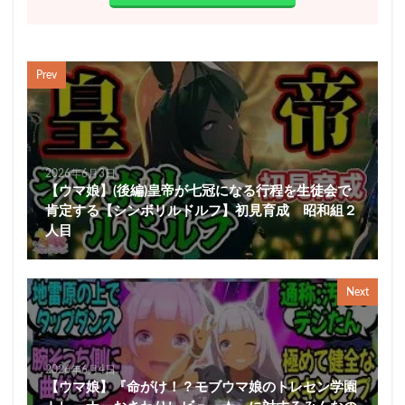
Prev
2026年6月3日
【ウマ娘】(後編)皇帝が七冠になる行程を生徒会で
肯定する【シンボリルドルフ】初見育成 昭和組２
人目
Next
2026年6月4日
【ウマ娘】『命がけ！？モブウマ娘のトレセン学園