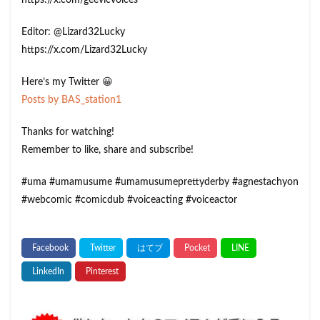
https://x.com/geevicvoices
Editor: @Lizard32Lucky
https://x.com/Lizard32Lucky
Here’s my Twitter 😀
Posts by BAS_station1
Thanks for watching!
Remember to like, share and subscribe!
#uma #umamusume #umamusumeprettyderby #agnestachyon
#webcomic #comicdub #voiceacting​ #voiceactor