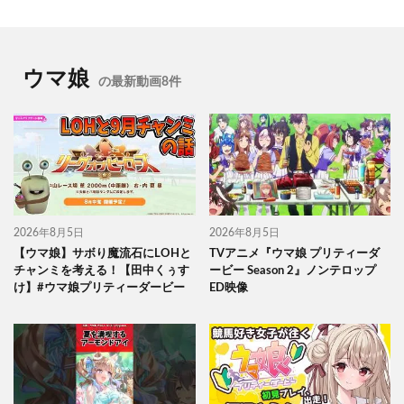
ウマ娘
の最新動画8件
2026年8月5日
2026年8月5日
【ウマ娘】サボり魔流石にLOHと
TVアニメ『ウマ娘 プリティーダ
チャンミを考える！【田中くぅす
ービー Season 2』ノンテロップ
け】#ウマ娘プリティーダービー
ED映像