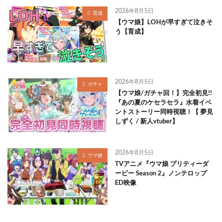
2026年8月5日
育成
【ウマ娘】LOHが早すぎて泣きそ
う【育成】
2026年8月5日
ガチャ
【ウマ娘/ガチャ回！】完全初見!!
『あの夏のケセラセラ』水着イベ
ントストーリー同時視聴！【 夢見
しずく / 新人vtuber】
2026年8月5日
ウマ娘
TVアニメ『ウマ娘 プリティーダ
ービー Season 2』ノンテロップ
ED映像