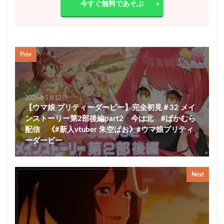
今すぐ無料であそぶ
Prev
2026年5月12日
【ウマ娘 プリティーダービー】完全初見＃32 メイ
ンストーリー第2部後編part2 今は北 #ぱかむら
配信 《#新人vtuber 朱空ぱお》#ウマ娘プリティ
ーダービー
Next