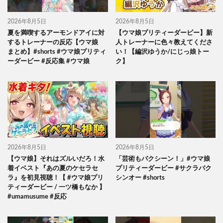
2026年8月5日
2026年8月5日
夏を満喫するアーモンドアイに対
【ウマ娘プリティーダービー】新
するトレーナーの反応【ウマ娘
人トレーナーに色々教えてくださ
まとめ】#shorts #ウマ娘プリティ
い！【編沢ゆうか/にじっ娘トー
ーダービー #反応集 #ウマ娘
ク】
2026年8月5日
2026年8月5日
【ウマ娘】それはズルいだろ！水
「芸術もバクシーン！」#ウマ娘
着イベスト『あの夏のケセラセ
プリティーダービー #サクラバク
ラ』を初見視聴！【 #ウマ娘プリ
シンオー #shorts
ティーダービー / 一ツ橋もなか 】
#umamusume #反応