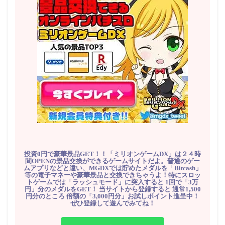
投資0円で豪華景品GET！！「ミリオンゲームDX」は２４時
間OPENの景品交換ができるゲームサイトだよ。普通のゲー
ムアプリなどと違い、MGDXでは貯めたメダルを「Bitcash」
等の電子マネーや豪華景品と交換できちゃうよ！特にスロッ
トゲームでは「ラッシュモード」に突入すると 1回で「3万
円」分のメダルをGET！ 当サイトから登録すると 通常1,500
円分のところ 倍額の「3,000円分」お試しポイント進呈中！
ぜひ登録して遊んでみてね！