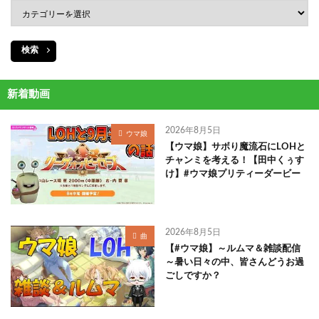
検索
新着動画
2026年8月5日
ウマ娘
【ウマ娘】サボり魔流石にLOHと
チャンミを考える！【田中くぅす
け】#ウマ娘プリティーダービー
2026年8月5日
曲
【#ウマ娘】～ルムマ＆雑談配信
～暑い日々の中、皆さんどうお過
ごしですか？