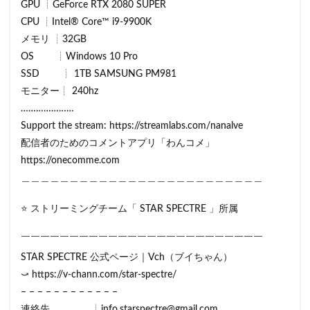
GPU ┊GeForce RTX 2080 SUPER
CPU ┊Intel® Core™ i9-9900K
メモリ ┊32GB
OS ┊Windows 10 Pro
SSD ┊ 1TB SAMSUNG PM981
モニター┊ 240hz
…………………
Support the stream: https://streamlabs.com/nanalve
配信者のためのコメントアプリ「わんコメ」
https://onecomme.com
＿＿＿＿＿＿＿＿＿＿＿＿＿＿＿＿＿＿＿＿＿＿＿＿＿
⭐ ストリーミングチーム「 STAR SPECTRE 」所属
￣￣￣￣￣￣￣￣￣￣￣￣￣￣￣￣￣￣￣￣￣￣￣￣￣
STAR SPECTRE 公式ページ｜Vch（ブイちゃん）
⤻ https://v-chann.com/star-spectre/
– – – – – – – – – – – –
連絡先 ┊info.starspectre@gmail.com