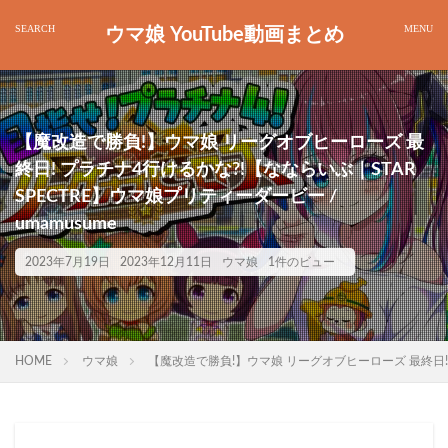
ウマ娘 YouTube動画まとめ
【魔改造で勝負!】ウマ娘 リーグオブヒーローズ 最
終日! プラチナ4行けるかな?!【なならいぶ｜STAR
SPECTRE】ウマ娘プリティーダービー /
umamusume
2023年7月19日
2023年12月11日
ウマ娘
1件のビュー
HOME
ウマ娘
【魔改造で勝負!】ウマ娘 リーグオブヒーローズ 最終日! プ