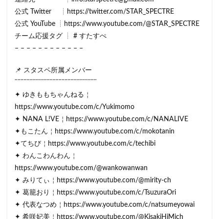
公式 Twitter ┊https://twitter.com/STAR_SPECTRE
公式 YouTube ┊https://www.youtube.com/@STAR_SPECTRE
チーム応援タグ ┊ # すたすぺ
– – – – – – – – – – – –
📌 スタスペ所属メンバー
¨¨¨¨¨¨¨¨¨¨¨¨¨¨¨¨¨¨¨¨¨¨¨¨¨¨¨¨
✦ ゆきももちゃんねる￤
https://www.youtube.com/c/Yukimomo
✦ NANA L!VE￤https://www.youtube.com/c/NANALIVE
✦もこたん￤https://www.youtube.com/c/mokotanin
✦てちび￤https://www.youtube.com/c/techibi
✦ わんこわんわん￤
https://www.youtube.com/@wankowanwan
✦ みりてぃ￤https://www.youtube.com/@mirity-ch
✦ 葛籠おり￤https://www.youtube.com/c/TsuzuraOri
✦ 代表なつめ￤https://www.youtube.com/c/natsumeyowai
✦ 希咲妃美￤https://www.youtube.com/@KisakiHiMich