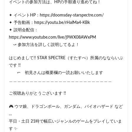
イベントの参加方法は、HPの手順通り進めてね！
✦ イベントHP：https://doomsday-starspectre.com/
✦ 予告動画：https://youtu.be/rHalMa4-KBk
✦ 説明会配信：
https://www.youtube.com/live/j9WX08AWxPM
⤻ 参加方法を詳しく説明してるよ！
はじめまして!! STAR SPECTRE（すたすぺ）所属のなならいぶ
です !!
⤺ 初見さんは概要欄の一読お願いいたします
＿＿＿＿＿＿＿＿＿＿＿＿＿＿＿＿＿＿＿＿＿＿＿＿＿
ご視聴ありがとうございます !!
🎮 ウマ娘、ドラゴンボール、ガンダム、バイオハザード など
…
平日・土日 21時で幅広いジャンルのゲームをプレイしていま
す ✨