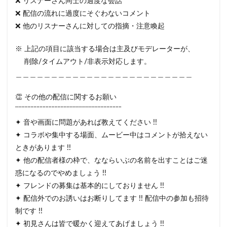
❌ リスナーさん同士の過度な会話
❌ 配信の流れに過度にそぐわないコメント
❌ 他のリスナーさんに対しての指摘・注意喚起
※ 上記の項目に該当する場合は主及びモデレーターが、
削除/タイムアウト/非表示対応します。
＿＿＿＿＿＿＿＿＿＿＿＿＿＿＿＿＿＿＿＿＿＿＿＿＿
👏 その他の配信に関するお願い
¨¨¨¨¨¨¨¨¨¨¨¨¨¨¨¨¨¨¨¨¨¨¨¨¨¨¨¨¨¨¨¨¨¨¨
✦ 音や画面に問題があれば教えてください !!
✦ コラボや集中する場面、ムービー中はコメントが拾えない
ときがあります !!
✦ 他の配信者様の枠で、なならいぶの名前を出すことはご迷
惑になるのでやめましょう !!
✦ フレンドの募集は基本的にしておりません !!
✦ 配信外でのお誘いはお断りしてます !! 配信中の参加も招待
制です !!
✦ 初見さんは皆で暖かく迎えてあげましょう !!