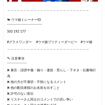
＿＿＿＿＿＿＿＿＿＿＿＿＿＿＿＿＿＿＿＿＿＿＿＿＿
🐎 ウマ娘トレーナーID
¨¨¨¨¨¨¨¨¨¨¨¨¨¨¨¨¨¨¨¨¨¨¨¨¨
503 192 177
#グラスワンダー #ウマ娘プリティーダービー #ウマ娘
＿＿＿＿＿＿＿＿＿＿＿＿＿＿＿＿＿＿＿＿＿＿＿＿＿
🔨 注意事項
¨¨¨¨¨¨¨¨¨¨¨¨¨¨
❌ 暴言・誹謗中傷・煽り・連投・荒らし・下ネタ・伝書鳩行
為
❌ 他の方が不適切・不快になるコメント
❌ 他の配信者様のお名前を出すこと
❌ 許可のない宣伝
❌ リスナーさん同士のコメントでの言い争い