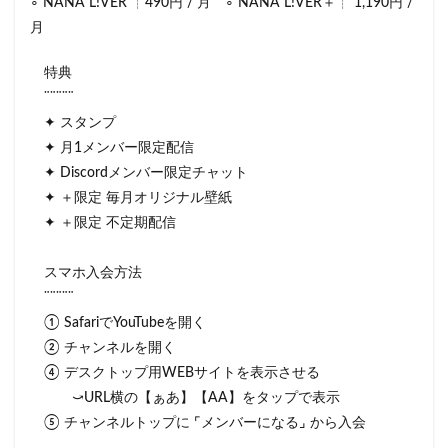
∘ NANA L!VER ┊490円 / 月 ∘ NANA L!VER＋┊ 1,190円 /
月
特典
¨¨¨¨¨
✦ スタンプ
✦ 月1メンバー限定配信
✦ Discordメンバー限定チャット
✦ ＋限定 毎月オリジナル壁紙
✦ ＋限定 不定期配信
スマホ入会方法
¨¨¨¨¨
① SafariでYouTubeを開く
② チャンネルを開く
④ デスクトップ用WEBサイトを表示させる
⤻URL横の【ぁあ】【AA】をタップで表示
⑤ チャンネルトップに ⌜メンバーになる⌟ から入会
＿＿＿＿＿＿＿＿＿＿＿＿＿＿＿＿＿＿＿＿＿＿＿＿＿