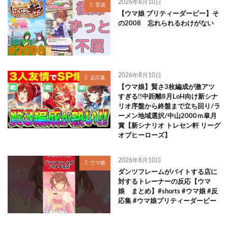
2026年8月10日
育成
【ウマ娘 プリティーダービー】そ
の2008 忘れられるわけがない
2026年8月10日
反応集
【ウマ娘】賢さ3枚編成が激アツ
すぎる!!中距離8月LoH向け新シナ
リオ序盤から終盤まで立ち回り/ラ
ーメン地域選択/中山2000ｍ皐月
賞【新シナリオ トレセン軒 リーグ
オブヒーローズ】
2026年8月10日
ウマ娘
ダンツフレームがバイトする店に
対するトレーナーの反応【ウマ
娘 まとめ】#shorts #ウマ娘 #反
応集 #ウマ娘プリティーダービー