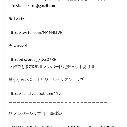
info.starspectre@gmail.com
🐤 Twitter
¨¨¨¨¨¨¨¨¨¨¨
https://twitter.com/NAN4LIVE
📢 Discord
¨¨¨¨¨¨¨¨¨¨¨¨
https://discord.gg/Uys37RE
⤻ 誰でも参加OK !! メンバー限定チャットあり !!
🛒なならいぶ┊オリジナルグッズショップ
¨¨¨¨¨¨¨¨¨¨¨¨¨¨¨¨¨¨¨¨¨¨¨¨¨¨¨¨¨¨¨¨¨¨¨¨¨¨¨¨¨¨¨¨¨¨
https://nanalive.booth.pm/?live
＿＿＿＿＿＿＿＿＿＿＿＿＿＿＿＿＿＿＿＿＿＿＿＿＿
⛑ メンバーシップ ｜七島建設
¨¨¨¨¨¨¨¨¨¨¨¨¨¨¨¨¨¨¨¨¨¨¨¨¨¨¨¨¨¨¨¨¨