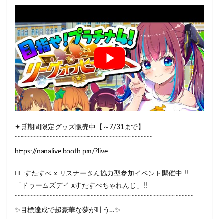
✦🛒期間限定グッズ販売中【～7/31まで】
¨¨¨¨¨¨¨¨¨¨¨¨¨¨¨¨¨¨¨¨¨¨¨¨¨¨¨¨¨¨¨¨¨¨¨¨¨¨¨¨¨¨¨¨¨¨¨
https://nanalive.booth.pm/?live
🧟‍♂️ すたすぺ x リスナーさん協力型参加イベント開催中 !!
「ドゥームズデイ xすたすぺちゃれんじ」!!
¨¨¨¨¨¨¨¨¨¨¨¨¨¨¨¨¨¨¨¨¨¨¨¨¨¨¨¨¨¨¨¨¨¨¨¨¨¨¨¨¨¨¨¨¨¨¨¨¨¨¨¨¨¨¨¨¨¨¨¨¨
✨目標達成で超豪華な夢が叶う…✨