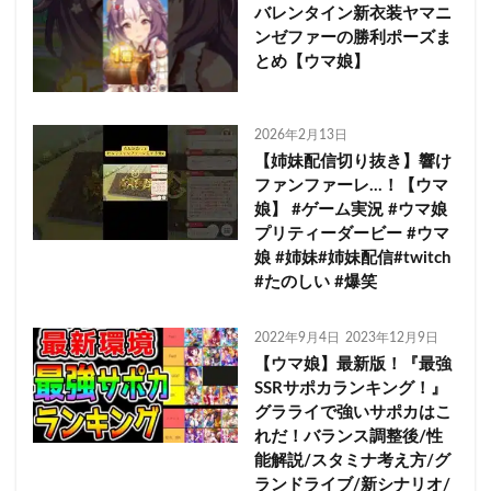
バレンタイン新衣装ヤマニ
ンゼファーの勝利ポーズま
とめ【ウマ娘】
2026年2月13日
【姉妹配信切り抜き】響け
ファンファーレ…！【ウマ
娘】 #ゲーム実況 #ウマ娘
プリティーダービー #ウマ
娘 #姉妹#姉妹配信#twitch
#たのしい #爆笑
2022年9月4日
2023年12月9日
【ウマ娘】最新版！『最強
SSRサポカランキング！』
グラライで強いサポカはこ
れだ！バランス調整後/性
能解説/スタミナ考え方/グ
ランドライブ/新シナリオ/