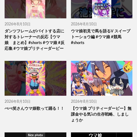
2026年8月10日
2026年8月10日
ダンツフレームがバイトする店に
ウマ娘初見で馬を語るV スイープ
対するトレーナーの反応【ウマ
トーショウ編 #ウマ娘 #競馬
娘 まとめ】#shorts #ウマ娘 #反
#shorts
応集 #ウマ娘プリティーダービー
2026年8月10日
2026年8月10日
ぺぺ笑さんウマ娘歌って踊る！！
【ウマ娘 プリティーダービー】無
課金やる気⤵の生存戦略、しまし
ょうか