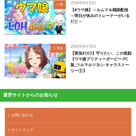
2026年8月10日
曲
【#ウマ娘】～ルムマ＆雑談配信
～明日が休みのトレーナーがいる
だと～
2026年8月10日
実況
【実況#103】守りたい、この笑顔
【ウマ娘プリティーダービー-PC
版_ツルマルツヨシ-キャラストー
リー②】
運営サイトからのお知らせ
お問い合わせ
サイトマップ