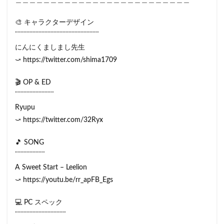
🎨 キャラクターデザイン
¨¨¨¨¨¨¨¨¨¨¨¨¨¨¨¨¨¨¨¨¨¨¨¨¨¨¨¨
にんにくましまし先生
⤻ https://twitter.com/shima1709​
🎬 OP & ED
¨¨¨¨¨¨¨¨¨¨¨¨¨
Ryupu
⤻ https://twitter.com/32Ryx
🎵 SONG
¨¨¨¨¨¨¨¨¨¨
A Sweet Start – Leelion
⤻ https://youtu.be/rr_apFB_Egs
💻 PC スペック
¨¨¨¨¨¨¨¨¨¨¨¨¨¨¨¨¨