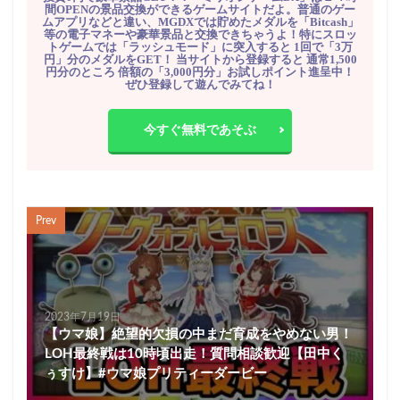
間OPENの景品交換ができるゲームサイトだよ。普通のゲー
ムアプリなどと違い、MGDXでは貯めたメダルを「Bitcash」
等の電子マネーや豪華景品と交換できちゃうよ！特にスロッ
トゲームでは「ラッシュモード」に突入すると 1回で「3万
円」分のメダルをGET！ 当サイトから登録すると 通常1,500
円分のところ 倍額の「3,000円分」お試しポイント進呈中！
ぜひ登録して遊んでみてね！
今すぐ無料であそぶ
Prev
2023年7月19日
【ウマ娘】絶望的欠損の中まだ育成をやめない男！
LOH最終戦は10時頃出走！質問相談歓迎【田中く
ぅすけ】#ウマ娘プリティーダービー