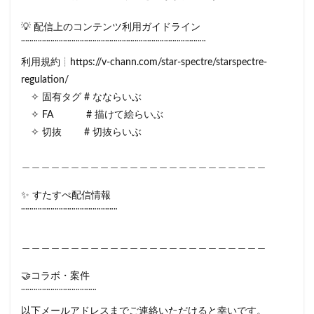
💡 配信上のコンテンツ利用ガイドライン
¨¨¨¨¨¨¨¨¨¨¨¨¨¨¨¨¨¨¨¨¨¨¨¨¨¨¨¨¨¨¨¨¨¨¨¨¨¨¨¨¨¨¨¨
利用規約┊https://v-chann.com/star-spectre/starspectre-
regulation/
✧ 固有タグ # なならいぶ
✧ FA # 描けて絵らいぶ
✧ 切抜 # 切抜らいぶ
＿＿＿＿＿＿＿＿＿＿＿＿＿＿＿＿＿＿＿＿＿＿＿＿＿
✨ すたすぺ配信情報
¨¨¨¨¨¨¨¨¨¨¨¨¨¨¨¨¨¨¨¨¨¨¨
＿＿＿＿＿＿＿＿＿＿＿＿＿＿＿＿＿＿＿＿＿＿＿＿＿
🤝コラボ・案件
¨¨¨¨¨¨¨¨¨¨¨¨¨¨¨¨¨¨
以下メールアドレスまでご連絡いただけると幸いです。