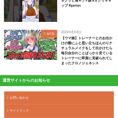
オグリと海 #ウマ娘 #オグリキャ
ップ #games
2026年8月8日
反応集
【ウマ娘】トレーナーとのお出か
けの際にふと思い立ちほんのりナ
チュラルメイクをして出かけたら
毎日自分のことばっかり見ている
トレーナーに即座に見破られてし
まったクロノジェネシス
運営サイトからのお知らせ
お問い合わせ
サイトマップ