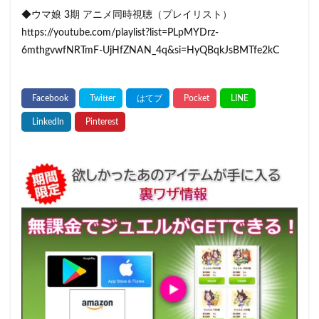
◆ウマ娘 3期 アニメ同時視聴（プレイリスト）
https://youtube.com/playlist?list=PLpMYDrz-
6mthgvwfNRTmF-UjHfZNAN_4q&si=HyQBqkJsBMTfe2kC