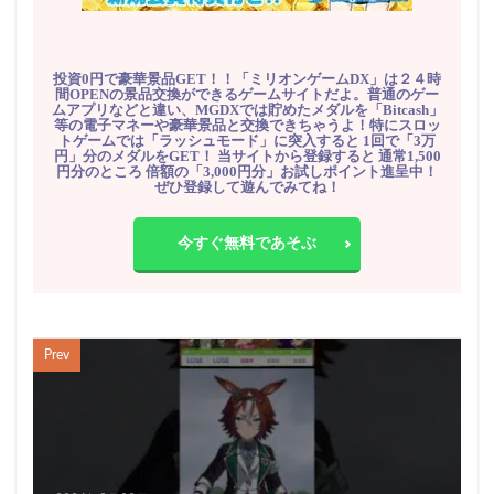
投資0円で豪華景品GET！！「ミリオンゲームDX」は２４時
間OPENの景品交換ができるゲームサイトだよ。普通のゲー
ムアプリなどと違い、MGDXでは貯めたメダルを「Bitcash」
等の電子マネーや豪華景品と交換できちゃうよ！特にスロッ
トゲームでは「ラッシュモード」に突入すると 1回で「3万
円」分のメダルをGET！ 当サイトから登録すると 通常1,500
円分のところ 倍額の「3,000円分」お試しポイント進呈中！
ぜひ登録して遊んでみてね！
今すぐ無料であそぶ
Prev