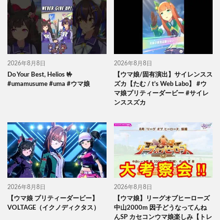
2026年8月8日
2026年8月8日
Do Your Best, Helios 🤟
【ウマ娘/固有演出】サイレンスス
#umamusume #uma #ウマ娘
ズカ【たむ / t’s Web Labo】 #ウ
マ娘プリティーダービー #サイレ
ンススズカ
2026年8月8日
2026年8月8日
【ウマ娘 プリティーダービー】
【ウマ娘】リーグオブヒーローズ
VOLTAGE（イクノディクタス）
中山2000m 因子どうなってんね
んSP カセコンウマ娘楽しみ【トレ