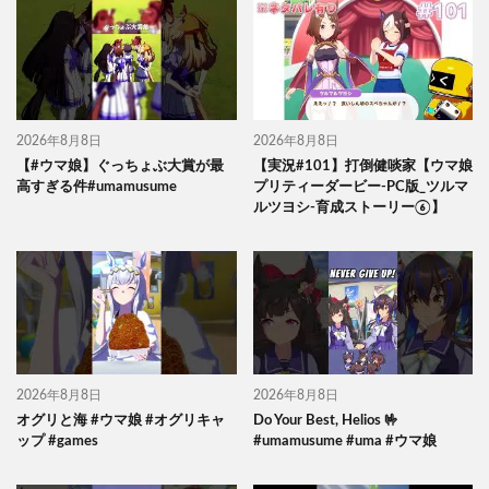
2026年8月8日
2026年8月8日
【#ウマ娘】ぐっちょぶ大賞が最
【実況#101】打倒健啖家【ウマ娘
高すぎる件#umamusume
プリティーダービー-PC版_ツルマ
ルツヨシ-育成ストーリー⑥】
2026年8月8日
2026年8月8日
オグリと海 #ウマ娘 #オグリキャ
Do Your Best, Helios 🤟
ップ #games
#umamusume #uma #ウマ娘