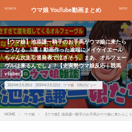
ウマ娘 YouTube動画まとめ
【ウマ娘】池添謙一騎手のお手馬がウマ娘に来たら
こうなる…5選！動画作った途端にメイケイエール
ちゃん次走引退発表で泣きそう。まあ、オルフェー
ヴルは来るんでしょ？【史実勢ウマ娘反応｜競馬
vtuber】
2024年2月20日
2024年2月22日
ウマ娘
1件のビュー
HOME
ウマ娘
【ウマ娘】池添謙一騎手のお手馬がウマ娘に来たらこうな