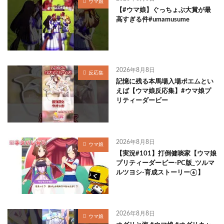
ウマ娘
【#ウマ娘】ぐっちょぶ大賞が最
高すぎる件#umamusume
2026年8月8日
反応集
記憶に残る本馬場入場ポエムとい
えば【ウマ娘反応集】#ウマ娘プ
リティーダービー
2026年8月8日
ウマ娘
【実況#101】打倒健啖家【ウマ娘
プリティーダービー-PC版_ツルマ
ルツヨシ-育成ストーリー⑥】
2026年8月8日
ウマ娘