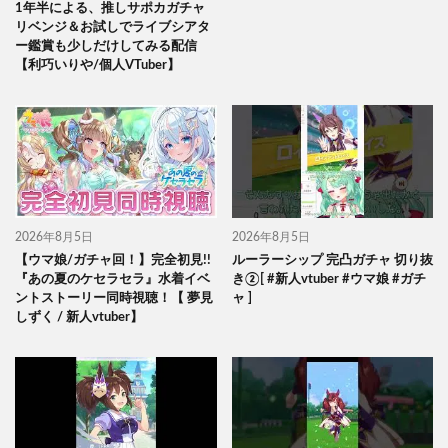
1年半による、推しサポカガチャ
リベンジ＆お試しでライブシアタ
ー鑑賞も少しだけしてみる配信
【利巧いりや/個人VTuber】
2026年8月5日
2026年8月5日
【ウマ娘/ガチャ回！】完全初見!!
ルーラーシップ 完凸ガチャ 切り抜
『あの夏のケセラセラ』水着イベ
き②[ #新人vtuber #ウマ娘 #ガチ
ントストーリー同時視聴！【 夢見
ャ ]
しずく / 新人vtuber】