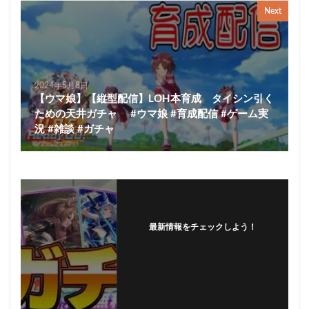
Next
2024年5月8日
【ウマ娘】【縦型配信】LOH本育成 タイシン引く
ための天井ガチャ #ウマ娘 #育成配信 #ゲーム実
況 #雑談 #ガチャ
最新情報をチェックしよう！
フォローする