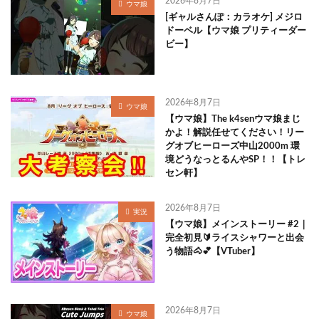
2026年8月7日
ウマ娘
[ギャルさんぽ：カラオケ] メジロ
ドーベル【ウマ娘 プリティーダー
ビー】
2026年8月7日
ウマ娘
【ウマ娘】The k4senウマ娘まじ
かよ！解説任せてください！リー
グオブヒーローズ中山2000m 環
境どうなっとるんやSP！！【トレ
セン軒】
2026年8月7日
実況
【ウマ娘】メインストーリー #2｜
完全初見🔰ライスシャワーと出会
う物語🐴💕【VTuber】
2026年8月7日
ウマ娘