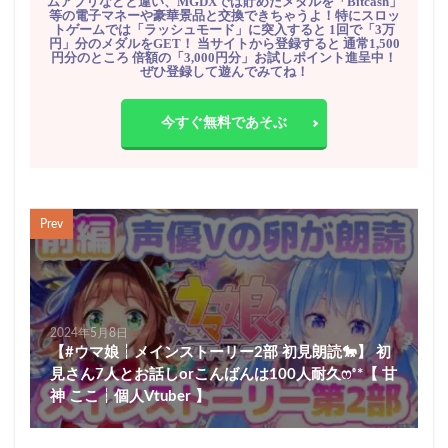
ムアプリなどと違い、MGDXでは貯めたメダルを「Bitcash」
等の電子マネーや豪華景品と交換できちゃうよ！特にスロッ
トゲームでは「ラッシュモード」に突入すると 1回で「3万
円」分のメダルをGET！ 当サイトから登録すると 通常1,500
円分のところ 倍額の「3,000円分」お試しポイント進呈中！
ぜひ登録して遊んでみてね！
今すぐ無料であそぶ
Prev
2024年5月8日
【#ウマ娘┆メインストーリー2部 初見朗読🐎】 初
見さん7人とお話しorこんばんは100人耐久ෆ˚*【 甘
神 ここ┆個人Vtuber 】