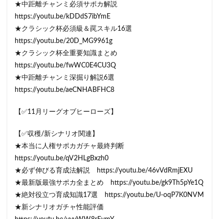
★中距離チャンミ必須サポカ解説
https://youtu.be/kDDdS7ibYmE
★クラシック杯必須級＆罠スキル16選
https://youtu.be/20D_MG9961g
★クラシック杯全重要知識まとめ
https://youtu.be/fwWC0E4CU3Q
★中距離チャンミ深掘り解説6選
https://youtu.be/aeCNHABFHC8
【✅11月リーグオブヒーローズ】
【✅収穫/新シナリオ関連】
★本当に人権サポカガチャ最終判断
https://youtu.be/qV2HLgBxzh0
★必ず伸びる育成法解説 https://youtu.be/46vVdRmjEXU
★最新版最強サポカ全まとめ https://youtu.be/gk9Th5pYe1Q
★絶対役立つ育成知識17選 https://youtu.be/U-oqP7K0NVM
★新シナリオガチャ性能評価