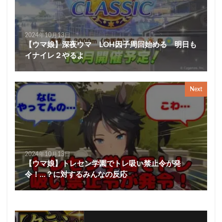
2024年10月13日
【ウマ娘】深夜ウマ LOH因子周回始める 明日も
イナイレ２やるよ
Next
2024年10月13日
【ウマ娘】トレセン学園でトレ吸い禁止令が発
令！…？に対するみんなの反応