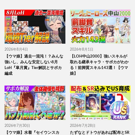
2026年8月4日
2026年8月1日
【ウマ娘】過去一混沌！？みんな
【LOH中山2000】強いスキルが
強いし、みんな安定しない8月
取れる継承キャラ・サポカがわか
LoH『皐月賞』Tier解説とサポカ
る！前脚質スキル143選！【ウマ
編成
娘】
2026年7月30日
2026年7月28日
【ウマ娘】水着『セイウンスカ
たずなとドトウがあれば配布とSR