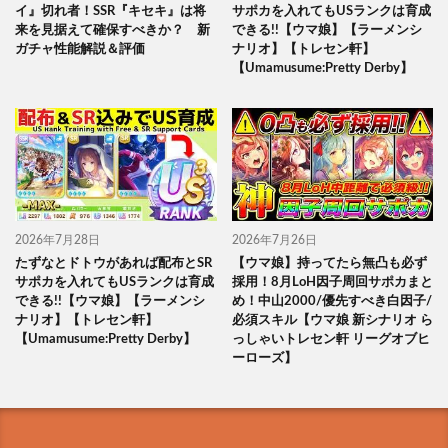
イ』切れ者！SSR『キセキ』は将
サポカを入れてもUSランクは育成
来を見据えて確保すべきか？ 新
できる!!【ウマ娘】【ラーメンシ
ガチャ性能解説＆評価
ナリオ】【トレセン軒】
【Umamusume:Pretty Derby】
2026年7月28日
2026年7月26日
たずなとドトウがあれば配布とSR
【ウマ娘】持ってたら無凸も必ず
サポカを入れてもUSランクは育成
採用！8月LoH因子周回サポカまと
できる!!【ウマ娘】【ラーメンシ
め！中山2000/優先すべき白因子/
ナリオ】【トレセン軒】
必須スキル【ウマ娘 新シナリオ ら
【Umamusume:Pretty Derby】
っしゃいトレセン軒 リーグオブヒ
ーローズ】