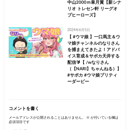
中山2000ｍ皐月賞【新シナ
リオ トレセン軒 リーグオ
ブヒーローズ】
2024年6月5日
【 #ウマ娘 】一口馬主＆ウ
マ娘チャンネルのなりさん
を捕まえてきたよ！アドバ
イス育成＆サポカ天井する
配信🔰【 /wなりさん
（【NARI】ちゃんねる）】
#サポカ #ウマ娘プリティ
ーダービー
コメントを書く
メールアドレスが公開されることはありません。
※
が付いている欄は
必須項目です