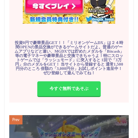
投資0円で豪華景品GET！！「ミリオンゲームDX」は２４時
間OPENの景品交換ができるゲームサイトだよ。普通のゲー
ムアプリなどと違い、MGDXでは貯めたメダルを「Bitcash」
等の電子マネーや豪華景品と交換できちゃうよ！特にスロッ
トゲームでは「ラッシュモード」に突入すると 1回で「3万
円」分のメダルをGET！ 当サイトから登録すると 通常1,500
円分のところ 倍額の「3,000円分」お試しポイント進呈中！
ぜひ登録して遊んでみてね！
今すぐ無料であそぶ
Prev