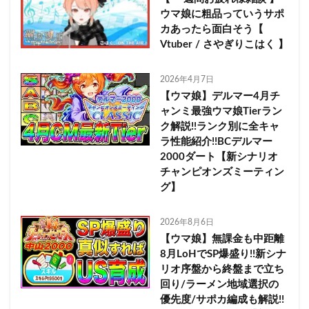
ウマ娘に粗品っていうサポ
カあったら面白そう【
Vtuber / さやぎりこはく 】
2026年4月7日
【ウマ娘】デルマー4月チ
ャンミ最強ウマ娘Tierラン
ク解説!!ランク別に全キャ
ラ性能紹介!!BCデルマー
2000ダート【新シナリオ
チャンピオンズミーティン
グ】
2026年8月6日
【ウマ娘】無課金も中距離
8月LoHでSP爆盛り!!新シナ
リオ序盤から終盤まで立ち
回り/ラーメン地域選択の
優先度/サポカ編成も解説!!