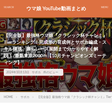
ウマ娘 YouTube動画まとめ
【完全版】最強格ウマ娘『クラシック杯チャンミ』
Tierランキング！完成形の育成例とサポカ編成・ス
キル構成・勝ちレース展開まで分かりやすく解
説！/最新東京2000ｍ【10月チャンピオンズミーテ
ィング】
2024年10月13日
サポカ
件のビュー
HOME
サポカ
【完全版】最強格ウマ娘『クラシック杯チャンミ』Tie