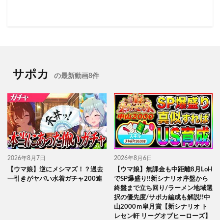
サポカ
の最新動画8件
2026年8月7日
2026年8月6日
【ウマ娘】逆にメシマズ！？過去
【ウマ娘】無課金も中距離8月LoH
一引きがヤバい水着ガチャ200連
でSP爆盛り!!新シナリオ序盤から
終盤まで立ち回り/ラーメン地域選
択の優先度/サポカ編成も解説!!中
山2000ｍ皐月賞【新シナリオ ト
レセン軒 リーグオブヒーローズ】