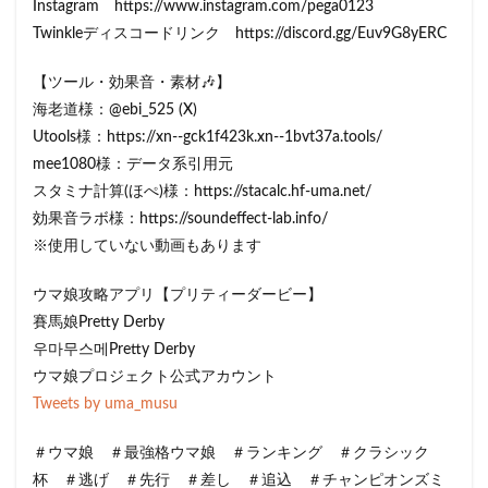
Instagram https://www.instagram.com/pega0123​​​
Twinkleディスコードリンク https://discord.gg/Euv9G8yERC
【ツール・効果音・素材🎶】
海老道様：@ebi_525 (X)
Utools様：https://xn--gck1f423k.xn--1bvt37a.tools/
mee1080様：データ系引用元
スタミナ計算(ほぺ)様：https://stacalc.hf-uma.net/
効果音ラボ様：https://soundeffect-lab.info/​​​​
※使用していない動画もあります​​​​
ウマ娘攻略アプリ【プリティーダービー】
賽馬娘Pretty Derby
우마무스메Pretty Derby
ウマ娘プロジェクト公式アカウント
Tweets by uma_musu
＃ウマ娘 ＃最強格ウマ娘 ＃ランキング ＃クラシック
杯 ＃逃げ ＃先行 ＃差し ＃追込 ＃チャンピオンズミ