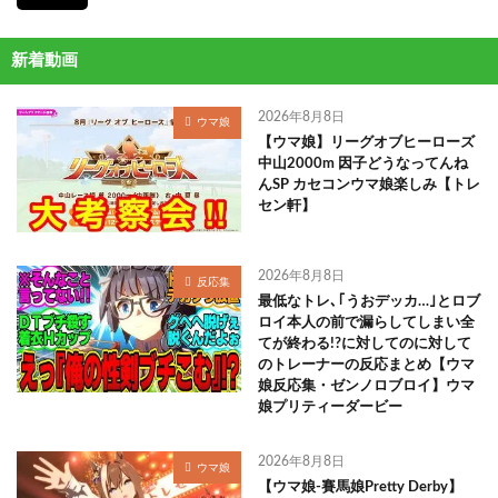
新着動画
2026年8月8日
ウマ娘
【ウマ娘】リーグオブヒーローズ
中山2000m 因子どうなってんね
んSP カセコンウマ娘楽しみ【トレ
セン軒】
2026年8月8日
反応集
最低なトレ､｢うおデッカ…｣とロブ
ロイ本人の前で漏らしてしまい全
てが終わる!?に対してのに対して
のトレーナーの反応まとめ【ウマ
娘反応集・ゼンノロブロイ】ウマ
娘プリティーダービー
2026年8月8日
ウマ娘
【ウマ娘-賽馬娘Pretty Derby】