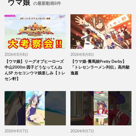
ウマ娘
の最新動画8件
2026年8月8日
2026年8月8日
【ウマ娘】リーグオブヒーローズ
【ウマ娘-賽馬娘Pretty Derby】
中山2000m 因子どうなってんね
「トレセンラーメン列伝」高尚駿
んSP カセコンウマ娘楽しみ【トレ
逸篇
セン軒】
2026年8月7日
2026年8月7日