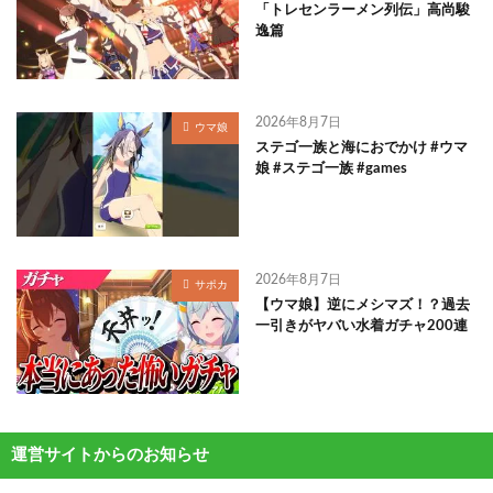
「トレセンラーメン列伝」高尚駿
逸篇
2026年8月7日
ウマ娘
ステゴ一族と海におでかけ #ウマ
娘 #ステゴ一族 #games
2026年8月7日
サポカ
【ウマ娘】逆にメシマズ！？過去
一引きがヤバい水着ガチャ200連
運営サイトからのお知らせ