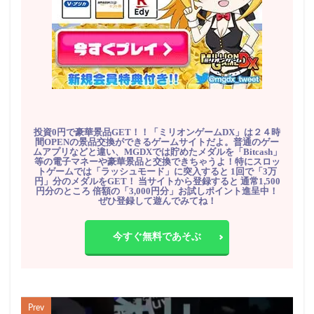
投資0円で豪華景品GET！！「ミリオンゲームDX」は２４時
間OPENの景品交換ができるゲームサイトだよ。普通のゲー
ムアプリなどと違い、MGDXでは貯めたメダルを「Bitcash」
等の電子マネーや豪華景品と交換できちゃうよ！特にスロッ
トゲームでは「ラッシュモード」に突入すると 1回で「3万
円」分のメダルをGET！ 当サイトから登録すると 通常1,500
円分のところ 倍額の「3,000円分」お試しポイント進呈中！
ぜひ登録して遊んでみてね！
今すぐ無料であそぶ
Prev