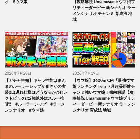
オ #ウマ娘
【攻略解説 Umamusume ウマ娘プ
リティーダービー 新シナリオ ラー
メンシナリオ チャンミ 育成法 地
域
2026年7月20日
2026年7月19日
【ガチャ告知】キャラ性能はまん
【ウマ娘】3600m CM『最強ウマ
まのルーラーシップがまさかの実
娘ランキングTier』7月超長距離チ
装!!出遅れ仕様はどうなるか?!セレ
ャンミ強いウマ娘！傾向解説【攻
クトピックは2強以外はスルー推
略解説 Umamusume ウマ娘プリテ
奨!! #ルーラーシップ #ラーメ
ィーダービー 新シナリオ ラーメン
ンシナリオ #ウマ娘
シナリオ 育成法 地域