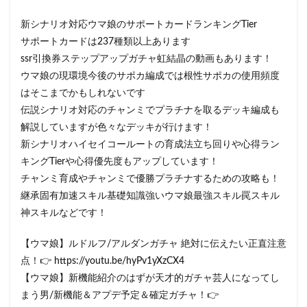
新シナリオ対応ウマ娘のサポートカードランキングTier
サポートカードは237種類以上あります
ssr引換券ステップアップガチャ虹結晶の動画もあります！
ウマ娘の現環境今後のサポカ編成では根性サポカの使用頻度
はそこまでかもしれないです
伝説シナリオ対応のチャンミでプラチナを取るデッキ編成も
解説していますが色々なデッキが行けます！
新シナリオハイセイコールートの育成法立ち回りや心得ラン
キングTierや心得優先度もアップしています！
チャンミ育成やチャンミで優勝プラチナするための攻略も！
継承固有加速スキル基礎知識強いウマ娘最強スキル罠スキル
神スキルなどです！
【ウマ娘】ルドルフ/アルダンガチャ 絶対に伝えたい正直注意
点！👉 https://youtu.be/hyPv1yXzCX4
【ウマ娘】新機能紹介のはずが天才的ガチャ芸人になってし
まう男/新機能＆アプデ予定＆確定ガチャ！👉