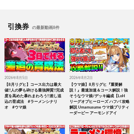
引換券
の最新動画8件
2026年8月5日
2026年8月2日
【8月リグヒ】コース出力は最大
【ウマ娘】8月リグヒ『重要解
値!!人の夢も砕ける最強脚質!!完成
説！』最速加速＆コース解説！強
度を高めた暴れまわろう!!差し追
そうなウマ娘/デッキ編成【LoH
込の育成法 #ラーメンシナリ
リーグオブヒーローズ ハフバ 攻略
オ #ウマ娘
解説 Umamusume ウマ娘プリティ
ーダービー アーモンドアイ