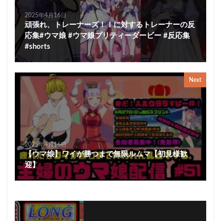
2025年4月16日
頑張れ、トレーナーズ！！に対するトレーナーの反
応集#ウマ娘 #ウマ娘プリティーダービー #反応集
#shorts
Next
2025年4月16日
【ウマ娘】ワイが勝つまで無限ルムマ【初見様歓
迎】