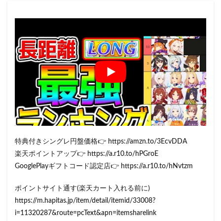
特典付きシングレ円盤価格👉 https://amzn.to/3EcvDDA
楽天ポイントアップ👉 https://a.r10.to/hPGroE
GooglePlayギフトコード認定店👉 https://a.r10.to/hNvtzm
ポイントサイト通す(楽天カート入れる前に)
https://m.hapitas.jp/item/detail/itemid/33008?
i=11320287&route=pcText&apn=itemsharelink