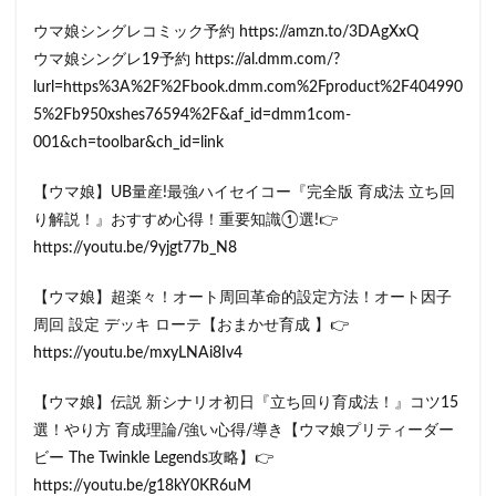
ウマ娘シングレコミック予約 https://amzn.to/3DAgXxQ
ウマ娘シングレ19予約 https://al.dmm.com/?
lurl=https%3A%2F%2Fbook.dmm.com%2Fproduct%2F404990
5%2Fb950xshes76594%2F&af_id=dmm1com-
001&ch=toolbar&ch_id=link
【ウマ娘】UB量産!最強ハイセイコー『完全版 育成法 立ち回
り解説！』おすすめ心得！重要知識①選!👉
https://youtu.be/9yjgt77b_N8
【ウマ娘】超楽々！オート周回革命的設定方法！オート因子
周回 設定 デッキ ローテ【おまかせ育成 】👉
https://youtu.be/mxyLNAi8Iv4
【ウマ娘】伝説 新シナリオ初日『立ち回り育成法！』コツ15
選！やり方 育成理論/強い心得/導き【ウマ娘プリティーダー
ビー The Twinkle Legends攻略】👉
https://youtu.be/g18kY0KR6uM