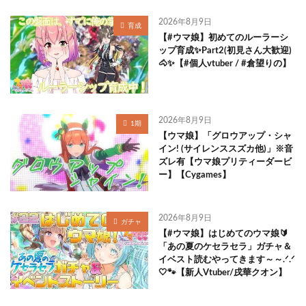
2026年8月9日
育成
【#ウマ娘】初めてのルーラーシ
ップ育成✨Part2(初見さん大歓迎)
🐴✨【#個人vtuber / #倉望りの】
2026年8月9日
1期
【ウマ娘】「グロウアップ・シャ
イン! (サイレンススズカ他)」※音
ズレ有【ウマ娘プリティーダービ
ー】【Cygames】
2026年8月9日
ガチャ
【#ウマ娘】はじめてのウマ娘🔰
「あの夏のケセラセラ」ガチャ＆
イベスト読むやってきます～～.ᐟ.ᐟ
🤍🐾【新人Vtuber/戌華クオン】