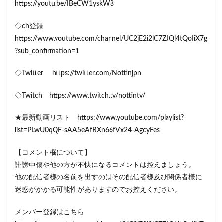
https://youtu.be/IBeCW1yskW8
◇ch登録
https://www.youtube.com/channel/UC2jE2i2lC7ZJQl4tQoIiX7g
?sub_confirmation=1
◇Twitter https://twitter.com/Nottinjpn
◇Twitch https://www.twitch.tv/nottintv/
★最新動画リスト https://www.youtube.com/playlist?
list=PLwU0qQF-sAA5eAfRXn66fVx24-AgcyFes
【コメント欄について】
誹謗中傷や他の方が不快になるコメントは控えましょう。
他の配信者様の名前を出すのはその配信者様及び関係者様に
迷惑がかかる可能性がありますのでお控えください。
メンバー登録はこちら