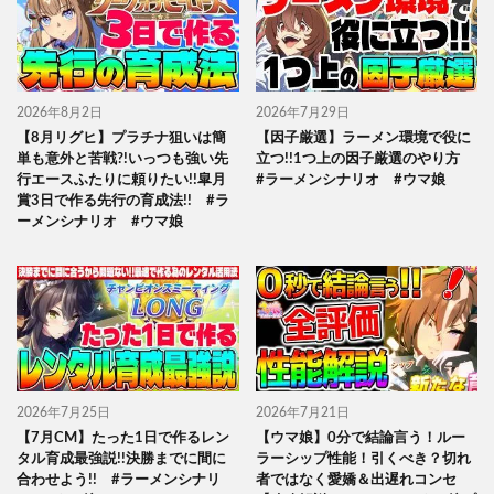
2026年8月2日
2026年7月29日
【8月リグヒ】プラチナ狙いは簡
【因子厳選】ラーメン環境で役に
単も意外と苦戦?!いっつも強い先
立つ!!1つ上の因子厳選のやり方
行エースふたりに頼りたい!!皐月
#ラーメンシナリオ #ウマ娘
賞3日で作る先行の育成法!! #ラ
ーメンシナリオ #ウマ娘
2026年7月25日
2026年7月21日
【7月CM】たった1日で作るレン
【ウマ娘】0分で結論言う！ルー
タル育成最強説!!決勝までに間に
ラーシップ性能！引くべき？切れ
合わせよう!! #ラーメンシナリ
者ではなく愛嬌＆出遅れコンセ