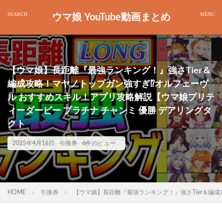
ウマ娘 YouTube動画まとめ
【ウマ娘】長距離『最強ランキング！』強さTier＆
編成攻略！マヤノトップガン強すぎ⁉オルフェーヴ
ル おすすめスキル！アプリ攻略解説【ウマ娘プリテ
ィーダービー プラチナ チャンミ 優勝 デアリングタ
クト
2025年4月16日
引換券
6件のビュー
HOME
引換券
【ウマ娘】長距離『最強ランキング！』強さTier＆編