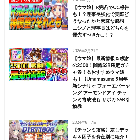
【ウマ娘】R完凸でUC報告
も！？理事長強化で実際ど
うなったかと素直な感想
ニシノと理事長はどちらを
優先すべきか…！？
2026年3月21日
【ウマ娘】最新情報＆感謝
の2500！闇鍋SSR確定ガチ
ャ券！＆おすすめウマ娘
も！【Umamusume 5周年
新シナリオ フォーエバーヤ
ング アーモンドアイ チャ
ンミ育成法も サポカ SSR引
換券
2024年8月7日
【チャンミ攻略】差しデッ
キ＆因子を資産別に紹介！