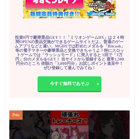
投資0円で豪華景品GET！！「ミリオンゲームDX」は２４時
間OPENの景品交換ができるゲームサイトだよ。普通のゲー
ムアプリなどと違い、MGDXでは貯めたメダルを「Bitcash」
等の電子マネーや豪華景品と交換できちゃうよ！特にスロッ
トゲームでは「ラッシュモード」に突入すると 1回で「3万
円」分のメダルをGET！ 当サイトから登録すると 通常1,500
円分のところ 倍額の「3,000円分」お試しポイント進呈中！
ぜひ登録して遊んでみてね！
今すぐ無料であそぶ
Prev