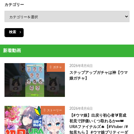
カテゴリー
検索
新着動画
2026年8月6日
ガチャ
ステップアップガチャは神【ウマ
娘ガチャ】
2026年8月6日
ストーリー
【#ウマ娘】出戻り初心者🔰育成
初見で評価いくつ取れるか👀👑
URAファイナルズ🔥【#Vtuber /#
知見ちら 】 #ウマ娘プリティーダ