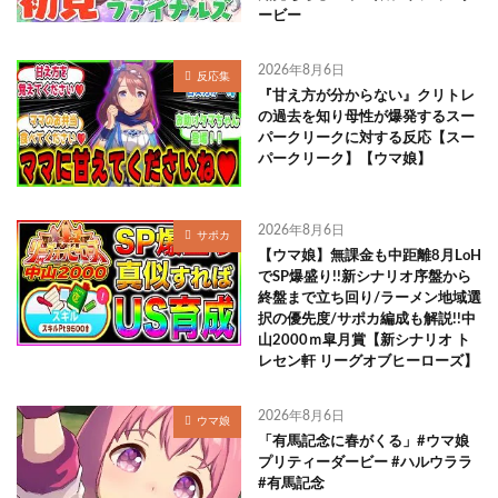
ービー
2026年8月6日
反応集
『甘え方が分からない』クリトレ
の過去を知り母性が爆発するスー
パークリークに対する反応【スー
パークリーク】【ウマ娘】
2026年8月6日
サポカ
【ウマ娘】無課金も中距離8月LoH
でSP爆盛り!!新シナリオ序盤から
終盤まで立ち回り/ラーメン地域選
択の優先度/サポカ編成も解説!!中
山2000ｍ皐月賞【新シナリオ ト
レセン軒 リーグオブヒーローズ】
2026年8月6日
ウマ娘
「有馬記念に春がくる」#ウマ娘
プリティーダービー #ハルウララ
#有馬記念