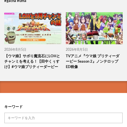
#gacha #uma
2026年8月5日
2026年8月5日
【ウマ娘】サボり魔流石にLOHと
TVアニメ『ウマ娘 プリティーダ
チャンミを考える！【田中くぅす
ービー Season 2』ノンテロップ
け】#ウマ娘プリティーダービー
ED映像
キーワード