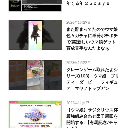
年くる年’２５Ｄａｙ６
2026年1月29日
また貯まってたのでウマ娘
色々ガチャに単発ポチポチ
で(笑)新しいウマ娘ゲット
育成苦手なんだよなぁ
2023年1月22日
クレーンゲーム取れたよシ
リーズ(103) ウマ娘 プリ
ティーダービー フィギュ
ア マヤノトップガン
2022年11月27日
【ウマ娘】サジタリウス杯
最強組み合わせ因子周回を
開始する‼【有馬記念/チャ