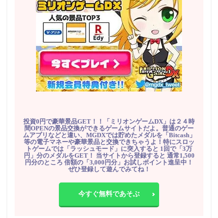
投資0円で豪華景品GET！！「ミリオンゲームDX」は２４時
間OPENの景品交換ができるゲームサイトだよ。普通のゲー
ムアプリなどと違い、MGDXでは貯めたメダルを「Bitcash」
等の電子マネーや豪華景品と交換できちゃうよ！特にスロッ
トゲームでは「ラッシュモード」に突入すると 1回で「3万
円」分のメダルをGET！ 当サイトから登録すると 通常1,500
円分のところ 倍額の「3,000円分」お試しポイント進呈中！
ぜひ登録して遊んでみてね！
今すぐ無料であそぶ