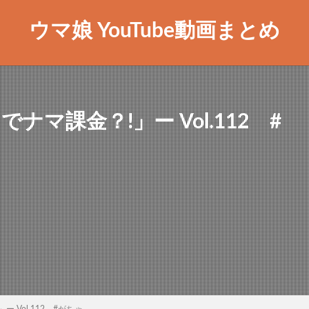
ウマ娘 YouTube動画まとめ
マ課金？!」ー Vol.112 #
 Vol.112 #がちゃ