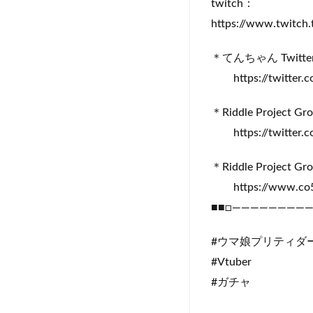
twitch：
https://www.twitch
＊てんちゃん Twitte
https://twitter.c
＊Riddle Project Gr
https://twitter.c
＊Riddle Project
https://www.co5
■■□――――――――
#ウマ娘プリティダ
#Vtuber
#ガチャ