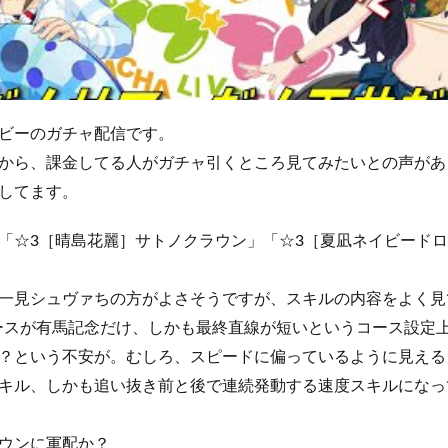
ビーのガチャ配信です。
から、課金してる人がガチャ引くところ見てみたいとの声があ
してます。
「☆3［晴島花麗］サトノクラウン」「☆3［夏凪ネイビード
一見シュヴァちの方がよさそうですが、スキルの内容をよく見
1レースが有馬記念だけ、しかも最終直線が短いというコース設定
？という不安が。むしろ、スピードに偏っているように見える
キル、しかも追い抜き前と後で連続発動する速度スキルになっ
ウンに軍配か？