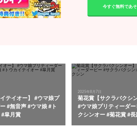
今すぐ無料であそ
2025年8月7日
イテイオー】 #ウマ娘プ
菊花賞【サクラバクシン
 #無音声 #ウマ娘 #ト
#ウマ娘プリティーダー
 #皐月賞
クシンオー #菊花賞 #