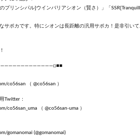
のプリンシパル]ウインバリアシオン（賢さ）」「SSR[Tranquil
なサポカです。特にシオンは長距離の汎用サポカ！是非引いて
！
――――――――――――――□■■
：
com/co56san （ @co56san ）
witter：
com/co56san_uma （ @co56san-uma ）
：
om/gomanomai (@gomanomai)