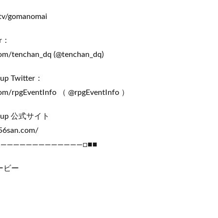
.tv/gomanomai
r：
om/tenchan_dq (@tenchan_dq)
oup Twitter：
om/rpgEventInfo （ @rpgEventInfo ）
 Group 公式サイト
6san.com/
――――――――――――――□■■
ービー