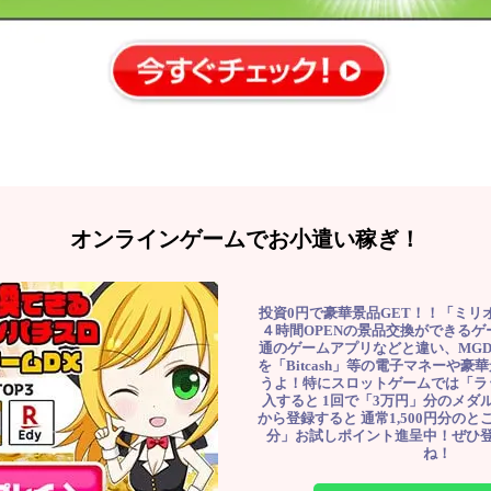
オンラインゲームでお小遣い稼ぎ！
投資0円で豪華景品GET！！「ミリ
４時間OPENの景品交換ができる
通のゲームアプリなどと違い、MG
を「Bitcash」等の電子マネーや
うよ！特にスロットゲームでは「ラ
入すると 1回で「3万円」分のメダル
から登録すると 通常1,500円分のとこ
分」お試しポイント進呈中！ぜひ
ね！