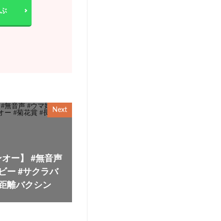
ぶ
Next
オー】 #無音声
ビー #サクラバ
長距離バクシン