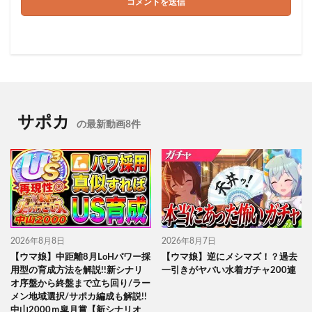
サポカ
の最新動画8件
2026年8月8日
2026年8月7日
【ウマ娘】中距離8月LoHパワー採
【ウマ娘】逆にメシマズ！？過去
用型の育成方法を解説!!新シナリ
一引きがヤバい水着ガチャ200連
オ序盤から終盤まで立ち回り/ラー
メン地域選択/サポカ編成も解説!!
中山2000ｍ皐月賞【新シナリオ