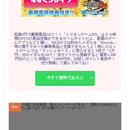
投資0円で豪華景品GET！！「ミリオンゲームDX」は２４時
間OPENの景品交換ができるゲームサイトだよ。普通のゲー
ムアプリなどと違い、MGDXでは貯めたメダルを「Bitcash」
等の電子マネーや豪華景品と交換できちゃうよ！特にスロッ
トゲームでは「ラッシュモード」に突入すると 1回で「3万
円」分のメダルをGET！ 当サイトから登録すると 通常1,500
円分のところ 倍額の「3,000円分」お試しポイント進呈中！
ぜひ登録して遊んでみてね！
今すぐ無料であそぶ
Prev