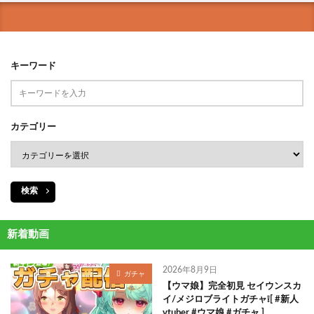
キーワード
カテゴリー
検索
新着動画
2026年8月9日
ガチャ
【ウマ娘】完全初見 セイウンスカ
イ/メジロブライトガチャ❕[ #新人
vtuber #ウマ娘 #ガチャ ]