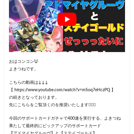
おはコンコン🦊
よきつねです。
こちらの動画は↓↓↓
【 https://www.youtube.com/watch?v=mSoq7eHczPQ 】
の続きとなっております。
先にこちらをご覧頂くのを推奨いたします💁🏻‍♀️
今回のサポートカードガチャで400連を実行する、よきつね
果たして最終的にピックアップのサポートカード
【アドマイヤグルーヴ】と【ステイゴールド】