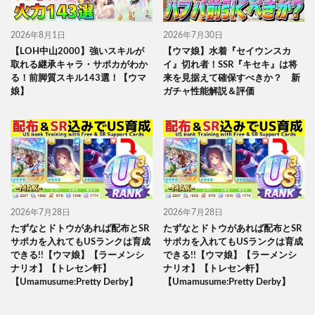
2026年8月1日
2026年7月30日
【LOH中山2000】強いスキルが
【ウマ娘】水着『セイウンスカ
取れる継承キャラ・サポカがわか
イ』切れ者！SSR『キセキ』は将
る！前脚質スキル143選！【ウマ
来を見据えて確保すべきか？ 新
娘】
ガチャ性能解説＆評価
2026年7月28日
2026年7月28日
たずなとドトウがあれば配布とSR
たずなとドトウがあれば配布とSR
サポカを入れてもUSランクは育成
サポカを入れてもUSランクは育成
できる!!【ウマ娘】【ラーメンシ
できる!!【ウマ娘】【ラーメンシ
ナリオ】【トレセン軒】
ナリオ】【トレセン軒】
【Umamusume:Pretty Derby】
【Umamusume:Pretty Derby】