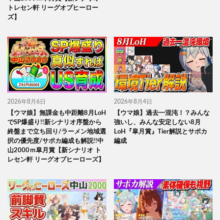
トレセン軒 リーグオブヒーロー
ズ】
2026年8月6日
2026年8月4日
【ウマ娘】無課金も中距離8月LoH
【ウマ娘】過去一混沌！？みんな
でSP爆盛り!!新シナリオ序盤から
強いし、みんな安定しない8月
終盤まで立ち回り/ラーメン地域選
LoH『皐月賞』Tier解説とサポカ
択の優先度/サポカ編成も解説!!中
編成
山2000ｍ皐月賞【新シナリオ ト
レセン軒 リーグオブヒーローズ】