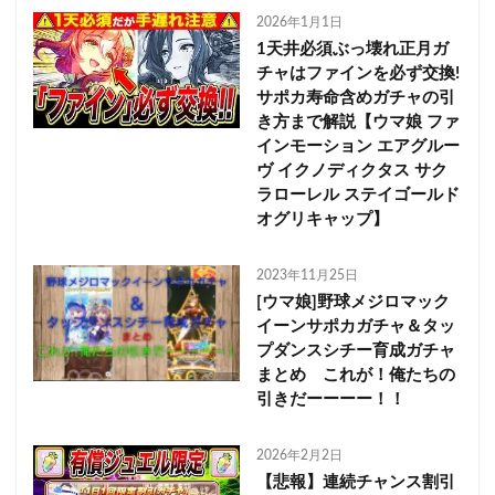
2026年1月1日
1天井必須ぶっ壊れ正月ガ
チャはファインを必ず交換!
サポカ寿命含めガチャの引
き方まで解説【ウマ娘 ファ
インモーション エアグルー
ヴ イクノディクタス サク
ラローレル ステイゴールド
オグリキャップ】
2023年11月25日
[ウマ娘]野球メジロマック
イーンサポカガチャ＆タッ
プダンスシチー育成ガチャ
まとめ これが！俺たちの
引きだーーーー！！
2026年2月2日
【悲報】連続チャンス割引