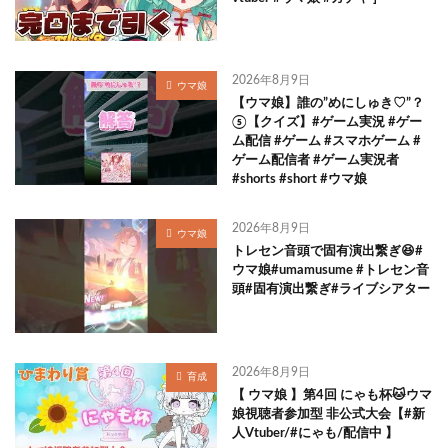
2026年8月9日
ウマ娘
【ウマ娘】誰の”めにしゅき♡”？
⑤【クイズ】#ゲーム実況 #ゲー
ム配信 #ゲーム #スマホゲーム #
ゲーム配信者 #ゲーム実況者
#shorts #short #ウマ娘
2026年8月9日
ウマ娘
トレセン音頭で固有演出繋ぎ😆#
ウマ娘#umamusume #トレセン音
頭#固有演出繋ぎ#ライブシアター
2026年8月9日
育成
【 ウマ娘 】第4回 にゃも杯🐱ウマ
娘視聴者参加型 非公式大会【#新
人Vtuber/#にゃも/配信中 】