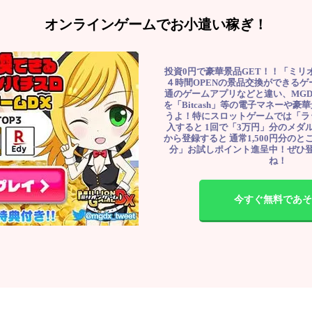
オンラインゲームでお小遣い稼ぎ！
投資0円で豪華景品GET！！「ミリ
４時間OPENの景品交換ができる
通のゲームアプリなどと違い、MG
を「Bitcash」等の電子マネーや
うよ！特にスロットゲームでは「ラ
入すると 1回で「3万円」分のメダル
から登録すると 通常1,500円分のとこ
分」お試しポイント進呈中！ぜひ
ね！
今すぐ無料であそ