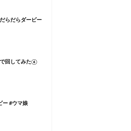
だらだらダービー
まで回してみた⑥
ー #ウマ娘