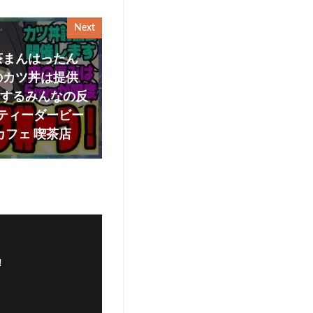
Next
茶まんはったん
のカツ丼は提供
対するみんなの反
リティーダービー
カフェ 喫茶店
！