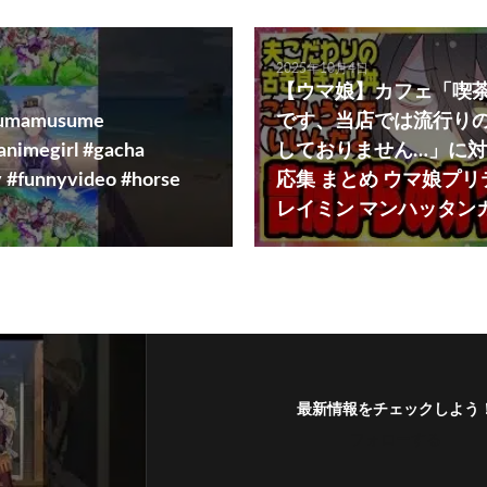
2025年10月4日
【ウマ娘】カフェ「喫
#umamusume
です、当店では流行り
nimegirl #gacha
しておりません…」に
 #funnyvideo #horse
応集 まとめ ウマ娘プ
レイミン マンハッタン
最新情報をチェックしよう
フォローする