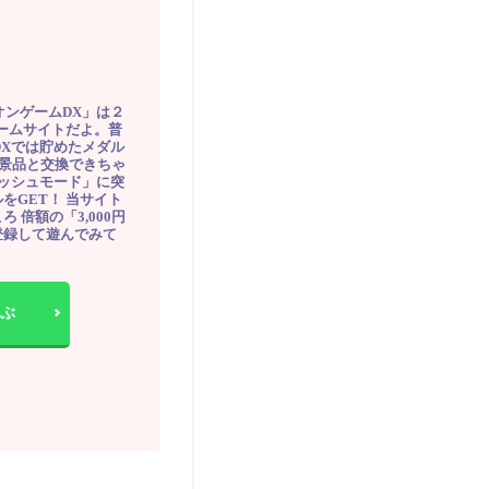
オンゲームDX」は２
ゲームサイトだよ。普
DXでは貯めたメダル
豪華景品と交換できちゃ
ッシュモード」に突
をGET！ 当サイト
ろ 倍額の「3,000円
登録して遊んでみて
ぶ