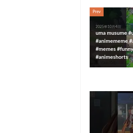
Prev
2025年10月4日
uma musume 
#animememe #a
#memes #funny
#animeshorts