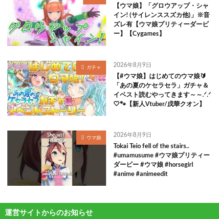
【ウマ娘】「グロウアップ・シャ
イン! (サイレンススズカ他)」※音
ズレ有【ウマ娘プリティーダービ
ー】【Cygames】
2026年8月9日
ガチャ
【#ウマ娘】はじめてのウマ娘🔰
「あの夏のケセラセラ」ガチャ＆
イベスト読むやってきます～～.ᐟ.ᐟ
🤍🐾【新人Vtuber/戌華クオン】
2026年8月9日
ウマ娘
Tokai Teio fell of the stairs..
#umamusume #ウマ娘プリティー
ダービー #ウマ娘 #horsegirl
#anime #animeedit
運営サイトからのお知らせ