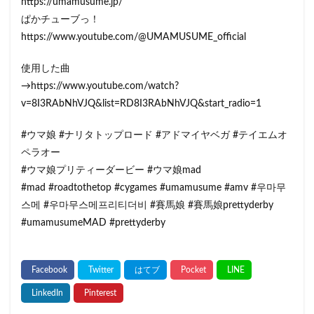
https://umamusume.jp/
ぱかチューブっ！
https://www.youtube.com/@UMAMUSUME_official
使用した曲
→https://www.youtube.com/watch?
v=8I3RAbNhVJQ&list=RD8I3RAbNhVJQ&start_radio=1
#ウマ娘 #ナリタトップロード #アドマイヤベガ #テイエムオ
ペラオー
#ウマ娘プリティーダービー #ウマ娘mad
#mad #roadtothetop #cygames #umamusume #amv #우마무
스메 #우마무스메프리티더비 #賽馬娘 #賽馬娘prettyderby
#umamusumeMAD #prettyderby