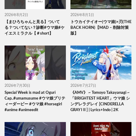
2026年8月2日
2026年8月1日
【まひろちゃんと見る】ついて
トウカイテイオー(ウマ娘)×刃(THE
る？ついてない？診断#ウマ娘#ケ
BACK HORN)【MAD – 削除対策
イエスミラクル【＃short】
版】
2026年7月30日
2026年7月27日
Special Week is mad at Oguri
《AMV》 ~ Tomoyo Takayanagi ~
Cap..#umamusume #ウマ娘プリテ
「BRIGHTEST HEART」ウマ娘 シ
ィーダービー #ウマ娘 #horsegirl
ンデレラグレイ [CINDERELLA
#anime #animeedit
GRAY I II ] | Lyrics+Indo | 2K