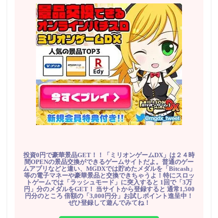
投資0円で豪華景品GET！！「ミリオンゲームDX」は２４時
間OPENの景品交換ができるゲームサイトだよ。普通のゲー
ムアプリなどと違い、MGDXでは貯めたメダルを「Bitcash」
等の電子マネーや豪華景品と交換できちゃうよ！特にスロッ
トゲームでは「ラッシュモード」に突入すると 1回で「3万
円」分のメダルをGET！ 当サイトから登録すると 通常1,500
円分のところ 倍額の「3,000円分」お試しポイント進呈中！
ぜひ登録して遊んでみてね！