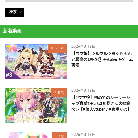
検索
新着動画
2026年8月9日
ウマ娘
【ウマ娘】ツルマルツヨシちゃん
と最高の1杯を③ #vtuber #ゲーム
実況
2026年8月9日
育成
【#ウマ娘】初めてのルーラーシ
ップ育成✨Part2(初見さん大歓迎)
🐴✨【#個人vtuber / #倉望りの】
2026年8月9日
1期