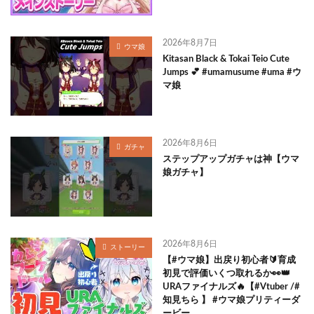
2026年8月7日
ウマ娘
Kitasan Black & Tokai Teio Cute
Jumps 💕 #umamusume #uma #ウ
マ娘
2026年8月6日
ガチャ
ステップアップガチャは神【ウマ
娘ガチャ】
2026年8月6日
ストーリー
【#ウマ娘】出戻り初心者🔰育成
初見で評価いくつ取れるか👀👑
URAファイナルズ🔥【#Vtuber /#
知見ちら 】 #ウマ娘プリティーダ
ービー