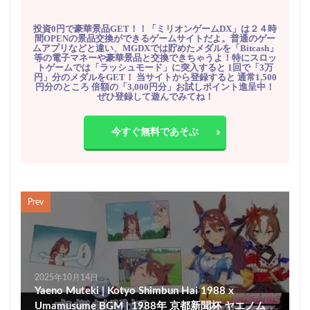
投資0円で豪華景品GET！！「ミリオンゲームDX」は２４時
間OPENの景品交換ができるゲームサイトだよ。普通のゲー
ムアプリなどと違い、MGDXでは貯めたメダルを「Bitcash」
等の電子マネーや豪華景品と交換できちゃうよ！特にスロッ
トゲームでは「ラッシュモード」に突入すると 1回で「3万
円」分のメダルをGET！ 当サイトから登録すると 通常1,500
円分のところ 倍額の「3,000円分」お試しポイント進呈中！
ぜひ登録して遊んでみてね！
今すぐ無料であそぶ
Prev
2025年10月14日
Yaeno Muteki | Kotyo Shimbun Hai 1988 x
Umamusume BGM | 1988年 京都新聞杯 ヤエノム