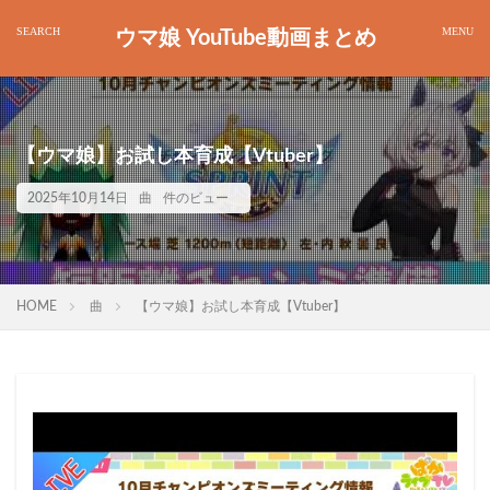
ウマ娘 YouTube動画まとめ
【ウマ娘】お試し本育成【Vtuber】
2025年10月14日
曲
件のビュー
HOME
曲
【ウマ娘】お試し本育成【Vtuber】