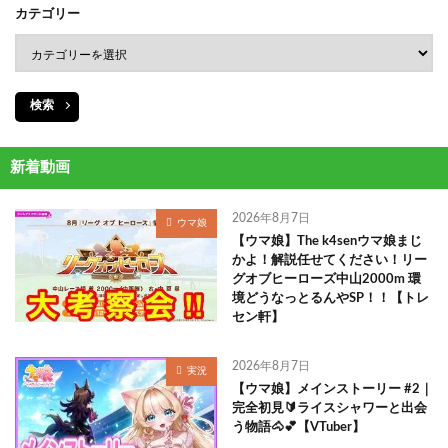
カテゴリー
検索
新着動画
2026年8月7日
ウマ娘
【ウマ娘】The k4senウマ娘まじ
かよ！解説任せてください！リー
グオブヒーローズ中山2000m 環
境どうなっとるんやSP！！【トレ
セン軒】
2026年8月7日
実況
【ウマ娘】メインストーリー #2｜
完全初見🔰ライスシャワーと出会
う物語🐴💕【VTuber】