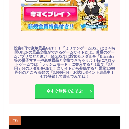
投資0円で豪華景品GET！！「ミリオンゲームDX」は２４時
間OPENの景品交換ができるゲームサイトだよ。普通のゲー
ムアプリなどと違い、MGDXでは貯めたメダルを「Bitcash」
等の電子マネーや豪華景品と交換できちゃうよ！特にスロッ
トゲームでは「ラッシュモード」に突入すると 1回で「3万
円」分のメダルをGET！ 当サイトから登録すると 通常1,500
円分のところ 倍額の「3,000円分」お試しポイント進呈中！
ぜひ登録して遊んでみてね！
今すぐ無料であそぶ
Prev