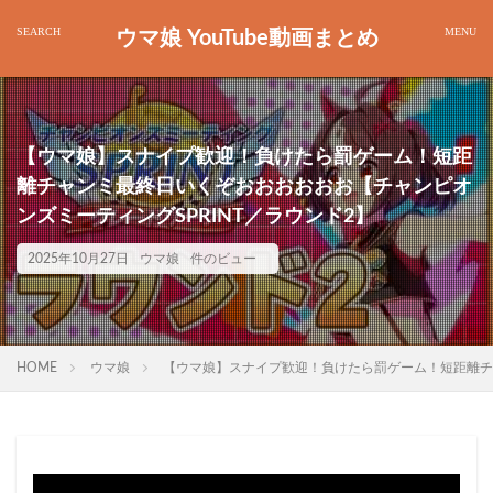
ウマ娘 YouTube動画まとめ
【ウマ娘】スナイプ歓迎！負けたら罰ゲーム！短距
離チャンミ最終日いくぞおおおおおお【チャンピオ
ンズミーティングSPRINT／ラウンド2】
2025年10月27日
ウマ娘
件のビュー
HOME
ウマ娘
【ウマ娘】スナイプ歓迎！負けたら罰ゲーム！短距離チャ