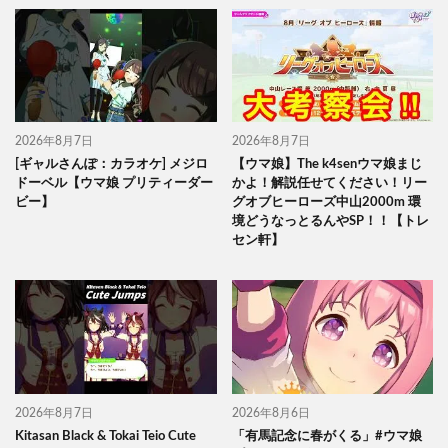
2026年8月7日
2026年8月7日
[ギャルさんぽ：カラオケ] メジロ
【ウマ娘】The k4senウマ娘まじ
ドーベル【ウマ娘 プリティーダー
かよ！解説任せてください！リー
ビー】
グオブヒーローズ中山2000m 環
境どうなっとるんやSP！！【トレ
セン軒】
2026年8月7日
2026年8月6日
Kitasan Black & Tokai Teio Cute
「有馬記念に春がくる」#ウマ娘