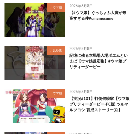
2026年8月8日
ウマ娘
【#ウマ娘】ぐっちょぶ大賞が最
高すぎる件#umamusume
2026年8月8日
反応集
記憶に残る本馬場入場ポエムとい
えば【ウマ娘反応集】#ウマ娘プ
リティーダービー
2026年8月8日
ウマ娘
【実況#101】打倒健啖家【ウマ娘
プリティーダービー-PC版_ツルマ
ルツヨシ-育成ストーリー⑥】