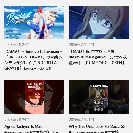
2026年7月27日
2026年7月24日
《AMV》 ~ Tomoyo Takayanagi ~
【MAD】Re:ウマ娘 × 月虹
「BRIGHTEST HEART」ウマ娘 シ
umamusume × gekkou（アヤベ視
ンデレラグレイ [CINDERELLA
点ver）【BUMP OF CHICKEN】
GRAY I II ] | Lyrics+Indo | 2K
2026年7月24日
2026年7月21日
Agnes Tachyon is Mad!
Why This Uma Look So Mad…😭
#umamusume #ウマ娘プリティー
#umamusume #uma #ウマ娘