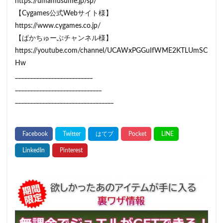
https://umamusume.jp/sp/
【Cygames公式Webサイト様】
https://www.cygames.co.jp/
【ぱかちゅーぶチャンネル様】
https://youtube.com/channel/UCAWxPGGuIfWME2KTLUmSC
Hw
__________________________
_____________________________
_________________________________