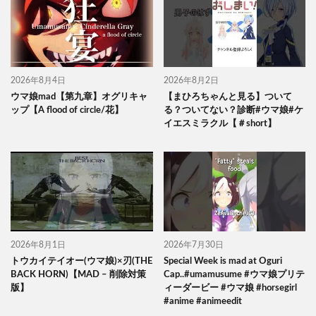
2026年8月4日
2026年8月2日
ウマ娘mad【第九章】オグリキャ
【まひろちゃんと見る】ついて
ップ【A flood of circle/花】
る？ついてない？診断#ウマ娘#ケ
イエスミラクル【＃short】
2026年8月1日
2026年7月30日
トウカイテイオー(ウマ娘)×刃(THE
Special Week is mad at Oguri
BACK HORN)【MAD – 削除対策
Cap..#umamusume #ウマ娘プリテ
版】
ィーダービー #ウマ娘 #horsegirl
#anime #animeedit