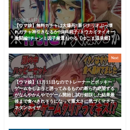
2025年11月12日
【ウマ娘】無料ガチャは大爆死!!新シナリオぶっ壊
れガチャ神引きなるか!!保科純子/トウカイテイオー
激闘編!!チャンミ因子厳選もやる【ゆこま温泉郷】
Next
2025年11月13日
【ウマ娘】11月11日なのでトレーナーとポッキー
ゲームをしようと誘ってみるものの断られ絶望する
がなんやかんやでゲーム開始し試行錯誤した結果最
後まで食べきれそうになって重大さに気づくマチカ
ネタンホイザ