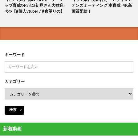
ップ育成✨Part1(初見さん大歓迎)
オンズミーティング 本育成! 4K高
🐴✨【#個人vtuber / #倉望りの】
画質配信！
キーワード
カテゴリー
検索
新着動画