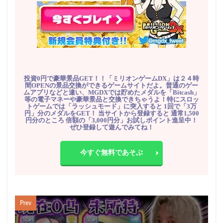
投資0円で豪華景品GET！！「ミリオンゲームDX」は２４時
間OPENの景品交換ができるゲームサイトだよ。普通のゲー
ムアプリなどと違い、MGDXでは貯めたメダルを「Bitcash」
等の電子マネーや豪華景品と交換できちゃうよ！特にスロッ
トゲームでは「ラッシュモード」に突入すると 1回で「3万
円」分のメダルをGET！ 当サイトから登録すると 通常1,500
円分のところ 倍額の「3,000円分」お試しポイント進呈中！
ぜひ登録して遊んでみてね！
今すぐ無料であそぶ
Prev