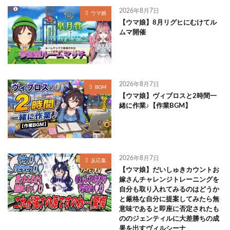
2026年8月7日
ウマ娘
【ウマ娘】8月リグヒにむけてル
ムマ開催
2026年8月7日
BGM
【ウマ娘】ヴィブロスと2時間一
緒に作業♪【作業BGM】
2026年8月7日
反応集
【ウマ娘】だいしゅきカウントお
嫁さんチャレンジトレーニングを
自分も取り入れてみるのはどうか
と厳格な自分に提案してみたら無
意味であると即座に否定されたも
ののジェンティルに大差勝ちの成
果を出すヴィルシーナ