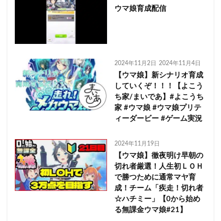
ウマ娘育成配信
2024年11月2日
2024年11月4日
【ウマ娘】新シナリオ育成
していくぞ！！！【よこう
ち家/まいであ】#よこうち
家 #ウマ娘 #ウマ娘プリテ
ィーダービー #ゲーム実況
2024年11月19日
【ウマ娘】徹夜明け早朝の
切れ者厳選！人生初ＬＯＨ
で勝つために通常マヤ育
成！チーム「疾走！切れ者
☆ハチミー」【0から始め
る無課金ウマ娘#21】