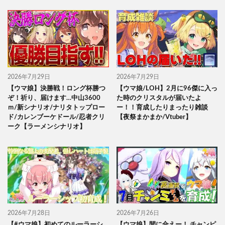
2026年7月29日
2026年7月29日
【ウマ娘】決勝戦！ロング杯勝つ
【ウマ娘/LOH】2月に96傑に入っ
ぞ！祈り、届けます…中山3600
た時のクリスタルが届いたよ
ｍ/新シナリオ/ナリタトップロー
ー！！育成したりまったり雑談
ド/カレンブーケドール/忍者クリ
【夜祭まかまか/Vtuber】
ーク【ラーメンシナリオ】
2026年7月28日
2026年7月26日
【#ウマ娘】初めてのルーラーシ
【ウマ娘】間に合えー！ チャンピ