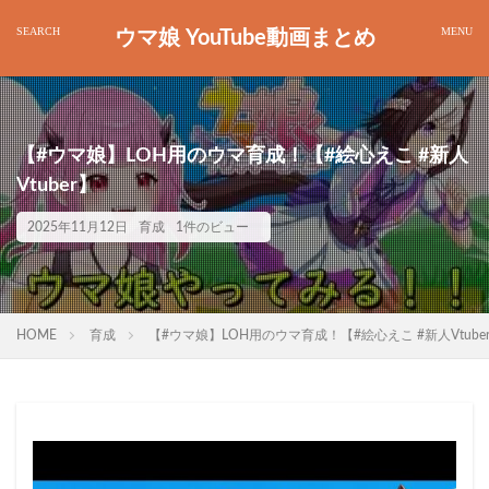
ウマ娘 YouTube動画まとめ
【#ウマ娘】LOH用のウマ育成！【#絵心えこ #新人
Vtuber】
2025年11月12日
育成
1件のビュー
HOME
育成
【#ウマ娘】LOH用のウマ育成！【#絵心えこ #新人Vtube