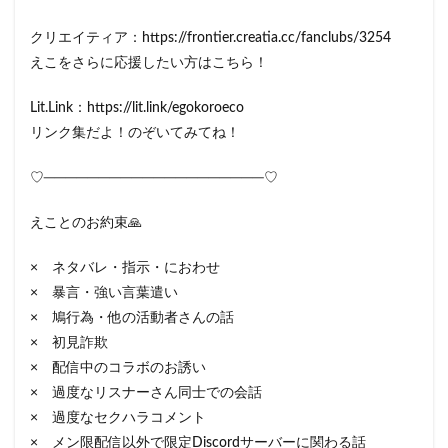
クリエイティア：https://frontier.creatia.cc/fanclubs/3254
えこをさらに応援したい方はこちら！
Lit.Link：https://lit.link/egokoroeco
リンク集だよ！のぞいてみてね！
♡────────────────────♡
えことのお約束🙏
× ネタバレ・指示・におわせ
× 暴言・強い言葉遣い
× 鳩行為・他の活動者さんの話
× 初見詐欺
× 配信中のコラボのお誘い
× 過度なリスナーさん同士での会話
× 過度なセクハラコメント
× メン限配信以外で限定Discordサーバーに関わる話