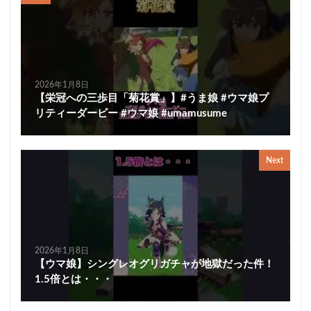
2026年1月8日
【栄冠への三歩目「菊花賞」】#うま娘 #ウマ娘プ
リティーダービー #ウマ娘 #umamusume
Next
2026年1月8日
【ウマ娘】シングレオグリガチャが地獄だった件！
1.5倍とは・・・