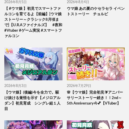
2026年8月5日
2026年8月4日
【 #ウマ娘 】初見でスマートファ
ウマ娘 あの夏のケセラセラ イベン
ルコンを育てるよ【前編】[ウマ娘
トストーリー チョルビ
ストーリー～クラシック8月頃ま
で]【U.R.Aファイナルズ】 #夜和
#Vtuber #ゲーム実況 #スマートフ
ァルコン
2026年8月3日
2026年7月29日
【ウマ娘】(後編)今を全力で。駆
🌸【ウマ娘】完全初見🔰アニバー
け抜ける覚悟を示す【メジロアル
サリーストーリー続き！！2nd～
ダン】初見育成 シングレ組１人
5th Anniversary🐴💕【VTuber】
目