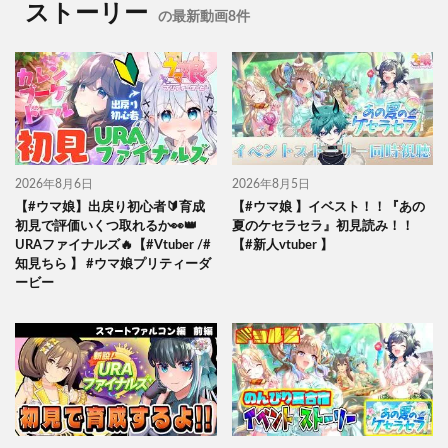
ストーリー
の最新動画8件
2026年8月6日
2026年8月5日
【#ウマ娘】出戻り初心者🔰育成
【#ウマ娘 】イベスト！！『あの
初見で評価いくつ取れるか👀👑
夏のケセラセラ』初見読み！！
URAファイナルズ🔥【#Vtuber /#
【#新人vtuber 】
知見ちら 】 #ウマ娘プリティーダ
ービー