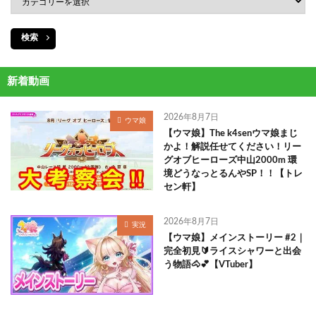
検索
新着動画
2026年8月7日
ウマ娘
【ウマ娘】The k4senウマ娘まじ
かよ！解説任せてください！リー
グオブヒーローズ中山2000m 環
境どうなっとるんやSP！！【トレ
セン軒】
2026年8月7日
実況
【ウマ娘】メインストーリー #2｜
完全初見🔰ライスシャワーと出会
う物語🐴💕【VTuber】