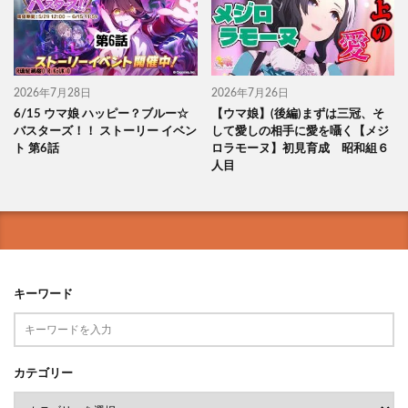
2026年7月28日
2026年7月26日
6/15 ウマ娘 ハッピー？ブルー☆
【ウマ娘】(後編)まずは三冠、そ
バスターズ！！ ストーリー イベン
して愛しの相手に愛を囁く【メジ
ト 第6話
ロラモーヌ】初見育成 昭和組６
人目
キーワード
カテゴリー