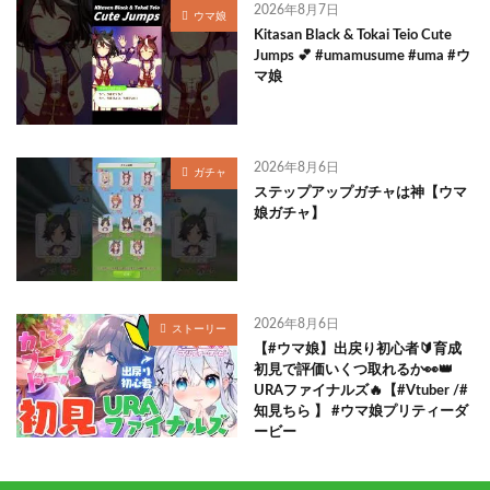
2026年8月7日
ウマ娘
Kitasan Black & Tokai Teio Cute
Jumps 💕 #umamusume #uma #ウ
マ娘
2026年8月6日
ガチャ
ステップアップガチャは神【ウマ
娘ガチャ】
2026年8月6日
ストーリー
【#ウマ娘】出戻り初心者🔰育成
初見で評価いくつ取れるか👀👑
URAファイナルズ🔥【#Vtuber /#
知見ちら 】 #ウマ娘プリティーダ
ービー