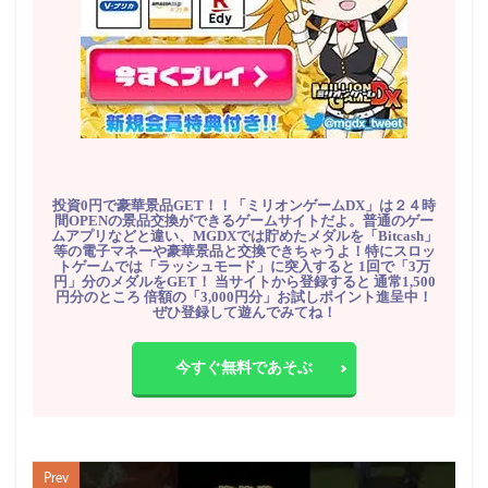
投資0円で豪華景品GET！！「ミリオンゲームDX」は２４時
間OPENの景品交換ができるゲームサイトだよ。普通のゲー
ムアプリなどと違い、MGDXでは貯めたメダルを「Bitcash」
等の電子マネーや豪華景品と交換できちゃうよ！特にスロッ
トゲームでは「ラッシュモード」に突入すると 1回で「3万
円」分のメダルをGET！ 当サイトから登録すると 通常1,500
円分のところ 倍額の「3,000円分」お試しポイント進呈中！
ぜひ登録して遊んでみてね！
今すぐ無料であそぶ
Prev