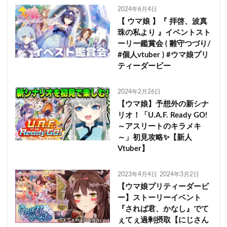
2024年6月4日
【 ウマ娘 】『 拝啓、波真
珠の私より 』イベントスト
ーリー鑑賞会 ( 雛守つづり/
#個人vtuber ) #ウマ娘プリ
ティーダービー
2024年2月26日
【ウマ娘】予想外の新シナ
リオ！「U.A.F. Ready GO!
～アスリートのキラメキ
～」初見攻略✨【新人
Vtuber】
2023年4月4日
2024年3月2日
【ウマ娘プリティーダービ
ー】ストーリーイベント
『されば君、かなし』でて
ぇてぇ過剰摂取【にじさん