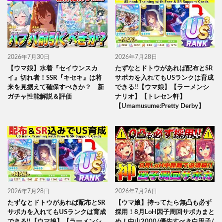
2026年7月30日
2026年7月28日
【ウマ娘】水着『セイウンスカ
たずなとドトウがあれば配布とSR
イ』切れ者！SSR『キセキ』は将
サポカを入れてもUSランクは育成
来を見据えて確保すべきか？ 新
できる!!【ウマ娘】【ラーメンシ
ガチャ性能解説＆評価
ナリオ】【トレセン軒】
【Umamusume:Pretty Derby】
2026年7月28日
2026年7月26日
たずなとドトウがあれば配布とSR
【ウマ娘】持ってたら無凸も必ず
サポカを入れてもUSランクは育成
採用！8月LoH因子周回サポカまと
できる!!【ウマ娘】【ラーメンシ
め！中山2000/優先すべき白因子/