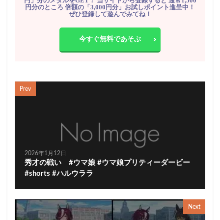
円」分のメダルをGET！ 当サイトから登録すると 通常1,500
円分のところ 倍額の「3,000円分」お試しポイント進呈中！
ぜひ登録して遊んでみてね！
今すぐ無料であそぶ
Prev
2026年1月12日
秀才の戦い #ウマ娘 #ウマ娘プリティーダービー
#shorts #ハルウララ
Next