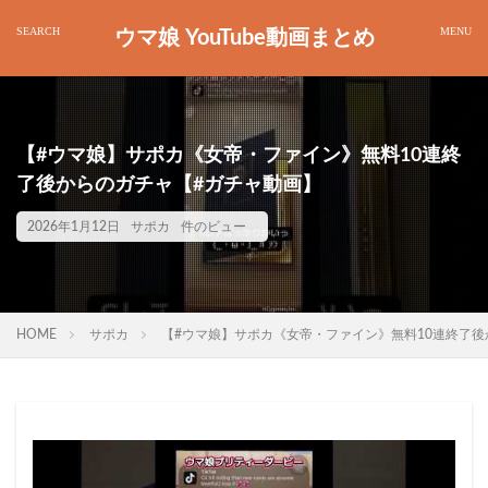
ウマ娘 YouTube動画まとめ
【#ウマ娘】サポカ《女帝・ファイン》無料10連終
了後からのガチャ【#ガチャ動画】
2026年1月12日
サポカ
件のビュー
HOME
サポカ
【#ウマ娘】サポカ《女帝・ファイン》無料10連終了後