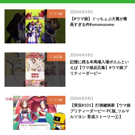
2026年8月8日
ウマ娘
【#ウマ娘】ぐっちょぶ大賞が最
高すぎる件#umamusume
2026年8月8日
反応集
記憶に残る本馬場入場ポエムとい
えば【ウマ娘反応集】#ウマ娘プ
リティーダービー
2026年8月8日
ウマ娘
【実況#101】打倒健啖家【ウマ娘
プリティーダービー-PC版_ツルマ
ルツヨシ-育成ストーリー⑥】