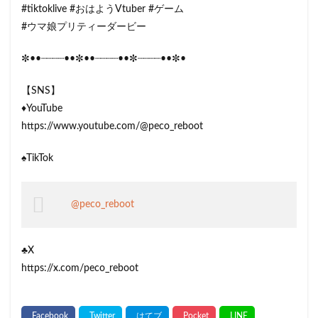
#tiktoklive #おはようVtuber #ゲーム
#ウマ娘プリティーダービー
✼••┈┈┈┈••✼••┈┈┈┈••✼┈┈┈┈••✼•
【SNS】
♦️YouTube
https://www.youtube.com/@peco_reboot
♠️TikTok
@peco_reboot
♣️X
https://x.com/peco_reboot