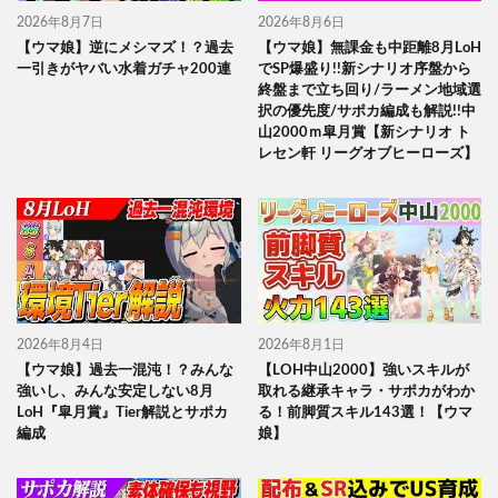
2026年8月7日
2026年8月6日
【ウマ娘】逆にメシマズ！？過去
【ウマ娘】無課金も中距離8月LoH
一引きがヤバい水着ガチャ200連
でSP爆盛り!!新シナリオ序盤から
終盤まで立ち回り/ラーメン地域選
択の優先度/サポカ編成も解説!!中
山2000ｍ皐月賞【新シナリオ ト
レセン軒 リーグオブヒーローズ】
2026年8月4日
2026年8月1日
【ウマ娘】過去一混沌！？みんな
【LOH中山2000】強いスキルが
強いし、みんな安定しない8月
取れる継承キャラ・サポカがわか
LoH『皐月賞』Tier解説とサポカ
る！前脚質スキル143選！【ウマ
編成
娘】