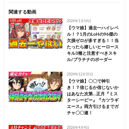
関連する動画
2024年1月14日
【ウマ娘】過去一ハイレベ
ル！？1月のLoHの96傑の
欠損ゼロが多すぎる！！当
たったら嬉しいヒーロース
キル3種と注意すべきスキ
ル/プラチナのボーダー
2024年12月31日
【ウマ娘】〇〇で神引
き！？信じるか信じないか
はあなた次第…正月『ミス
ターシービー』『カツラギ
エース』両方引けるまでガ
チャ〇〇連！
2026年4月4日