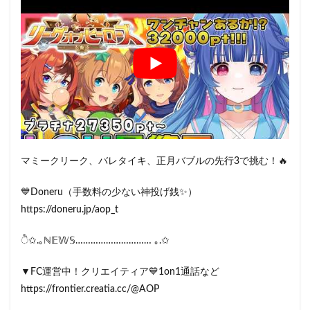
マミークリーク、バレタイキ、正月バブルの先行3で挑む！🔥
💙Doneru（手数料の少ない神投げ銭✨）
https://doneru.jp/aop_t
ੈ✩.｡ℕ𝔼𝕎𝕊………………………… ｡.✩
▼FC運営中！クリエイティア💙1on1通話など
https://frontier.creatia.cc/@AOP