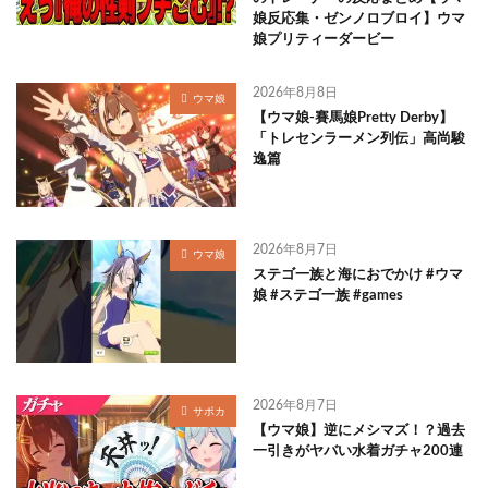
娘反応集・ゼンノロブロイ】ウマ
娘プリティーダービー
2026年8月8日
ウマ娘
【ウマ娘-賽馬娘Pretty Derby】
「トレセンラーメン列伝」高尚駿
逸篇
2026年8月7日
ウマ娘
ステゴ一族と海におでかけ #ウマ
娘 #ステゴ一族 #games
2026年8月7日
サポカ
【ウマ娘】逆にメシマズ！？過去
一引きがヤバい水着ガチャ200連