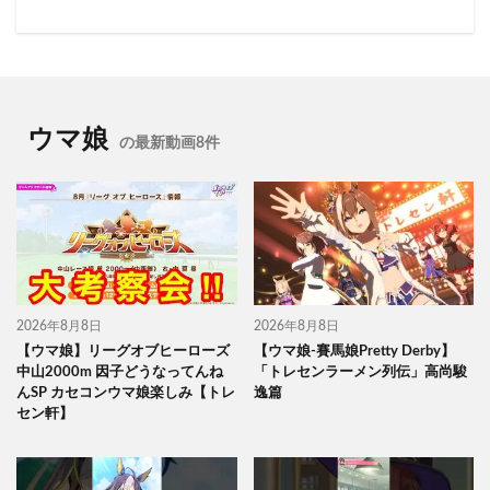
ウマ娘
の最新動画8件
2026年8月8日
2026年8月8日
【ウマ娘】リーグオブヒーローズ
【ウマ娘-賽馬娘Pretty Derby】
中山2000m 因子どうなってんね
「トレセンラーメン列伝」高尚駿
んSP カセコンウマ娘楽しみ【トレ
逸篇
セン軒】