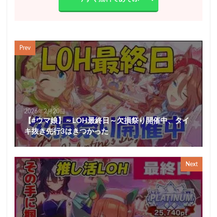
Prev
2026年2月20日
【#ウマ娘】～LOH最終日～欠損祭り開催中、タイ
キ抜き先行3はきつかった
Next