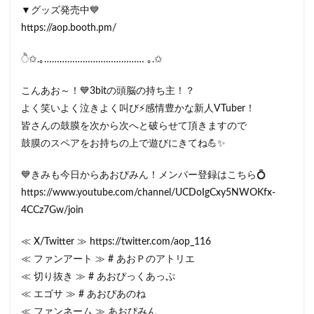
▼グッズ発売中💙
https://aop.booth.pm/
ੈ✩.｡………………………………… ｡.✩
こんあお～！💙3bitの頭脳の持ち主！？
よく笑いよく泣きよく叫び⚡感情豊かな新人VTuber！
皆さんの鼓膜を次から次へと破らせて頂きますので
鼓膜のスペアをお持ちの上で遊びにきてね💪✨
💙きみも今日からあおぴみん！メンバー登録はこちら💍
https://www.youtube.com/channel/UCDoIgCxy5NWOKfx-
4CCz7Gw/join
≪ X/Twitter ≫ https://twitter.com/aop_116
≪ ファンアート ≫ # あおＰのアトリエ
≪ 切り抜き ≫ # あおぴっくあっぷ
≪ エゴサ ≫ # あおぴあのね
≪ ファンネーム ≫ あおぴみん