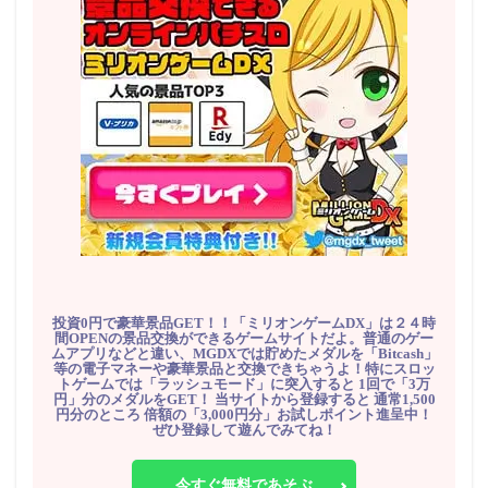
投資0円で豪華景品GET！！「ミリオンゲームDX」は２４時
間OPENの景品交換ができるゲームサイトだよ。普通のゲー
ムアプリなどと違い、MGDXでは貯めたメダルを「Bitcash」
等の電子マネーや豪華景品と交換できちゃうよ！特にスロッ
トゲームでは「ラッシュモード」に突入すると 1回で「3万
円」分のメダルをGET！ 当サイトから登録すると 通常1,500
円分のところ 倍額の「3,000円分」お試しポイント進呈中！
ぜひ登録して遊んでみてね！
今すぐ無料であそぶ