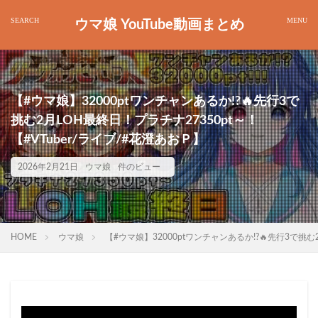
ウマ娘 YouTube動画まとめ
【#ウマ娘】32000ptワンチャンあるか!?🔥先行3で
挑む2月LOH最終日！プラチナ27350pt～！
【#VTuber/ライブ/#花澄あおＰ】
2026年2月21日
ウマ娘
件のビュー
HOME
ウマ娘
【#ウマ娘】32000ptワンチャンあるか!?🔥先行3で挑む