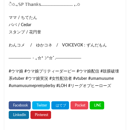
ੈ✩.｡𝕊ℙ 𝕋𝕙𝕒𝕟𝕜𝕤………………………… ｡.✩
ママ / ちてたん
パパ / Cedar
スタンプ / 花円誉
わんコメ / ゆかコネ / VOICEVOX : ずんだもん
─────── ･ ｡☆*☽*☆ﾟ.────────
#ウマ娘 #ウマ娘プリティーダービー #ウマ娘配信 #鼓膜破壊
系vtuber #ウマ娘実況 #女性配信者 #vtuber #umamusume
#umamusumeprettyderby #LOH #リーグオブヒーローズ