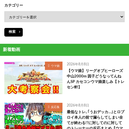
カテゴリー
検索
新着動画
2026年8月8日
ウマ娘
【ウマ娘】リーグオブヒーローズ
中山2000m 因子どうなってんね
んSP カセコンウマ娘楽しみ【トレ
セン軒】
2026年8月8日
反応集
最低なトレ､｢うおデッカ…｣とロブ
ロイ本人の前で漏らしてしまい全
てが終わる!?に対してのに対して
のトレーナーの反応まとめ【ウマ