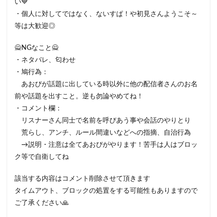
い💙
・個人に対してではなく、ないすぱ！や初見さんようこそ～
等は大歓迎◎
🙅NGなこと🙅
・ネタバレ、匂わせ
・鳩行為：
あおぴが話題に出している時以外に他の配信者さんのお名
前や話題を出すこと。逆も勿論やめてね！
・コメント欄：
リスナーさん同士で名前を呼びあう事や会話のやりとり
荒らし、アンチ、ルール間違いなどへの指摘、自治行為
→説明・注意は全てあおぴがやります！苦手は人はブロッ
ク等で自衛してね
該当する内容はコメント削除させて頂きます
タイムアウト、ブロックの処置をする可能性もありますので
ご了承ください🙏