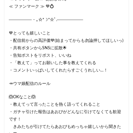
≪ ファンマーク ≫ 💙💍
─────── ･ ｡☆*☽*☆ﾟ.────────
💙とっても嬉しいこと
・配信前からの高評価💙(始まってからも勿論押してほしいっ)
・共有ボタンからSNSに拡散🌟
・告知ポストをリポスト、いいね
・「教えて」ってお願いした事を教えてくれる
・コメントいっぱいしてくれたらすごくうれしい…！
🥕ウマ娘配信のルール
🙆OKなこと🙆
・教えてって言ったことを熱く語ってくれること
・ガチャ引けた報告はあおぴがどんなに引けてなくても歓迎
です！
きみたちが引けてたらあおぴもめっちゃ嬉しいから聞きた