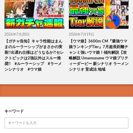
2026年7月20日
2026年7月19日
【ガチャ告知】キャラ性能はまん
【ウマ娘】3600m CM『最強ウマ
まのルーラーシップがまさかの実
娘ランキングTier』7月超長距離チ
装!!出遅れ仕様はどうなるか?!セレ
ャンミ強いウマ娘！傾向解説【攻
クトピックは2強以外はスルー推
略解説 Umamusume ウマ娘プリテ
奨!! #ルーラーシップ #ラーメ
ィーダービー 新シナリオ ラーメン
ンシナリオ #ウマ娘
シナリオ 育成法 地域
キーワード