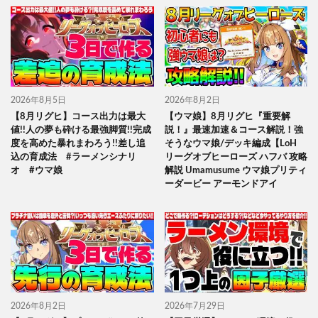
2026年8月5日
2026年8月2日
【8月リグヒ】コース出力は最大
【ウマ娘】8月リグヒ『重要解
値!!人の夢も砕ける最強脚質!!完成
説！』最速加速＆コース解説！強
度を高めた暴れまわろう!!差し追
そうなウマ娘/デッキ編成【LoH
込の育成法 #ラーメンシナリ
リーグオブヒーローズ ハフバ 攻略
オ #ウマ娘
解説 Umamusume ウマ娘プリティ
ーダービー アーモンドアイ
2026年8月2日
2026年7月29日