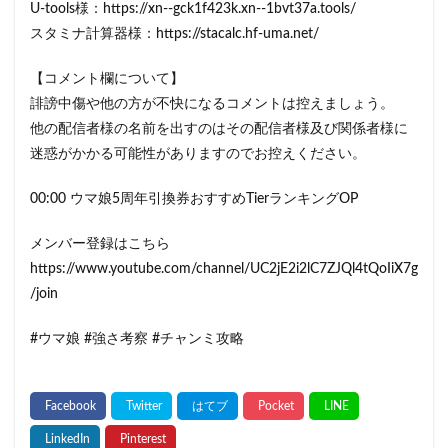
U-tools様：https://xn--gck1f423k.xn--1bvt37a.tools/
スタミナ計算器様：https://stacalc.hf-uma.net/
【コメント欄について】
誹謗中傷や他の方が不快になるコメントは控えましょう。
他の配信者様の名前を出すのはその配信者様及び関係者様に
迷惑がかかる可能性がありますのでお控えください。
00:00 ウマ娘5周年引換券おすすめTierランキングOP
メンバー登録はこちら
https://www.youtube.com/channel/UC2jE2i2lC7ZJQl4tQoIiX7g
/join
#ウマ娘 #強さ考察 #チャンミ攻略