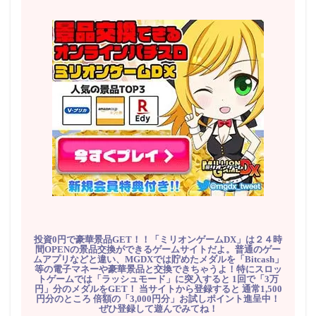
投資0円で豪華景品GET！！「ミリオンゲームDX」は２４時
間OPENの景品交換ができるゲームサイトだよ。普通のゲー
ムアプリなどと違い、MGDXでは貯めたメダルを「Bitcash」
等の電子マネーや豪華景品と交換できちゃうよ！特にスロッ
トゲームでは「ラッシュモード」に突入すると 1回で「3万
円」分のメダルをGET！ 当サイトから登録すると 通常1,500
円分のところ 倍額の「3,000円分」お試しポイント進呈中！
ぜひ登録して遊んでみてね！