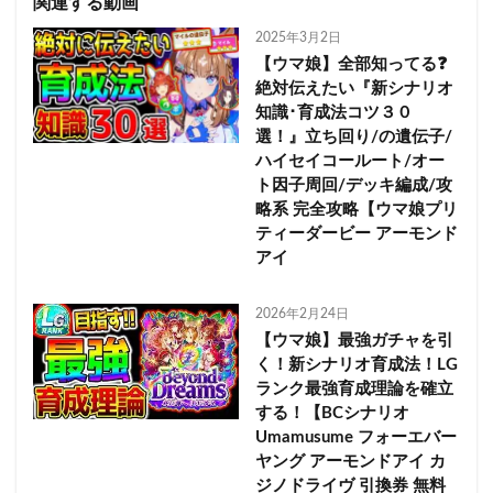
関連する動画
2025年3月2日
【ウマ娘】全部知ってる❓
絶対伝えたい『新シナリオ
知識･育成法コツ３０
選！』立ち回り/の遺伝子/
ハイセイコールート/オー
ト因子周回/デッキ編成/攻
略系 完全攻略【ウマ娘プリ
ティーダービー アーモンド
アイ
2026年2月24日
【ウマ娘】最強ガチャを引
く！新シナリオ育成法！LG
ランク最強育成理論を確立
する！【BCシナリオ
Umamusume フォーエバー
ヤング アーモンドアイ カ
ジノドライヴ 引換券 無料