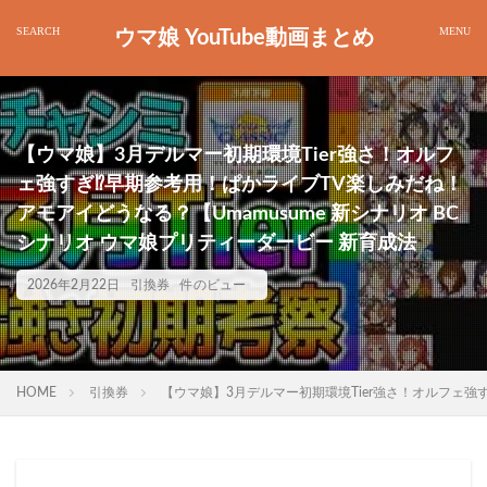
ウマ娘 YouTube動画まとめ
【ウマ娘】3月デルマー初期環境Tier強さ！オルフ
ェ強すぎ⁉早期参考用！ぱかライブTV楽しみだね！
アモアイどうなる？【Umamusume 新シナリオ BC
シナリオ ウマ娘プリティーダービー 新育成法
2026年2月22日
引換券
件のビュー
HOME
引換券
【ウマ娘】3月デルマー初期環境Tier強さ！オルフェ強す