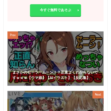
今すぐ無料であそぶ
Prev
2026年2月22日
まさかのセーラームーン！？正直よくわからないで
すｗｗｗ【ウマ娘】【AIイラスト】【反応集】
Next