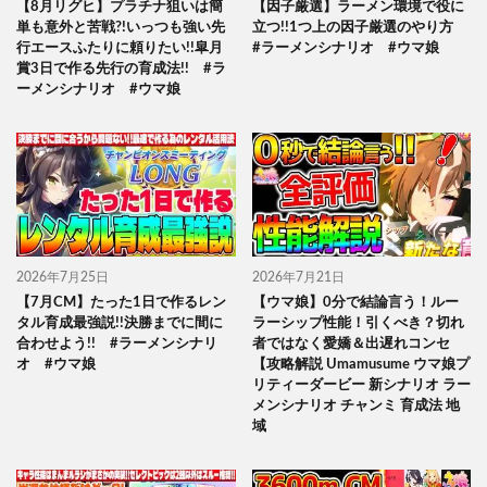
【8月リグヒ】プラチナ狙いは簡
【因子厳選】ラーメン環境で役に
単も意外と苦戦?!いっつも強い先
立つ!!1つ上の因子厳選のやり方
行エースふたりに頼りたい!!皐月
#ラーメンシナリオ #ウマ娘
賞3日で作る先行の育成法!! #ラ
ーメンシナリオ #ウマ娘
2026年7月25日
2026年7月21日
【7月CM】たった1日で作るレン
【ウマ娘】0分で結論言う！ルー
タル育成最強説!!決勝までに間に
ラーシップ性能！引くべき？切れ
合わせよう!! #ラーメンシナリ
者ではなく愛嬌＆出遅れコンセ
オ #ウマ娘
【攻略解説 Umamusume ウマ娘プ
リティーダービー 新シナリオ ラー
メンシナリオ チャンミ 育成法 地
域