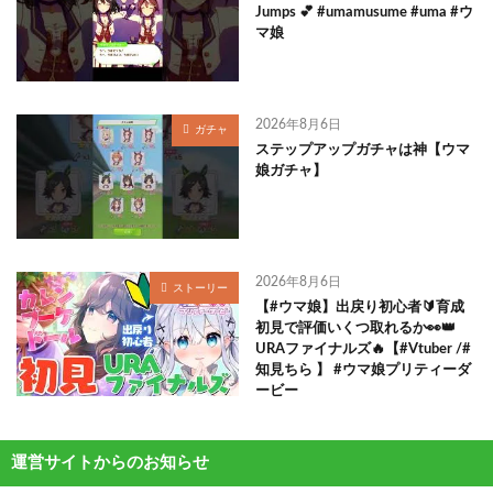
Jumps 💕 #umamusume #uma #ウ
マ娘
2026年8月6日
ガチャ
ステップアップガチャは神【ウマ
娘ガチャ】
2026年8月6日
ストーリー
【#ウマ娘】出戻り初心者🔰育成
初見で評価いくつ取れるか👀👑
URAファイナルズ🔥【#Vtuber /#
知見ちら 】 #ウマ娘プリティーダ
ービー
運営サイトからのお知らせ