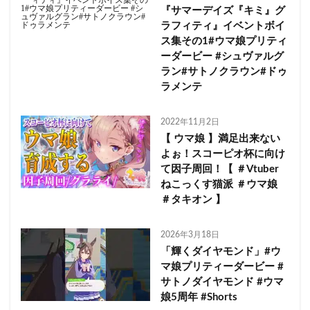
『サマーデイズ『キミ』グ
ラフィティ』イベントボイ
ス集その1#ウマ娘プリティ
ーダービー #シュヴァルグ
ラン#サトノクラウン#ドゥ
ラメンテ
2022年11月2日
【 ウマ娘 】満足出来ない
よぉ！スコーピオ杯に向け
て因子周回！【 ＃Vtuber
ねこっくす猫派 ＃ウマ娘
＃タキオン 】
2026年3月18日
「輝くダイヤモンド」#ウ
マ娘プリティーダービー #
サトノダイヤモンド #ウマ
娘5周年 #Shorts