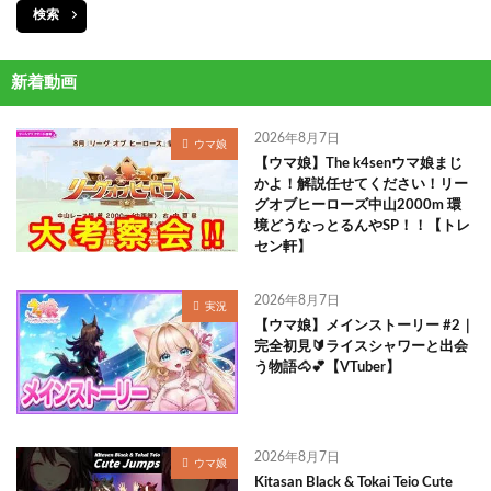
検索
新着動画
2026年8月7日
ウマ娘
【ウマ娘】The k4senウマ娘まじ
かよ！解説任せてください！リー
グオブヒーローズ中山2000m 環
境どうなっとるんやSP！！【トレ
セン軒】
2026年8月7日
実況
【ウマ娘】メインストーリー #2｜
完全初見🔰ライスシャワーと出会
う物語🐴💕【VTuber】
2026年8月7日
ウマ娘
Kitasan Black & Tokai Teio Cute