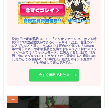
投資0円で豪華景品GET！！「ミリオンゲームDX」は２４時
間OPENの景品交換ができるゲームサイトだよ。普通のゲー
ムアプリなどと違い、MGDXでは貯めたメダルを「Bitcash」
等の電子マネーや豪華景品と交換できちゃうよ！特にスロッ
トゲームでは「ラッシュモード」に突入すると 1回で「3万
円」分のメダルをGET！ 当サイトから登録すると 通常1,500
円分のところ 倍額の「3,000円分」お試しポイント進呈中！
ぜひ登録して遊んでみてね！
今すぐ無料であそぶ
Prev