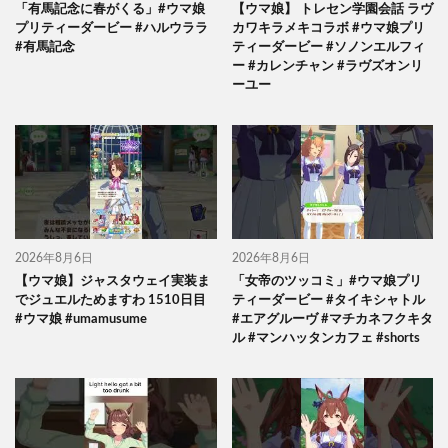
「有馬記念に春がくる」#ウマ娘
【ウマ娘】 トレセン学園会話 ラヴ
プリティーダービー #ハルウララ
カワキラメキコラボ #ウマ娘プリ
#有馬記念
ティーダービー #ソノンエルフィ
ー #カレンチャン #ラヴズオンリ
ーユー
2026年8月6日
2026年8月6日
【ウマ娘】ジャスタウェイ実装ま
「女帝のツッコミ」#ウマ娘プリ
でジュエルためますわ 1510日目
ティーダービー #タイキシャトル
#ウマ娘 #umamusume
#エアグルーヴ #マチカネフクキタ
ル #マンハッタンカフェ #shorts