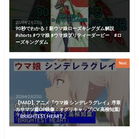
2026年2月23日
90秒でわかる！新ウマ娘ローズキングダム解説
#shorts #ウマ娘 #ウマ娘プリティーダービー #ロ
ーズキングダム
Next
2026年2月23日
【MAD】アニメ『ウマ娘 シンデレラグレイ』序章
カサマツ篇OP映像：オグリキャップ(CV.高柳知葉)
「BRIGHTEST HEART」