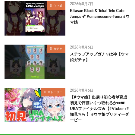
2026年8月7日
ウマ娘
Kitasan Black & Tokai Teio Cute
Jumps 💕 #umamusume #uma #ウ
マ娘
2026年8月6日
ガチャ
ステップアップガチャは神【ウマ
娘ガチャ】
2026年8月6日
ストーリー
【#ウマ娘】出戻り初心者🔰育成
初見で評価いくつ取れるか👀👑
URAファイナルズ🔥【#Vtuber /#
知見ちら 】 #ウマ娘プリティーダ
ービー