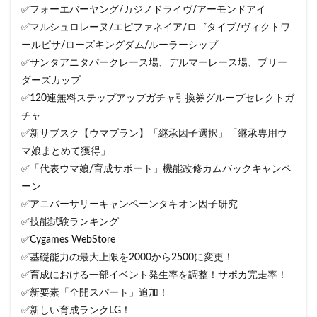
✅フォーエバーヤング/カジノドライヴ/アーモンドアイ
✅マルシュロレーヌ/エピファネイア/ロゴタイプ/ヴィクトワ
ールピサ/ローズキングダム/ルーラーシップ
✅サンタアニタパークレース場、デルマーレース場、ブリー
ダーズカップ
✅120連無料ステップアップガチャ引換券グループセレクトガ
チャ
✅新サブスク【ウマプラン】「継承因子選択」「継承専用ウ
マ娘まとめて獲得」
✅「代表ウマ娘/育成サポート」機能改修カムバックキャンペ
ーン
✅アニバーサリーキャンペーンタキオン因子研究
✅技能試験ランキング
✅Cygames WebStore
✅基礎能力の最大上限を2000から2500に変更！
✅育成における一部イベント発生率を調整！サポカ完走率！
✅新要素「全開スパート」追加！
✅新しい育成ランクLG！