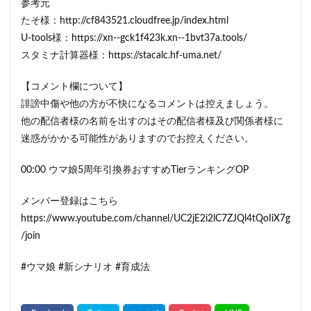
参考元
たそ様：http://cf843521.cloudfree.jp/index.html
U-tools様：https://xn--gck1f423k.xn--1bvt37a.tools/
スタミナ計算器様：https://stacalc.hf-uma.net/
【コメント欄について】
誹謗中傷や他の方が不快になるコメントは控えましょう。
他の配信者様の名前を出すのはその配信者様及び関係者様に
迷惑がかかる可能性がありますのでお控えください。
00:00 ウマ娘5周年引換券おすすめTierランキングOP
メンバー登録はこちら
https://www.youtube.com/channel/UC2jE2i2lC7ZJQl4tQoIiX7g
/join
#ウマ娘 #新シナリオ #育成法