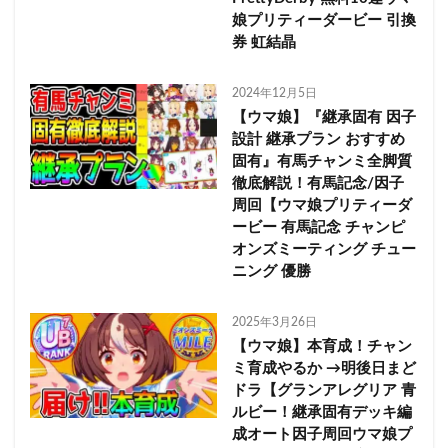
娘プリティーダービー 引換
券 虹結晶
2024年12月5日
【ウマ娘】『継承固有 因子
設計 継承プラン おすすめ
固有』有馬チャンミ全脚質
徹底解説！有馬記念/因子
周回【ウマ娘プリティーダ
ービー 有馬記念 チャンピ
オンズミーティング チュー
ニング 優勝
2025年3月26日
【ウマ娘】本育成！チャン
ミ育成やるか →明後日まど
ドラ【グランアレグリア 青
ルビー！継承固有デッキ編
成オート因子周回ウマ娘プ