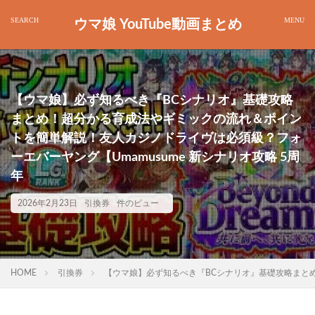
ウマ娘 YouTube動画まとめ
【ウマ娘】必ず知るべき『BCシナリオ』基礎攻略
まとめ！超分かる育成法やギミックの流れ＆ポイン
トを簡単解説！友人カジノドライヴは必須級？フォ
ーエバーヤング【Umamusume 新シナリオ攻略 5周
年
2026年2月23日
引換券
件のビュー
HOME
引換券
【ウマ娘】必ず知るべき『BCシナリオ』基礎攻略まとめ