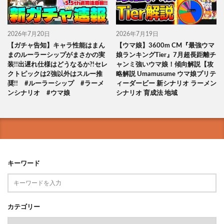
2026年7月20日
2026年7月19日
【ガチャ告知】キャラ性能はまん
【ウマ娘】3600m CM『最強ウマ
まのルーラーシップがまさかの実
娘ランキングTier』7月超長距離チ
装!!出遅れ仕様はどうなるか?!セレ
ャンミ強いウマ娘！傾向解説【攻
クトピックは2強以外はスルー推
略解説 Umamusume ウマ娘プリテ
奨!! #ルーラーシップ #ラーメ
ィーダービー 新シナリオ ラーメン
ンシナリオ #ウマ娘
シナリオ 育成法 地域
キーワード
カテゴリー