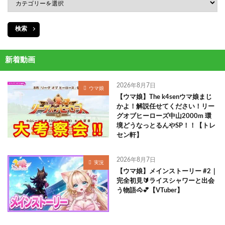
検索
新着動画
2026年8月7日
ウマ娘
【ウマ娘】The k4senウマ娘まじ
かよ！解説任せてください！リー
グオブヒーローズ中山2000m 環
境どうなっとるんやSP！！【トレ
セン軒】
2026年8月7日
実況
【ウマ娘】メインストーリー #2｜
完全初見🔰ライスシャワーと出会
う物語🐴💕【VTuber】