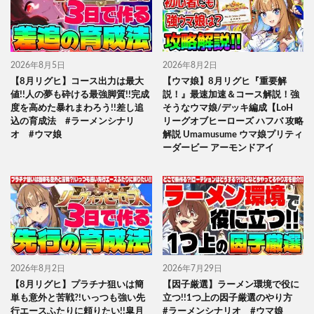
2026年8月5日
2026年8月2日
【8月リグヒ】コース出力は最大
【ウマ娘】8月リグヒ『重要解
値!!人の夢も砕ける最強脚質!!完成
説！』最速加速＆コース解説！強
度を高めた暴れまわろう!!差し追
そうなウマ娘/デッキ編成【LoH
込の育成法 #ラーメンシナリ
リーグオブヒーローズ ハフバ 攻略
オ #ウマ娘
解説 Umamusume ウマ娘プリティ
ーダービー アーモンドアイ
2026年8月2日
2026年7月29日
【8月リグヒ】プラチナ狙いは簡
【因子厳選】ラーメン環境で役に
単も意外と苦戦?!いっつも強い先
立つ!!1つ上の因子厳選のやり方
行エースふたりに頼りたい!!皐月
#ラーメンシナリオ #ウマ娘