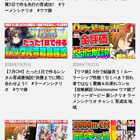
賞3日で作る先行の育成法!! #ラ
ーメンシナリオ #ウマ娘
2026年7月25日
2026年7月21日
【7月CM】たった1日で作るレン
【ウマ娘】0分で結論言う！ルー
タル育成最強説!!決勝までに間に
ラーシップ性能！引くべき？切れ
合わせよう!! #ラーメンシナリ
者ではなく愛嬌＆出遅れコンセ
オ #ウマ娘
【攻略解説 Umamusume ウマ娘プ
リティーダービー 新シナリオ ラー
メンシナリオ チャンミ 育成法 地
域