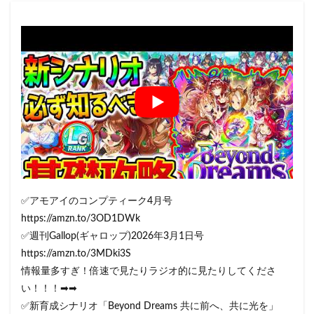
✅アモアイのコンプティーク4月号
https://amzn.to/3OD1DWk
✅週刊Gallop(ギャロップ)2026年3月1日号
https://amzn.to/3MDki3S
情報量多すぎ！倍速で見たりラジオ的に見たりしてくださ
い！！！➡➡
✅新育成シナリオ「Beyond Dreams 共に前へ、共に光を」