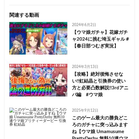
関連する動画
2024年6月2日
【ウマ娘ガチャ】花嫁ガチ
ャ2024に挑む埼玉ギャル＃
【春日部つむぎ実況】
2024年3月13日
【攻略】絶対後悔させな
い!!虹結晶と引換券の使い
方と必要凸数解説!!3rdアニ
バ編 #ウマ娘
2025年9月12日
このゲーム最大の勝負どこ
ろのガチャに突っ込みます
ね【ウマ娘 Umamusume
PrettyDerby 無料10連ウマ