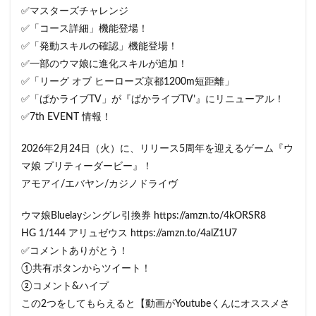
✅マスターズチャレンジ
✅「コース詳細」機能登場！
✅「発動スキルの確認」機能登場！
✅一部のウマ娘に進化スキルが追加！
✅「リーグ オブ ヒーローズ京都1200m短距離」
✅「ぱかライブTV」が『ぱかライブTV’』にリニューアル！
✅7th EVENT 情報！
2026年2月24日（火）に、リリース5周年を迎えるゲーム『ウ
マ娘 プリティーダービー』！
アモアイ/エバヤン/カジノドライヴ
ウマ娘Bluelayシングレ引換券 https://amzn.to/4kORSR8
HG 1/144 アリュゼウス https://amzn.to/4alZ1U7
✅コメントありがとう！
①共有ボタンからツイート！
②コメント&ハイプ
この2つをしてもらえると【動画がYoutubeくんにオススメさ