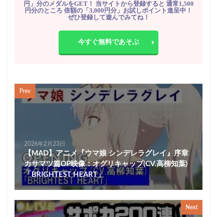
円」分のメダルをGET！ 当サイトから登録すると 通常1,500
円分のところ 倍額の「3,000円分」お試しポイント進呈中！
ぜひ登録して遊んでみてね！
今すぐ無料であそぶ
Prev
2026年2月23日
【MAD】アニメ『ウマ娘 シンデレラグレイ』序章
カサマツ篇OP映像：オグリキャップ(CV.高柳知葉)
「BRIGHTEST HEART」
Next