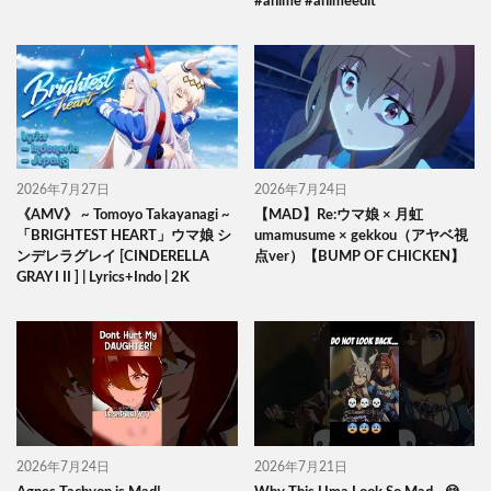
#anime #animeedit
2026年7月27日
2026年7月24日
《AMV》 ~ Tomoyo Takayanagi ~
【MAD】Re:ウマ娘 × 月虹
「BRIGHTEST HEART」ウマ娘 シ
umamusume × gekkou（アヤベ視
ンデレラグレイ [CINDERELLA
点ver）【BUMP OF CHICKEN】
GRAY I II ] | Lyrics+Indo | 2K
2026年7月24日
2026年7月21日