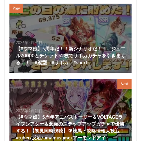
Prev
2026年2月24日
【#ウマ娘】5周年だ！！新シナリオだ！！ ジュエ
ル70000とチケット52枚でサポカガチャを引きまく
る！！ #縦型 #サポカ #shorts
Next
2026年2月24日
【#ウマ娘】5周年アニバストーリー＆VOLTAGEラ
イブシアター＆念願のステップアップガチャで優勝
する！【初見同時視聴】🔰競馬・攻略情報大歓迎！
vtuber/反応/umamusume/アーモンドアイ