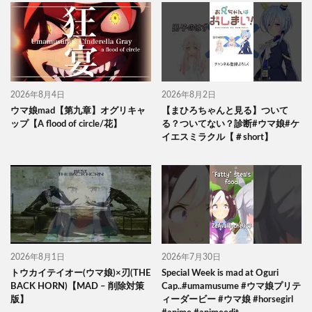
2026年8月4日
2026年8月2日
ウマ娘mad【第九章】オグリキャ
【まひろちゃんと見る】ついて
ップ【A flood of circle/花】
る？ついてない？診断#ウマ娘#ケ
イエスミラクル【＃short】
2026年8月1日
2026年7月30日
トウカイテイオー(ウマ娘)×刃(THE
Special Week is mad at Oguri
BACK HORN)【MAD – 削除対策
Cap..#umamusume #ウマ娘プリテ
版】
ィーダービー #ウマ娘 #horsegirl