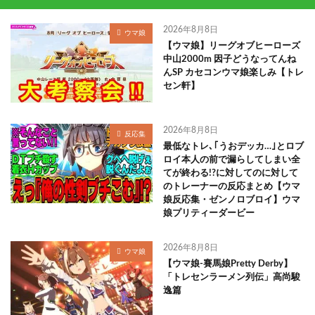
2026年8月8日
ウマ娘
【ウマ娘】リーグオブヒーローズ
中山2000m 因子どうなってんね
んSP カセコンウマ娘楽しみ【トレ
セン軒】
2026年8月8日
反応集
最低なトレ､｢うおデッカ…｣とロブ
ロイ本人の前で漏らしてしまい全
てが終わる!?に対してのに対して
のトレーナーの反応まとめ【ウマ
娘反応集・ゼンノロブロイ】ウマ
娘プリティーダービー
2026年8月8日
ウマ娘
【ウマ娘-賽馬娘Pretty Derby】
「トレセンラーメン列伝」高尚駿
逸篇