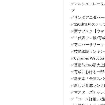
✅マルシュロレーヌ
プ
✅サンタアニタパー
✅120連無料ステ
✅新サブスク【ウマ
✅「代表ウマ娘/育
✅アニバーサリーキ
✅技能試験ランキン
✅Cygames WebStor
✅基礎能力の最大上限
✅育成における一部
✅新要素「全開スパ
✅新しい育成ランク
✅マスターズチャレ
✅「コース詳細」機