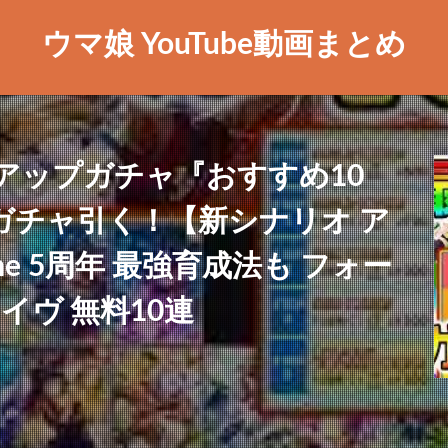
ウマ娘 YouTube動画まとめ
アップガチャ『おすすめ10
ガチャ引く！【新シナリオ ア
me 5周年 最強育成法も フォー
イヴ 無料10連