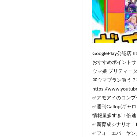
GooglePlay公認店 htt
おすすめポイントサイト👉 ht
ウマ娘 プリティーダービー 
💭ウマプラン買う
https://www.yout
✅アモアイのコンプティーク
✅週刊Gallop(ギャロップ
情報量多すぎ！倍速
✅新育成シナリオ「Be
✅フォーエバーヤン