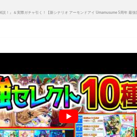
！』＆実際ガチャ引く！【新シナリオ アーモンドアイ Umamusume 5周年 最強