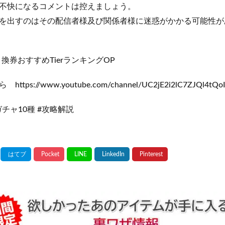
不快になるコメントは控えましょう。
を出すのはその配信者様及び関係者様に迷惑がかかる可能性が
年引換券おすすめTierランキングOP
s://www.youtube.com/channel/UC2jE2i2lC7ZJQl4tQoIi
ガチャ10種 #攻略解説