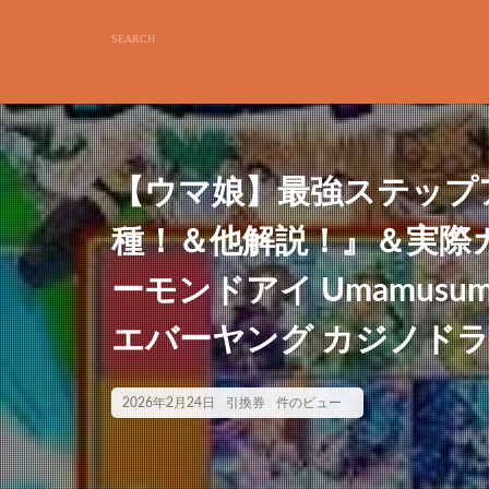
【ウマ娘】最強ステップ
種！＆他解説！』＆実際
ーモンドアイ Umamusu
エバーヤング カジノドラ
2026年2月24日
引換券
件のビュー