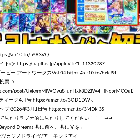
ps://a.r10.to/hYA3VQ
tps://hapitas.jp/appinvite?i=11320287
アートワークスVol.04 https://a.r10.to/hgkJ9L
？投票→
ube.com/post/UgkxmMjWOyu8_unHxk8DZjW4_ljNcbrMCOaE
4月号 https://amzn.to/3OD1DWk
)2026年3月1日号 https://amzn.to/3MDki3S
で見たりラジオ的に見たりしてください！！！➡➡
yond Dreams 共に前へ、共に光を」
グ/カジノドライヴ/アーモンドアイ