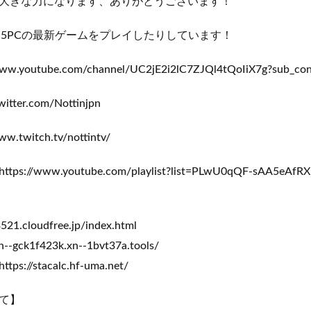
大きな力になります、ありがとうございます！
S5PCの最新ゲームをプレイしたりしています！
.youtube.com/channel/UC2jE2i2lC7ZJQl4tQoIiX7g?sub_con
itter.com/Nottinjpn
w.twitch.tv/nottintv/
/www.youtube.com/playlist?list=PLwU0qQF-sAA5eAfRXn
1.cloudfree.jp/index.html
--gck1f423k.xn--1bvt37a.tools/
//stacalc.hf-uma.net/
て】