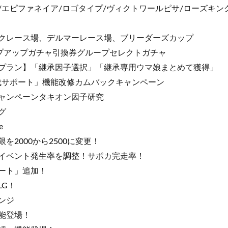
/エピファネイア/ロゴタイプ/ヴィクトワールピサ/ローズキン
クレース場、デルマーレース場、ブリーダーズカップ
ップアップガチャ引換券グループセレクトガチャ
プラン】「継承因子選択」「継承専用ウマ娘まとめて獲得」
成サポート」機能改修カムバックキャンペーン
ャンペーンタキオン因子研究
グ
e
を2000から2500に変更！
イベント発生率を調整！サポカ完走率！
ート」追加！
LG！
ンジ
能登場！