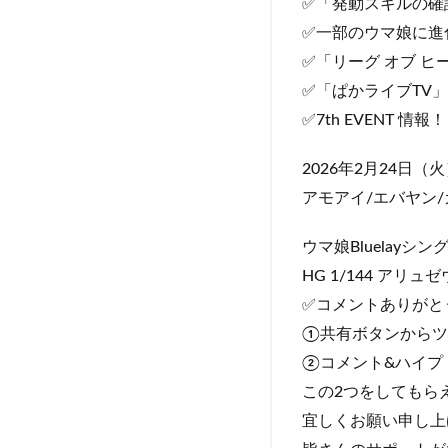
✅「発動スキルの確
✅一部のウマ娘に進
✅「リーグ オブ ヒ
✅「ぱかライブTV
✅7th EVENT 情報！
2026年2月24日
アモアイ/エバヤン
ウマ娘Bluelayシングレ引
HG 1/144 アリュゼウス 
✅コメントありがと
①共有ボタンからツ
②コメント&ハイプ
この2つをしてもら
宜しくお願い申し上