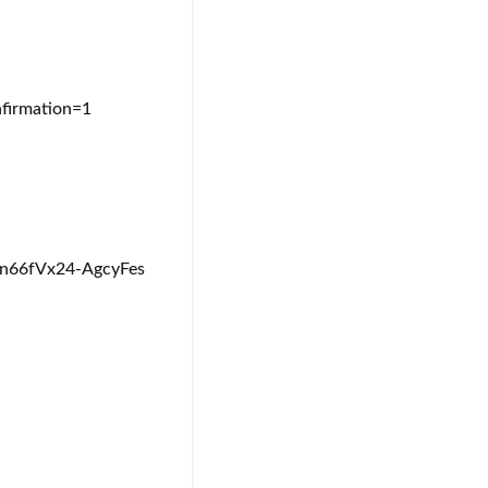
firmation=1
66fVx24-AgcyFes