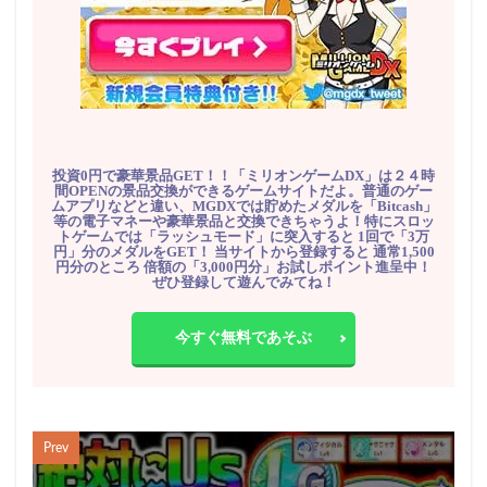
投資0円で豪華景品GET！！「ミリオンゲームDX」は２４時
間OPENの景品交換ができるゲームサイトだよ。普通のゲー
ムアプリなどと違い、MGDXでは貯めたメダルを「Bitcash」
等の電子マネーや豪華景品と交換できちゃうよ！特にスロッ
トゲームでは「ラッシュモード」に突入すると 1回で「3万
円」分のメダルをGET！ 当サイトから登録すると 通常1,500
円分のところ 倍額の「3,000円分」お試しポイント進呈中！
ぜひ登録して遊んでみてね！
今すぐ無料であそぶ
Prev