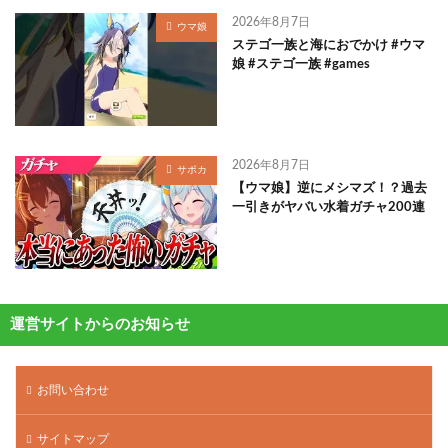
2026年8月7日
ウマ娘
ステゴ一族と海におでかけ #ウマ
娘 #ステゴ一族 #games
2026年8月7日
サポカ
【ウマ娘】逆にメシマズ！？過去
一引きがヤバい水着ガチャ200連
運営サイトからのお知らせ
お問い合わせ
サイトマップ