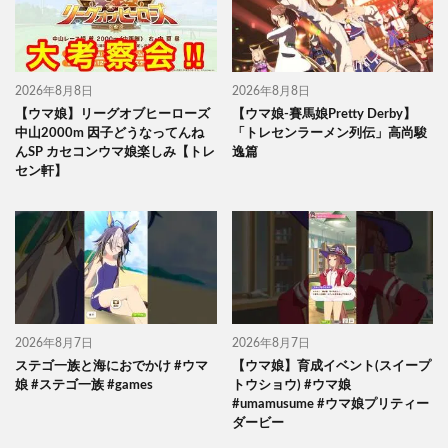
2026年8月8日
2026年8月8日
【ウマ娘】リーグオブヒーローズ
【ウマ娘-賽馬娘Pretty Derby】
中山2000m 因子どうなってんね
「トレセンラーメン列伝」高尚駿
んSP カセコンウマ娘楽しみ【トレ
逸篇
セン軒】
2026年8月7日
2026年8月7日
ステゴ一族と海におでかけ #ウマ
【ウマ娘】育成イベント(スイープ
娘 #ステゴ一族 #games
トウショウ) #ウマ娘
#umamusume #ウマ娘プリティー
ダービー