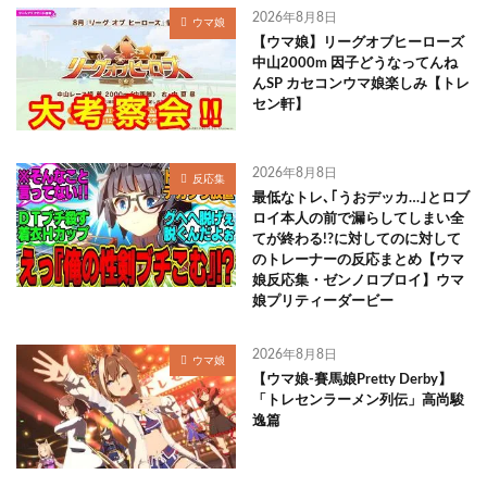
2026年8月8日
ウマ娘
【ウマ娘】リーグオブヒーローズ
中山2000m 因子どうなってんね
んSP カセコンウマ娘楽しみ【トレ
セン軒】
2026年8月8日
反応集
最低なトレ､｢うおデッカ…｣とロブ
ロイ本人の前で漏らしてしまい全
てが終わる!?に対してのに対して
のトレーナーの反応まとめ【ウマ
娘反応集・ゼンノロブロイ】ウマ
娘プリティーダービー
2026年8月8日
ウマ娘
【ウマ娘-賽馬娘Pretty Derby】
「トレセンラーメン列伝」高尚駿
逸篇