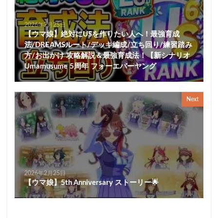
2026年2月25日
【ウマ娘】絶対にUSを作りたい人へ！最強育成
法/DREAMSルート/デッキ編成/立ち回り/練習踏み
方/お出かけ 攻略解説＆最強育成法！【新シナリオ
Umamusume 5周年 フォーエバーヤング
Next
2026年2月25日
【ウマ娘】5th Anniversary ストーリー🌟