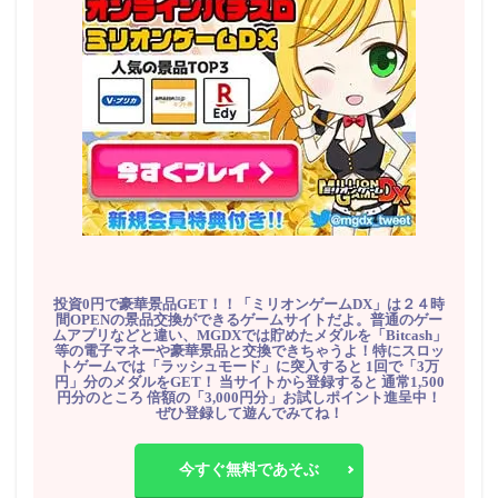
投資0円で豪華景品GET！！「ミリオンゲームDX」は２４時
間OPENの景品交換ができるゲームサイトだよ。普通のゲー
ムアプリなどと違い、MGDXでは貯めたメダルを「Bitcash」
等の電子マネーや豪華景品と交換できちゃうよ！特にスロッ
トゲームでは「ラッシュモード」に突入すると 1回で「3万
円」分のメダルをGET！ 当サイトから登録すると 通常1,500
円分のところ 倍額の「3,000円分」お試しポイント進呈中！
ぜひ登録して遊んでみてね！
今すぐ無料であそぶ