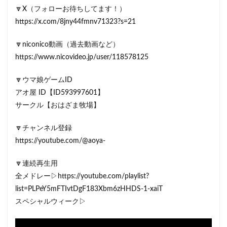
🔽X（フォローお待ちしてます！）
https://x.com/8jny44fmnv71323?s=21
🔽niconico動画（過去動画など）
https://www.nicovideo.jp/user/118578125
🔽ウマ娘ゲームID
アオ屋 ID【ID593997601】
サークル【おはざま牧場】
🔽チャンネル登録
https://youtube.com/@aoya-
🔽連続再生用
全メドレー▷https://youtube.com/playlist?
list=PLPeY5mFTIvtDgF183Xbm6zHHDS-1-xaiT
スペシャルウィーク▷