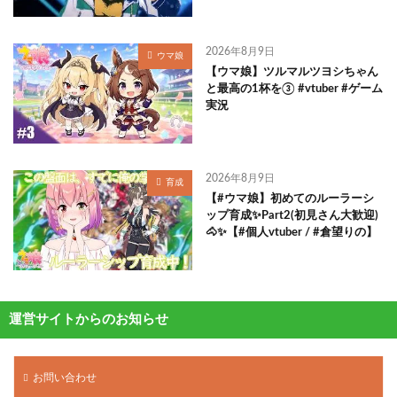
2026年8月9日
ウマ娘
【ウマ娘】ツルマルツヨシちゃん
と最高の1杯を③ #vtuber #ゲーム
実況
2026年8月9日
育成
【#ウマ娘】初めてのルーラーシ
ップ育成✨Part2(初見さん大歓迎)
🐴✨【#個人vtuber / #倉望りの】
運営サイトからのお知らせ
お問い合わせ