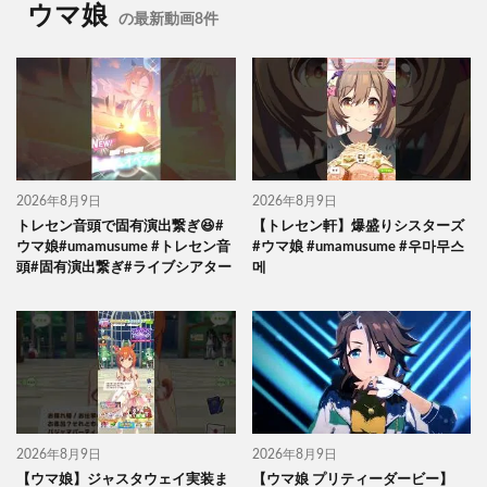
ウマ娘
の最新動画8件
2026年8月9日
2026年8月9日
トレセン音頭で固有演出繋ぎ😆#
【トレセン軒】爆盛りシスターズ
ウマ娘#umamusume #トレセン音
#ウマ娘 #umamusume #우마무스
頭#固有演出繋ぎ#ライブシアター
메
2026年8月9日
2026年8月9日
【ウマ娘】ジャスタウェイ実装ま
【ウマ娘 プリティーダービー】