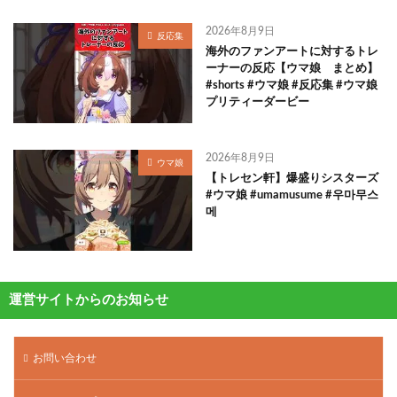
2026年8月9日
反応集
海外のファンアートに対するトレ
ーナーの反応【ウマ娘 まとめ】
#shorts #ウマ娘 #反応集 #ウマ娘
プリティーダービー
2026年8月9日
ウマ娘
【トレセン軒】爆盛りシスターズ
#ウマ娘 #umamusume #우마무스
메
運営サイトからのお知らせ
お問い合わせ