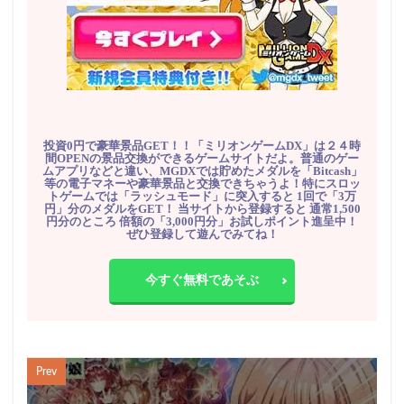
投資0円で豪華景品GET！！「ミリオンゲームDX」は２４時
間OPENの景品交換ができるゲームサイトだよ。普通のゲー
ムアプリなどと違い、MGDXでは貯めたメダルを「Bitcash」
等の電子マネーや豪華景品と交換できちゃうよ！特にスロッ
トゲームでは「ラッシュモード」に突入すると 1回で「3万
円」分のメダルをGET！ 当サイトから登録すると 通常1,500
円分のところ 倍額の「3,000円分」お試しポイント進呈中！
ぜひ登録して遊んでみてね！
今すぐ無料であそぶ
Prev