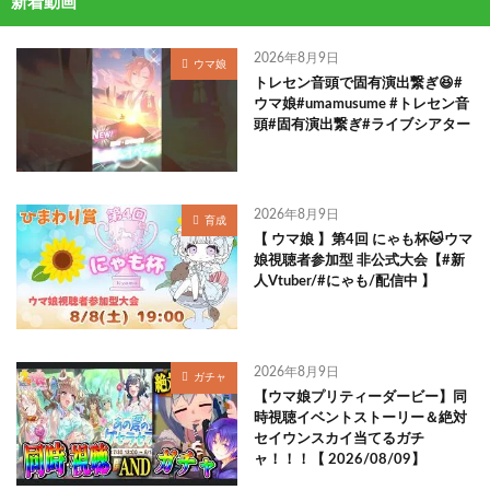
新着動画
2026年8月9日
ウマ娘
トレセン音頭で固有演出繋ぎ😆#
ウマ娘#umamusume #トレセン音
頭#固有演出繋ぎ#ライブシアター
2026年8月9日
育成
【 ウマ娘 】第4回 にゃも杯🐱ウマ
娘視聴者参加型 非公式大会【#新
人Vtuber/#にゃも/配信中 】
2026年8月9日
ガチャ
【ウマ娘プリティーダービー】同
時視聴イベントストーリー＆絶対
セイウンスカイ当てるガチ
ャ！！！【 2026/08/09】