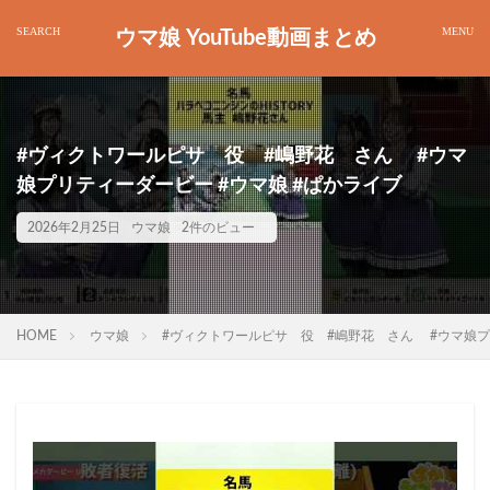
ウマ娘 YouTube動画まとめ
#ヴィクトワールピサ 役 #嶋野花 さん #ウマ
娘プリティーダービー #ウマ娘 #ぱかライブ
2026年2月25日
ウマ娘
2件のビュー
HOME
ウマ娘
#ヴィクトワールピサ 役 #嶋野花 さん #ウマ娘プ