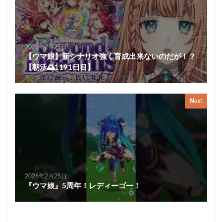
2026年2月25日
【ウマ娘】新シナリオ強く育成出来ないのだが！？
【朝活🌅1191日目】
Next
2026年2月25日
『ウマ娘』5周年！レディーゴー！