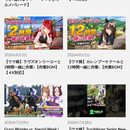
ルメパレード】
2026年8月3日
2026年8月2日
【ウマ娘】ラヴズオンリーユーと
【ウマ娘】カレンブーケドールと
2時間一緒に作業♪【作業BGM】
12時間一緒に作業♪【作業BGM】
【４K対応】
2026年7月29日
2026年7月28日
Grass Wonder vs. Special Week |
【ウマ娘】Trackblazer Senior New