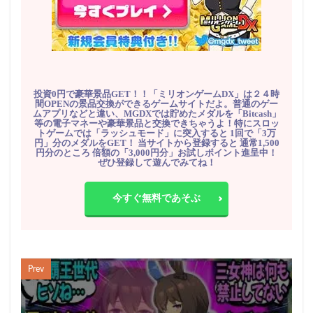
投資0円で豪華景品GET！！「ミリオンゲームDX」は２４時
間OPENの景品交換ができるゲームサイトだよ。普通のゲー
ムアプリなどと違い、MGDXでは貯めたメダルを「Bitcash」
等の電子マネーや豪華景品と交換できちゃうよ！特にスロッ
トゲームでは「ラッシュモード」に突入すると 1回で「3万
円」分のメダルをGET！ 当サイトから登録すると 通常1,500
円分のところ 倍額の「3,000円分」お試しポイント進呈中！
ぜひ登録して遊んでみてね！
今すぐ無料であそぶ
Prev