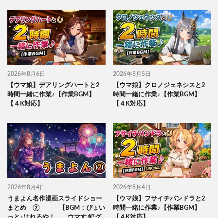
2026年8月6日
2026年8月5日
【ウマ娘】デアリングハートと2
【ウマ娘】クロノジェネシスと2
時間一緒に作業♪【作業BGM】
時間一緒に作業♪【作業BGM】
【４K対応】
【４K対応】
2026年8月4日
2026年8月4日
うまよん名作漫画スライドショー
【ウマ娘】フサイチパンドラと2
まとめ ② 【BGM：ぴょい
時間一緒に作業♪【作業BGM】
っと♪はれるや！ ウマすぎ!グ
【４K対応】