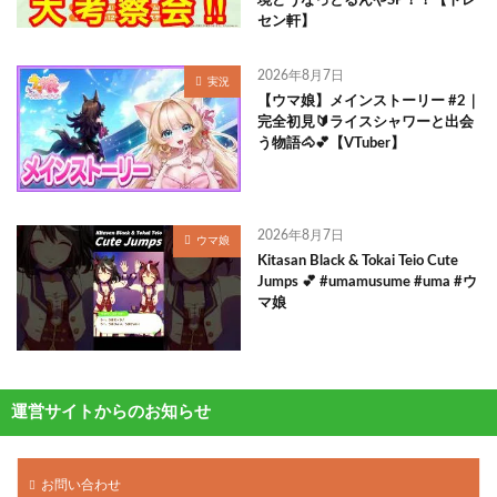
境どうなっとるんやSP！！【トレ
セン軒】
2026年8月7日
実況
【ウマ娘】メインストーリー #2｜
完全初見🔰ライスシャワーと出会
う物語🐴💕【VTuber】
2026年8月7日
ウマ娘
Kitasan Black & Tokai Teio Cute
Jumps 💕 #umamusume #uma #ウ
マ娘
運営サイトからのお知らせ
お問い合わせ