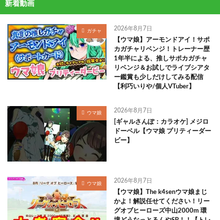
新着動画
2026年8月7日
ガチャ
【ウマ娘】アーモンドアイ！サポ
カガチャリベンジ！トレーナー歴
1年半による、推しサポカガチャ
リベンジ＆お試しでライブシアタ
ー鑑賞も少しだけしてみる配信
【利巧いりや/個人VTuber】
2026年8月7日
ウマ娘
[ギャルさんぽ：カラオケ] メジロ
ドーベル【ウマ娘 プリティーダー
ビー】
2026年8月7日
ウマ娘
【ウマ娘】The k4senウマ娘まじ
かよ！解説任せてください！リー
グオブヒーローズ中山2000m 環