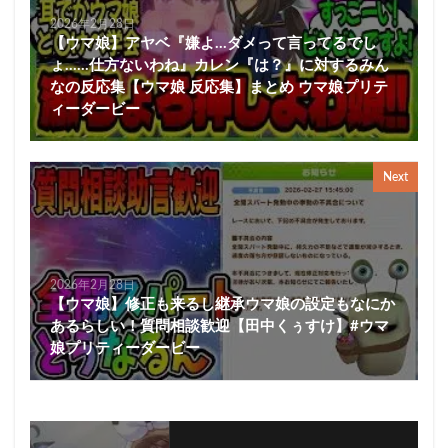
2026年2月28日
【ウマ娘】アヤベ『嫌よ…ダメって言ってるでし
ょ……仕方ないわね』カレン『は？』に対するみん
なの反応集【ウマ娘 反応集】まとめ ウマ娘プリテ
ィーダービー
Next
2026年2月28日
【ウマ娘】修正も来るし継承ウマ娘の設定もなにか
あるらしい！質問相談歓迎【田中くぅすけ】#ウマ
娘プリティーダービー