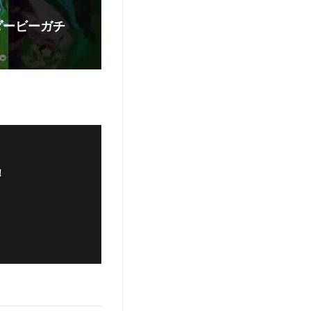
ダービーガチ
！