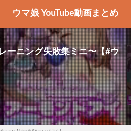
ウマ娘 YouTube動画まとめ
レーニング失敗集ミニ〜【#ウ
集ミニ〜【#ウマ娘 #アーモンドアイ 】