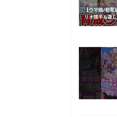
2026年2月28日
【ウマ娘/初育
リオ後半も楽し