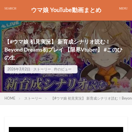
ウマ娘 YouTube動画まとめ
【#ウマ娘 初見実況】 新育成シナリオ読む！
Beyond Dreams初プレイ 【限界Vtuber】 #このひ
の生
2026年3月2日
ストーリー
件のビュー
HOME
ストーリー
【#ウマ娘 初見実況】 新育成シナリオ読む！Beyond 