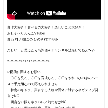
珈琲大好き！食べるの大好き！楽しいこと大好き！
おしゃべりわんこVTuber
珈乃 琲ノ樹(この ひのき)です🐶☕
楽しい！と思えたら高評価＆チャンネル登録してねえ🐾🎶
=+=+=+=+=+=+=+=+=+=+=+
✅配信に関するお願い
・〇〇を見ろ、〇〇を育成しろ、〇〇をやれ→ひのきのペー
スで予定組むので応えられません
・特定のキャラ、実在する人物や団体に対するネガティブ発
言はNG
・明言ない限りネタバレ／匂わせはNG