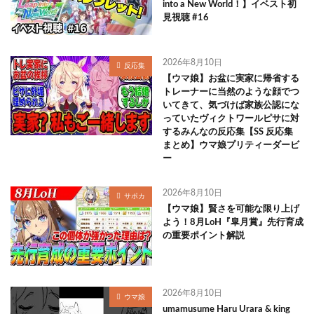
into a New World！】イベスト初
見視聴 #16
2026年8月10日
反応集
【ウマ娘】お盆に実家に帰省する
トレーナーに当然のような顔でつ
いてきて、気づけば家族公認にな
っていたヴィクトワールピサに対
するみんなの反応集【SS 反応集
まとめ】ウマ娘プリティーダービ
ー
2026年8月10日
サポカ
【ウマ娘】賢さを可能な限り上げ
よう！8月LoH『皐月賞』先行育成
の重要ポイント解説
2026年8月10日
ウマ娘
umamusume Haru Urara & king