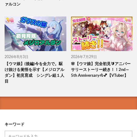
ァルコン
2026年8月3日
2026年7月29日
【ウマ娘】(後編)今を全力で。駆
🌸【ウマ娘】完全初見🔰アニバー
け抜ける覚悟を示す【メジロアル
サリーストーリー続き！！2nd～
ダン】初見育成 シングレ組１人
5th Anniversary🐴💕【VTuber】
目
キーワード