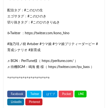
配信タグ：#このひの生
エゴサタグ：#このひのき
切り抜きタグ：#このひのきりぬき
☕Twitter ：https://twitter.com/kono_hino
#珈乃琲ノ樹 #vtuber #ウマ娘 #ウマ娘プリティーダービー #
育成シナリオ #新育成
♬BGN：PeriTune様（ https://peritune.com/ ）
♬待機BGM：鳴海 癒 様（ https://twitter.com/iyu_bass ）
=+=+=+=+=+=+=+=+=+=+=+