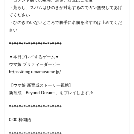
・コメント欄での喧嘩、罵倒、対立はご法度
・荒らし、スパムはひのきが対応するのでガン無視してあげ
てください
・ひのきのいないところで勝手に名前を出すのは止めてくだ
さい
=+=+=+=+=+=+=+=+=+=+=+
▼本日プレイするゲーム▼
ウマ娘 プリティーダービー
https://dmg.umamusume.jp/
【ウマ娘 新育成ストーリー視聴】
新育成「Beyond Dreams」をプレイします🎶
=+=+=+=+=+=+=+=+=+=+=+
0:00 枠開始
=+=+=+=+=+=+=+=+=+=+=+