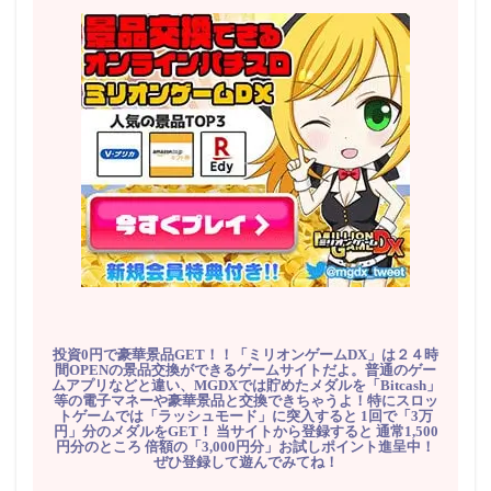
投資0円で豪華景品GET！！「ミリオンゲームDX」は２４時
間OPENの景品交換ができるゲームサイトだよ。普通のゲー
ムアプリなどと違い、MGDXでは貯めたメダルを「Bitcash」
等の電子マネーや豪華景品と交換できちゃうよ！特にスロッ
トゲームでは「ラッシュモード」に突入すると 1回で「3万
円」分のメダルをGET！ 当サイトから登録すると 通常1,500
円分のところ 倍額の「3,000円分」お試しポイント進呈中！
ぜひ登録して遊んでみてね！