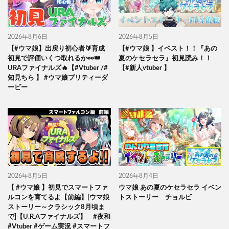
2026年8月6日
2026年8月5日
【#ウマ娘】出戻り初心者🔰育成
【#ウマ娘 】イベスト！！『あの
初見で評価いくつ取れるか👀👑
夏のケセラセラ』初見読み！！
URAファイナルズ🔥【#Vtuber /#
【#新人vtuber 】
知見ちら 】 #ウマ娘プリティーダ
ービー
2026年8月5日
2026年8月4日
【 #ウマ娘 】初見でスマートファ
ウマ娘 あの夏のケセラセラ イベン
ルコンを育てるよ【前編】[ウマ娘
トストーリー チョルビ
ストーリー～クラシック8月頃ま
で]【U.R.Aファイナルズ】 #夜和
#Vtuber #ゲーム実況 #スマートフ