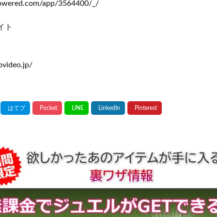
mpowered.com/app/3564400/_/
イト
ovideo.jp/