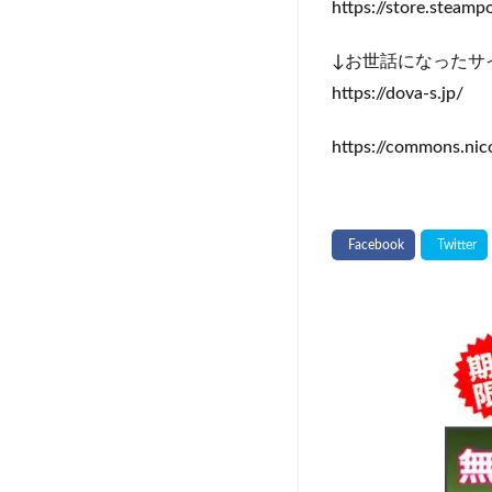
https://store.stea
↓お世話になったサ
https://dova-s.jp/
https://commons.nic