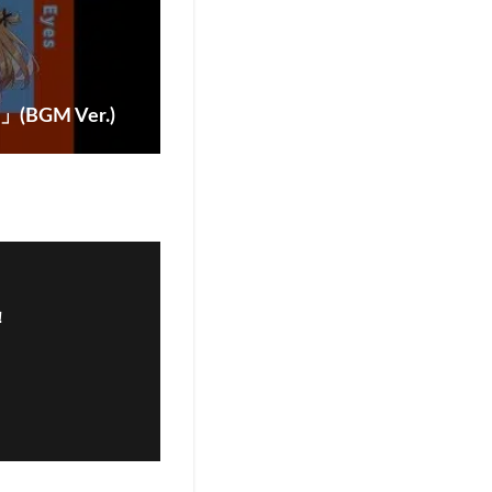
(BGM Ver.)
！