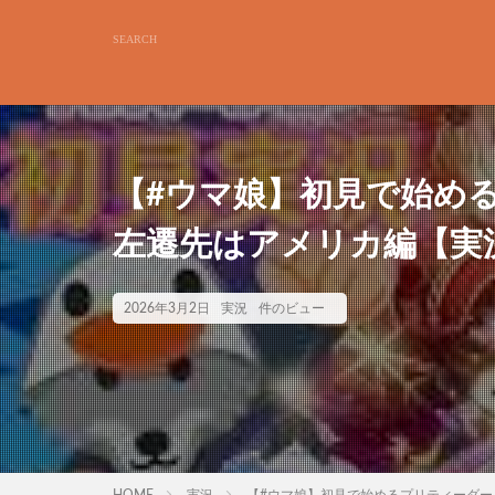
【#ウマ娘】初見で始める
左遷先はアメリカ編【実
2026年3月2日
実況
件のビュー
HOME
実況
【#ウマ娘】初見で始めるプリティーダービ