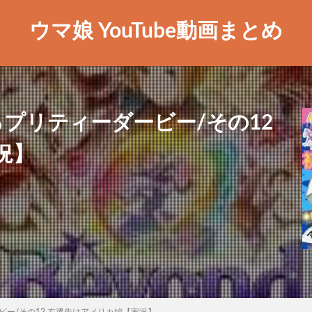
ウマ娘 YouTube動画まとめ
プリティーダービー/その12
況】
ー/その12 左遷先はアメリカ編【実況】