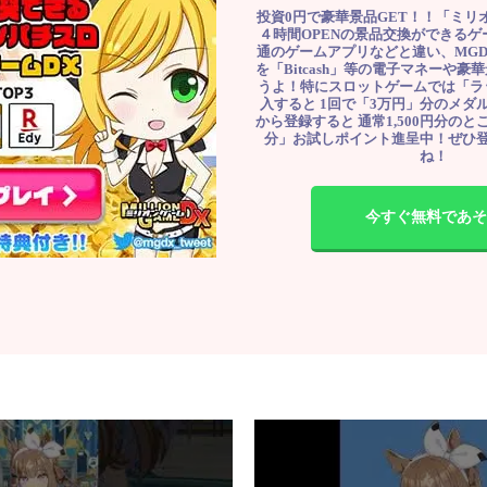
投資0円で豪華景品GET！！「ミリ
４時間OPENの景品交換ができる
通のゲームアプリなどと違い、MG
を「Bitcash」等の電子マネーや
うよ！特にスロットゲームでは「ラ
入すると 1回で「3万円」分のメダル
から登録すると 通常1,500円分のとこ
分」お試しポイント進呈中！ぜひ
ね！
今すぐ無料であそ