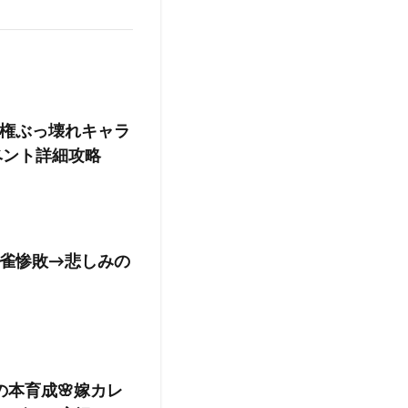
権ぶっ壊れキャラ
ベント詳細攻略
雀惨敗→悲しみの
本育成🌸嫁カレ