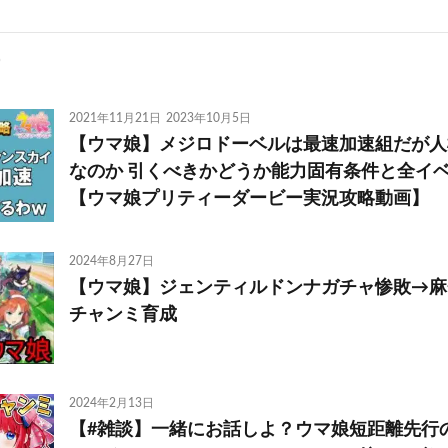
2021年11月21日
2023年10月5日
【ウマ娘】メジロドーベルは最速加速組だが人
なのか 引くべきかどうか能力固有条件と全イ
【ウマ娘プリティーダービー実況攻略動画】
2024年8月27日
【ウマ娘】ジェンティルドンナガチャ惨敗→麻
チャンミ育成
2024年2月13日
【#雑談】一緒にお話しよ？ウマ娘短距離先行の