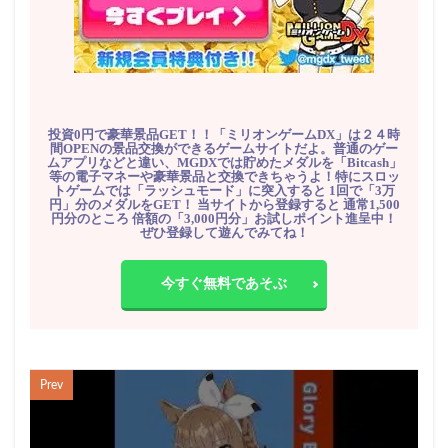
投資0円で豪華景品GET！！「ミリオンゲームDX」は２４時
間OPENの景品交換ができるゲームサイトだよ。普通のゲー
ムアプリなどと違い、MGDXでは貯めたメダルを「Bitcash」
等の電子マネーや豪華景品と交換できちゃうよ！特にスロッ
トゲームでは「ラッシュモード」に突入すると 1回で「3万
円」分のメダルをGET！ 当サイトから登録すると 通常1,500
円分のところ 倍額の「3,000円分」お試しポイント進呈中！
ぜひ登録して遊んでみてね！
今すぐ無料であそぶ
Prev