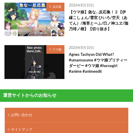
2026年8月10日
反応集
【ウマ娘】急な…反応集！２【伊
縁こしょん/雪宮 ひいろ/空天（あ
てん）/海苔とーふ/巳ノ神ユヱ/珈
乃琲ノ樹】【切り抜き】
2026年8月10日
ウマ娘
Agnes Tachyon Did What?
#umamusume #ウマ娘プリティー
ダービー #ウマ娘 #horsegirl
#anime #animeedit
運営サイトからのお知らせ
お問い合わせ
サイトマップ