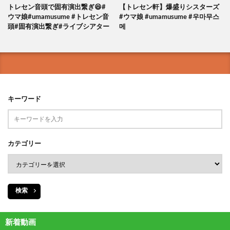
トレセン音頭で固有演出繋ぎ😆#
【トレセン軒】爆盛りシスターズ
ウマ娘#umamusume #トレセン音
#ウマ娘 #umamusume #우마무스
頭#固有演出繋ぎ#ライブシアター
메
キーワード
カテゴリー
検索
新着動画