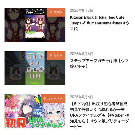
2026年8月7日
ウマ娘
Kitasan Black & Tokai Teio Cute
Jumps 💕 #umamusume #uma #ウ
マ娘
2026年8月6日
ガチャ
ステップアップガチャは神【ウマ
娘ガチャ】
2026年8月6日
ストーリー
【#ウマ娘】出戻り初心者🔰育成
初見で評価いくつ取れるか👀👑
URAファイナルズ🔥【#Vtuber /#
知見ちら 】 #ウマ娘プリティーダ
ービー