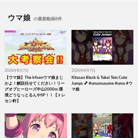
ウマ娘
の最新動画8件
2026年8月7日
2026年8月7日
【ウマ娘】The k4senウマ娘まじ
Kitasan Black & Tokai Teio Cute
かよ！解説任せてください！リー
Jumps 💕 #umamusume #uma #ウ
グオブヒーローズ中山2000m 環
マ娘
境どうなっとるんやSP！！【トレ
セン軒】