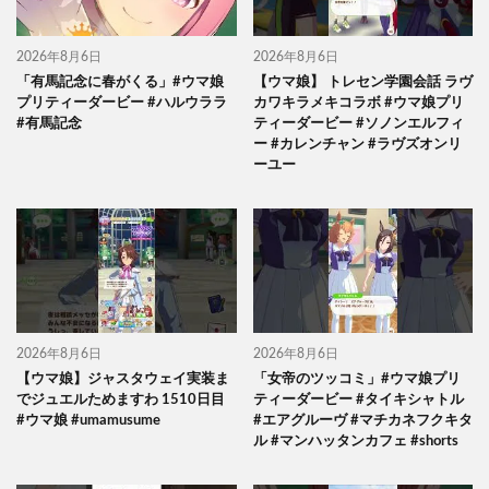
2026年8月6日
2026年8月6日
「有馬記念に春がくる」#ウマ娘
【ウマ娘】 トレセン学園会話 ラヴ
プリティーダービー #ハルウララ
カワキラメキコラボ #ウマ娘プリ
#有馬記念
ティーダービー #ソノンエルフィ
ー #カレンチャン #ラヴズオンリ
ーユー
2026年8月6日
2026年8月6日
【ウマ娘】ジャスタウェイ実装ま
「女帝のツッコミ」#ウマ娘プリ
でジュエルためますわ 1510日目
ティーダービー #タイキシャトル
#ウマ娘 #umamusume
#エアグルーヴ #マチカネフクキタ
ル #マンハッタンカフェ #shorts