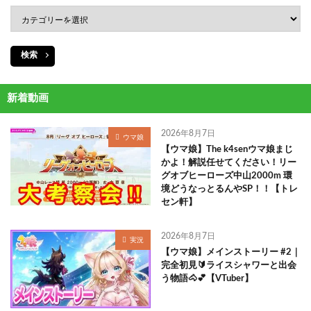
検索
新着動画
2026年8月7日
ウマ娘
【ウマ娘】The k4senウマ娘まじ
かよ！解説任せてください！リー
グオブヒーローズ中山2000m 環
境どうなっとるんやSP！！【トレ
セン軒】
2026年8月7日
実況
【ウマ娘】メインストーリー #2｜
完全初見🔰ライスシャワーと出会
う物語🐴💕【VTuber】