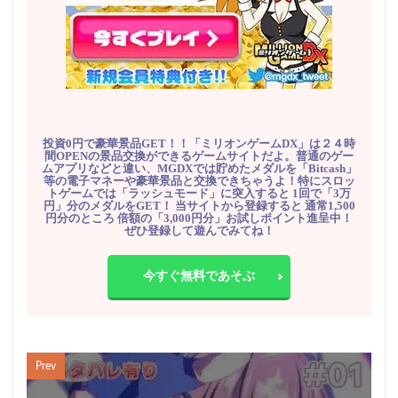
投資0円で豪華景品GET！！「ミリオンゲームDX」は２４時
間OPENの景品交換ができるゲームサイトだよ。普通のゲー
ムアプリなどと違い、MGDXでは貯めたメダルを「Bitcash」
等の電子マネーや豪華景品と交換できちゃうよ！特にスロッ
トゲームでは「ラッシュモード」に突入すると 1回で「3万
円」分のメダルをGET！ 当サイトから登録すると 通常1,500
円分のところ 倍額の「3,000円分」お試しポイント進呈中！
ぜひ登録して遊んでみてね！
今すぐ無料であそぶ
Prev