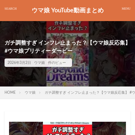
ウマ娘 YouTube動画まとめ
ガチ調整すぎ インフレ止まった？【ウマ娘反応集】
#ウマ娘プリティーダービー
2026年3月2日
ウマ娘
件のビュー
HOME
ウマ娘
ガチ調整すぎ インフレ止まった？【ウマ娘反応集】 #