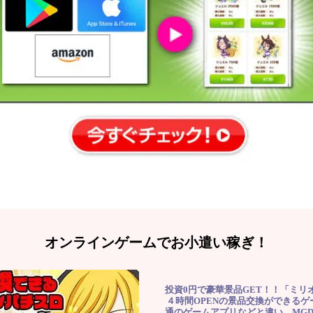
オンラインゲームでお小遣い稼ぎ！
投資0円で豪華景品GET！！「ミリ
４時間OPENの景品交換ができる
通のゲームアプリなどと違い、MG