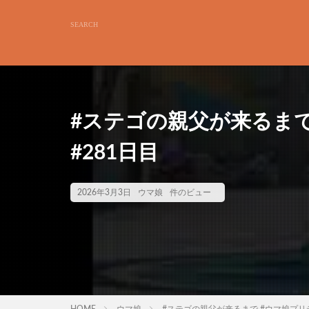
#ステゴの親父が来るまで
#281日目
2026年3月3日
ウマ娘
件のビュー
HOME
ウマ娘
#ステゴの親父が来るまで #ウマ娘プリテ