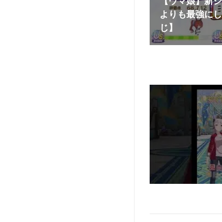
【ウマ娘】新シ
よりも最強にし
じ】