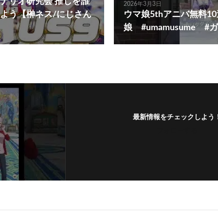
ナリオ研究会 推しを誰
2026年3月3日
よう【榊ネス/にじさん
ウマ娘5thアニバ無料10
娘 #umamusume
最新情報をチェックしよう
フォローする