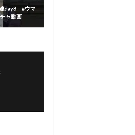
連day8 #ウマ
 #ガチャ動画
！