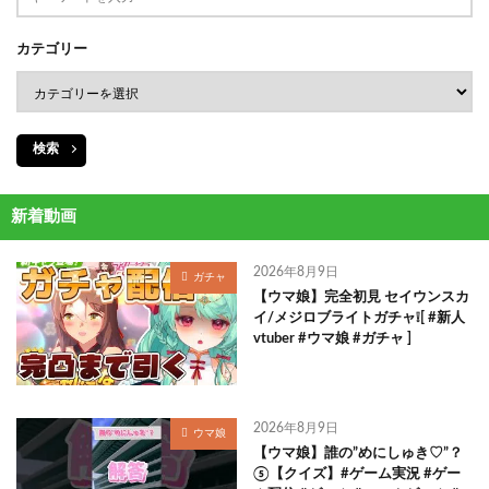
カテゴリー
検索
新着動画
2026年8月9日
ガチャ
【ウマ娘】完全初見 セイウンスカ
イ/メジロブライトガチャ❕[ #新人
vtuber #ウマ娘 #ガチャ ]
2026年8月9日
ウマ娘
【ウマ娘】誰の”めにしゅき♡”？
⑤【クイズ】#ゲーム実況 #ゲー