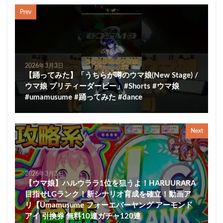
Prev
2026年3月3日
【踊ってみた】「うちらが噂のウマ娘(New Stage) /
ウマ娘 プリティーダービー」#Shorts #ウマ娘
#umamusume #踊ってみた #dance
Next
2026年3月3日
【ウマ娘】ハルウララ1位を狙うよ！HARUURARA
目指せLGランク！新シナリオ育成を確立！動画ア
リ【Umamusume フォーエバーヤング アーモンド
アイ 引換券 無料10連ガチャ120連