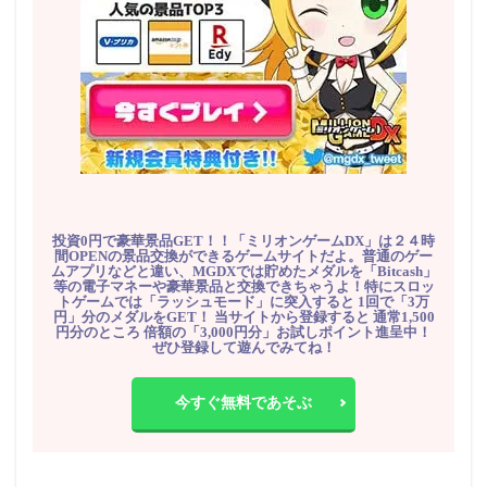
投資0円で豪華景品GET！！「ミリオンゲームDX」は２４時
間OPENの景品交換ができるゲームサイトだよ。普通のゲー
ムアプリなどと違い、MGDXでは貯めたメダルを「Bitcash」
等の電子マネーや豪華景品と交換できちゃうよ！特にスロッ
トゲームでは「ラッシュモード」に突入すると 1回で「3万
円」分のメダルをGET！ 当サイトから登録すると 通常1,500
円分のところ 倍額の「3,000円分」お試しポイント進呈中！
ぜひ登録して遊んでみてね！
今すぐ無料であそぶ