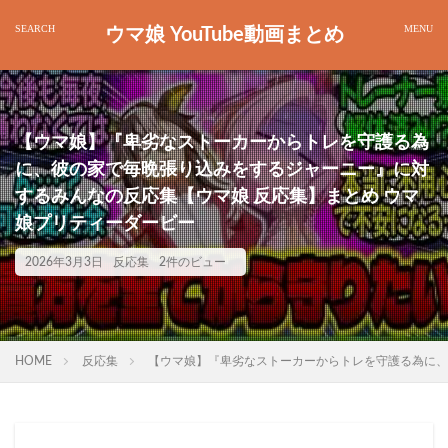
ウマ娘 YouTube動画まとめ
【ウマ娘】『卑劣なストーカーからトレを守護る為
に、彼の家で毎晩張り込みをするジャーニー』に対
するみんなの反応集【ウマ娘 反応集】まとめ ウマ
娘プリティーダービー
2026年3月3日
反応集
2件のビュー
HOME
反応集
【ウマ娘】『卑劣なストーカーからトレを守護る為に、