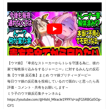
【ウマ娘】『卑劣なストーカーからトレを守護る為に、彼の
家で毎晩張り込みをするジャーニー』に対するみんなの反応
集【ウマ娘 反応集】まとめ ウマ娘プリティーダービー
毎日ウマ娘の反応集を投稿しているので面白いと思ったら高
評価・コメント・共有をお願いします～
ミラ子のウマ娘反応集チャンネル↓
https://youtube.com/@Hishi_Miracle1999?si=zqTGSRBGd5Op-
GY1