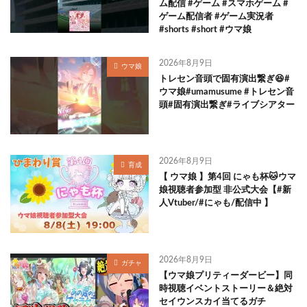
ム配信 #ゲーム #スマホゲーム #
ゲーム配信者 #ゲーム実況者
#shorts #short #ウマ娘
2026年8月9日
ウマ娘
トレセン音頭で固有演出繋ぎ😆#
ウマ娘#umamusume #トレセン音
頭#固有演出繋ぎ#ライブシアター
2026年8月9日
育成
【 ウマ娘 】第4回 にゃも杯🐱ウマ
娘視聴者参加型 非公式大会【#新
人Vtuber/#にゃも/配信中 】
2026年8月9日
ガチャ
【ウマ娘プリティーダービー】同
時視聴イベントストーリー＆絶対
セイウンスカイ当てるガチ