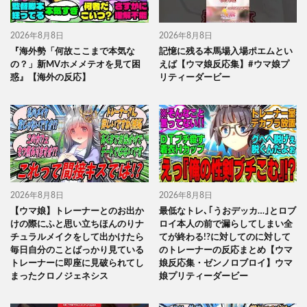
2026年8月8日
2026年8月8日
『海外勢「何故ここまで本気な
記憶に残る本馬場入場ポエムとい
の？」新MVホメメテオを見て困
えば【ウマ娘反応集】#ウマ娘プ
惑』【海外の反応】
リティーダービー
2026年8月8日
2026年8月8日
【ウマ娘】トレーナーとのお出か
最低なトレ､｢うおデッカ…｣とロブ
けの際にふと思い立ちほんのりナ
ロイ本人の前で漏らしてしまい全
チュラルメイクをして出かけたら
てが終わる!?に対してのに対して
毎日自分のことばっかり見ている
のトレーナーの反応まとめ【ウマ
トレーナーに即座に見破られてし
娘反応集・ゼンノロブロイ】ウマ
まったクロノジェネシス
娘プリティーダービー