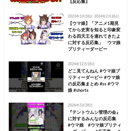
【反応集】
2023年3月18日
2024年2月26日
【ウマ娘】「アニメ1期見
てから史実を知ると印象変
わる四天王を連れてきたよ
に対する反応集」 ウマ娘
プリティーダービー
2024年12月18日
どこ見てんねん #ウマ娘プ
リティーダービー #ウマ娘
の反応集まとめ #ss #ウマ
娘 #shorts
2026年3月28日
『テントウムシ管理の会』
に対するみんなの反応集
#ウマ娘 #ウマ娘プリティ