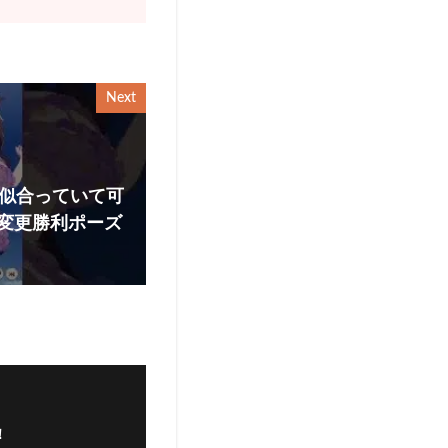
Next
も似合っていて可
変更勝利ポーズ
！