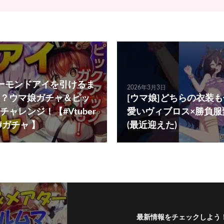
ーモンドアイを引けるま
2026年3月3日
？ウマ娘ガチャ＆ピッ
[ウマ娘]どちらの衣装
ャレンジ！【#Vtuber
愛いヴィブロス×勝負服
#ガチャ 】
(最近迎えた)
最新情報をチェックしよう