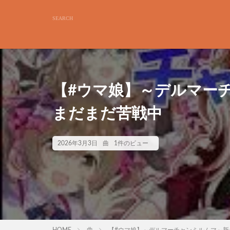
【#ウマ娘】～デルマー
まだまだ苦戦中
2026年3月3日
曲
1件のビュー
HOME
曲
【#ウマ娘】～デルマーチャンミルムマ～新