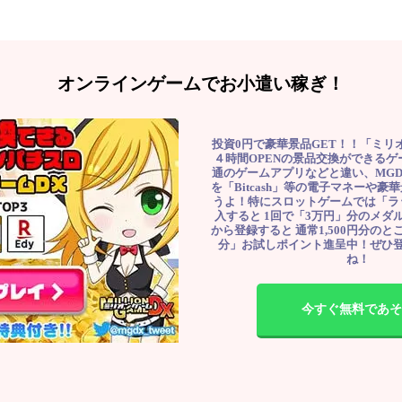
オンラインゲームでお小遣い稼ぎ！
投資0円で豪華景品GET！！「ミリ
４時間OPENの景品交換ができる
通のゲームアプリなどと違い、MG
を「Bitcash」等の電子マネーや
うよ！特にスロットゲームでは「ラ
入すると 1回で「3万円」分のメダル
から登録すると 通常1,500円分のとこ
分」お試しポイント進呈中！ぜひ
ね！
今すぐ無料であそ