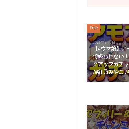
Prev
2026年3月3日
【#ウマ娘】ア
で終われない！
クアップガチャチ
/#紅乃みやこ /