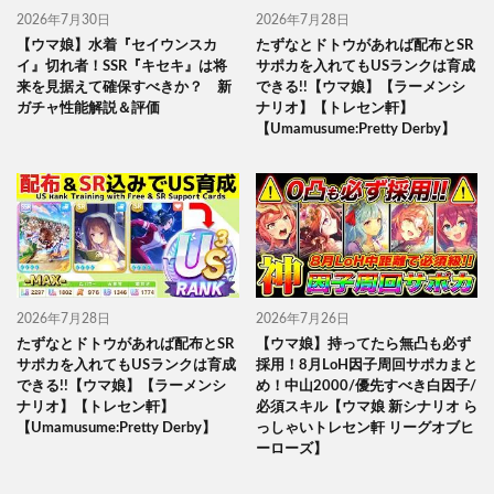
2026年7月30日
2026年7月28日
【ウマ娘】水着『セイウンスカ
たずなとドトウがあれば配布とSR
イ』切れ者！SSR『キセキ』は将
サポカを入れてもUSランクは育成
来を見据えて確保すべきか？ 新
できる!!【ウマ娘】【ラーメンシ
ガチャ性能解説＆評価
ナリオ】【トレセン軒】
【Umamusume:Pretty Derby】
2026年7月28日
2026年7月26日
たずなとドトウがあれば配布とSR
【ウマ娘】持ってたら無凸も必ず
サポカを入れてもUSランクは育成
採用！8月LoH因子周回サポカまと
できる!!【ウマ娘】【ラーメンシ
め！中山2000/優先すべき白因子/
ナリオ】【トレセン軒】
必須スキル【ウマ娘 新シナリオ ら
【Umamusume:Pretty Derby】
っしゃいトレセン軒 リーグオブヒ
ーローズ】