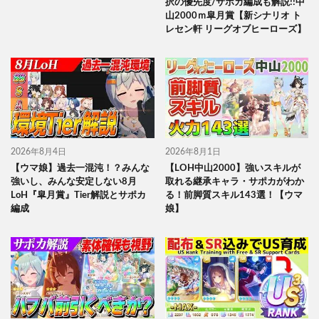
択の優先度/サポカ編成も解説!!中
山2000ｍ皐月賞【新シナリオ ト
レセン軒 リーグオブヒーローズ】
2026年8月4日
2026年8月1日
【ウマ娘】過去一混沌！？みんな
【LOH中山2000】強いスキルが
強いし、みんな安定しない8月
取れる継承キャラ・サポカがわか
LoH『皐月賞』Tier解説とサポカ
る！前脚質スキル143選！【ウマ
編成
娘】