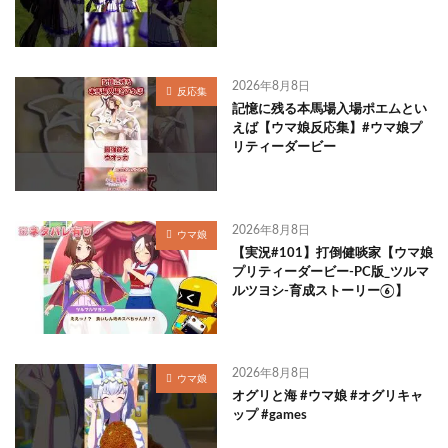
2026年8月8日
反応集
記憶に残る本馬場入場ポエムとい
えば【ウマ娘反応集】#ウマ娘プ
リティーダービー
2026年8月8日
ウマ娘
【実況#101】打倒健啖家【ウマ娘
プリティーダービー-PC版_ツルマ
ルツヨシ-育成ストーリー⑥】
2026年8月8日
ウマ娘
オグリと海 #ウマ娘 #オグリキャ
ップ #games