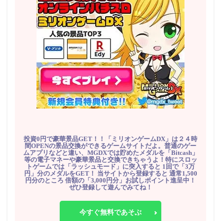
投資0円で豪華景品GET！！「ミリオンゲームDX」は２４時
間OPENの景品交換ができるゲームサイトだよ。普通のゲー
ムアプリなどと違い、MGDXでは貯めたメダルを「Bitcash」
等の電子マネーや豪華景品と交換できちゃうよ！特にスロッ
トゲームでは「ラッシュモード」に突入すると 1回で「3万
円」分のメダルをGET！ 当サイトから登録すると 通常1,500
円分のところ 倍額の「3,000円分」お試しポイント進呈中！
ぜひ登録して遊んでみてね！
今すぐ無料であそぶ