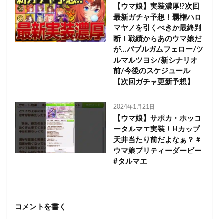
【ウマ娘】実装濃厚!?次回
最新ガチャ予想！覇権ハロ
マヤノを引くべきか最終判
断！戦績からあのウマ娘だ
が…バブルガムフェロー/ツ
ルマルツヨシ/新シナリオ
前/今後のスケジュール
【次回ガチャ更新予想】
2024年1月21日
【ウマ娘】サポカ・ホッコ
ータルマエ実装！Hカップ
天井当たり前だよなぁ？ #
ウマ娘プリティーダービー
#タルマエ
コメントを書く