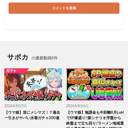
サポカ
の最新動画8件
2026年8月7日
2026年8月6日
【ウマ娘】逆にメシマズ！？過去
【ウマ娘】無課金も中距離8月LoH
一引きがヤバい水着ガチャ200連
でSP爆盛り!!新シナリオ序盤から
終盤まで立ち回り/ラーメン地域選