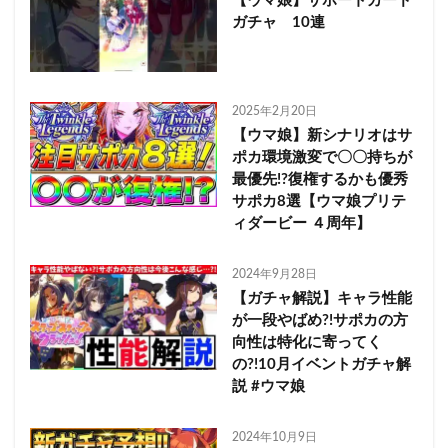
【ウマ娘】サポートカード
ガチャ 10連
2025年2月20日
【ウマ娘】新シナリオはサ
ポカ環境激変で〇〇持ちが
最優先!?復権するかも優秀
サポカ8選【ウマ娘プリテ
ィダービー ４周年】
2024年9月28日
【ガチャ解説】キャラ性能
が一段やばめ?!サポカの方
向性は特化に寄ってく
の?!10月イベントガチャ解
説 #ウマ娘
2024年10月9日