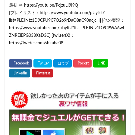
最初 ⇒ https://youtu.be/PcjzuLI9I9Q
[プレイリスト：https://www.youtube.com/playlist?
list=PLEJNtz1D9CPU9C7O2o9rDaO8nC90ncjcH] [他の実況：
https://www.youtube.com/playlist?list=PLEJNtz1D9CPWA6wl-
ZNREiEPG038XaD3C] [twitter(X)：
https://twitter.com/shiraba08]