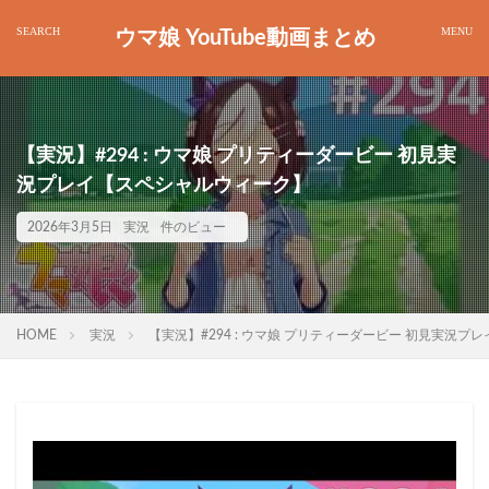
ウマ娘 YouTube動画まとめ
【実況】#294 : ウマ娘 プリティーダービー 初見実
況プレイ【スペシャルウィーク】
2026年3月5日
実況
件のビュー
HOME
実況
【実況】#294 : ウマ娘 プリティーダービー 初見実況