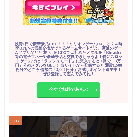
投資0円で豪華景品GET！！「ミリオンゲームDX」は２４時
間OPENの景品交換ができるゲームサイトだよ。普通のゲー
ムアプリなどと違い、MGDXでは貯めたメダルを「Bitcash」
等の電子マネーや豪華景品と交換できちゃうよ！特にスロッ
トゲームでは「ラッシュモード」に突入すると 1回で「3万
円」分のメダルをGET！ 当サイトから登録すると 通常1,500
円分のところ 倍額の「3,000円分」お試しポイント進呈中！
ぜひ登録して遊んでみてね！
今すぐ無料であそぶ
Prev