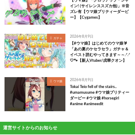
【ウマ娘】「グロウアップ・シャ
イン! (サイレンススズカ他)」※音
ズレ有【ウマ娘プリティーダービ
ー】【Cygames】
2026年8月9日
ガチャ
【#ウマ娘】はじめてのウマ娘🔰
「あの夏のケセラセラ」ガチャ＆
イベスト読むやってきます～～.ᐟ.ᐟ
🤍🐾【新人Vtuber/戌華クオン】
2026年8月9日
ウマ娘
Tokai Teio fell of the stairs..
#umamusume #ウマ娘プリティー
ダービー #ウマ娘 #horsegirl
#anime #animeedit
運営サイトからのお知らせ