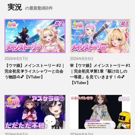
実況
の最新動画8件
2026年8月7日
2026年8月6日
【ウマ娘】メインストーリー #2｜
🌸【ウマ娘】メインストーリー #1
完全初見🔰ライスシャワーと出会
｜完全初見🔰第1章「駆け出しの
う物語🐴💕【VTuber】
一等星」を見ていきます！🐴💕
【VTuber】
2026年8月5日
2026年8月3日