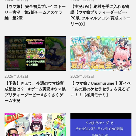
【ウマ娘】 完全初見プレイ ストー
【実況#96】絶対を手に入れる物
リー実況 第2部チームアスケラ
語【ウマ娘プリティーダービー-
編 第2章
PC版_ツルマルツヨシ-育成ストー
リー①】
2026年8月2日
2026年8月2日
【予告】さぁて、今週のウマ娘育
【 ウマ娘 / Umamusume 】夏イベ
成配信は？ #ゲーム実況 #ウマ娘
「あの夏のケセラセラ」を見るぞ
プリティーダービー #さくさくゲ
～！！【桜川モナミ】
ーム実況