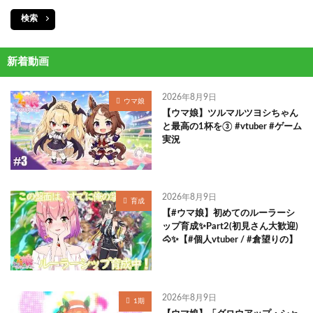
検索
新着動画
2026年8月9日
ウマ娘
【ウマ娘】ツルマルツヨシちゃん
と最高の1杯を③ #vtuber #ゲーム
実況
2026年8月9日
育成
【#ウマ娘】初めてのルーラーシ
ップ育成✨Part2(初見さん大歓迎)
🐴✨【#個人vtuber / #倉望りの】
2026年8月9日
1期