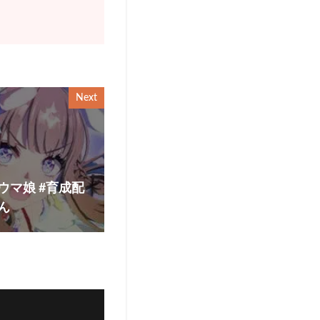
Next
ウマ娘 #育成配
ん