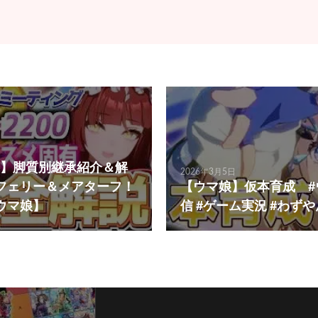
】脚質別継承紹介＆解
2026年3月5日
BCフェリー＆メアターフ！
【ウマ娘】仮本育成 #
ウマ娘】
信 #ゲーム実況 #わずや