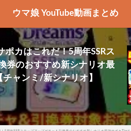
ウマ娘 YouTube動画まとめ
ポカはこれだ！5周年SSRス
換券のおすすめ新シナリオ最
！【チャンミ/新シナリオ】
！5周年SSRステップアップガチャ＆引換券のおすすめ新シナリオ最強サポカTier