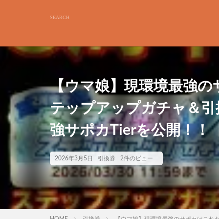
【ウマ娘】現環境最強のサ
テップアップガチャ＆引
強サポカTierを公開！
2026年3月5日
引換券
2件のビュー
HOME
引換券
【ウマ娘】現環境最強のサポカはこれだ