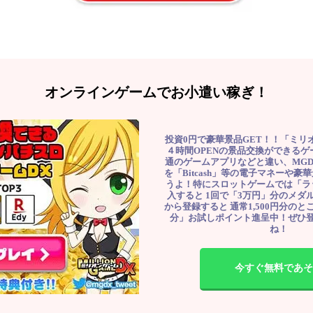
オンラインゲームでお小遣い稼ぎ！
投資0円で豪華景品GET！！「ミリ
４時間OPENの景品交換ができる
通のゲームアプリなどと違い、MG
を「Bitcash」等の電子マネーや
うよ！特にスロットゲームでは「ラ
入すると 1回で「3万円」分のメダル
から登録すると 通常1,500円分のとこ
分」お試しポイント進呈中！ぜひ
ね！
今すぐ無料であそ