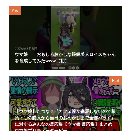
Prev
2026年3月5日
ウマ娘 おもしろおかしな眼鏡美人ロイスちゃん
を育成してみたwww（初）
Next
2026年3月6日
【ウマ娘】たづな？『カフェ達が進展しないので勝
負下〇の購入から当日のおめかしまで全部バラす』
に対するみんなの反応集【ウマ娘 反応集】まとめ
ウマ娘プリティーダービー