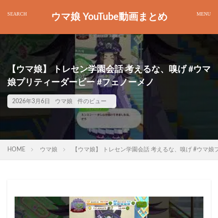
ウマ娘 YouTube動画まとめ
【ウマ娘】 トレセン学園会話 考えるな、嗅げ #ウマ
娘プリティーダービー #フェノーメノ
2026年3月6日
ウマ娘
件のビュー
HOME
ウマ娘
【ウマ娘】 トレセン学園会話 考えるな、嗅げ #ウマ娘