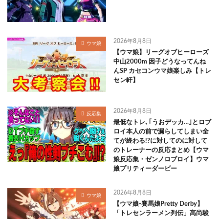
2026年8月8日
ウマ娘
【ウマ娘】リーグオブヒーローズ
中山2000m 因子どうなってんね
んSP カセコンウマ娘楽しみ【トレ
セン軒】
2026年8月8日
反応集
最低なトレ､｢うおデッカ…｣とロブ
ロイ本人の前で漏らしてしまい全
てが終わる!?に対してのに対して
のトレーナーの反応まとめ【ウマ
娘反応集・ゼンノロブロイ】ウマ
娘プリティーダービー
2026年8月8日
ウマ娘
【ウマ娘-賽馬娘Pretty Derby】
「トレセンラーメン列伝」高尚駿