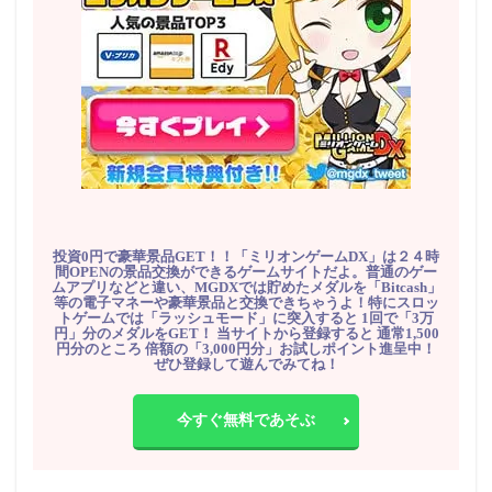
投資0円で豪華景品GET！！「ミリオンゲームDX」は２４時
間OPENの景品交換ができるゲームサイトだよ。普通のゲー
ムアプリなどと違い、MGDXでは貯めたメダルを「Bitcash」
等の電子マネーや豪華景品と交換できちゃうよ！特にスロッ
トゲームでは「ラッシュモード」に突入すると 1回で「3万
円」分のメダルをGET！ 当サイトから登録すると 通常1,500
円分のところ 倍額の「3,000円分」お試しポイント進呈中！
ぜひ登録して遊んでみてね！
今すぐ無料であそぶ