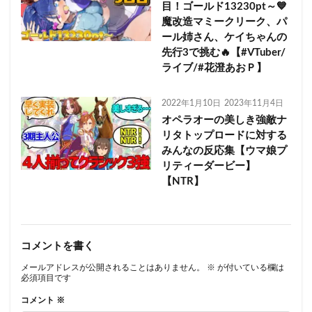
目！ゴールド13230pt～💙
魔改造マミークリーク、パ
ール姉さん、ケイちゃんの
先行3で挑む🔥【#VTuber/
ライブ/#花澄あおＰ】
2022年1月10日
2023年11月4日
オペラオーの美しき強敵ナ
リタトップロードに対する
みんなの反応集【ウマ娘プ
リティーダービー】
【NTR】
コメントを書く
メールアドレスが公開されることはありません。
※
が付いている欄は
必須項目です
コメント
※