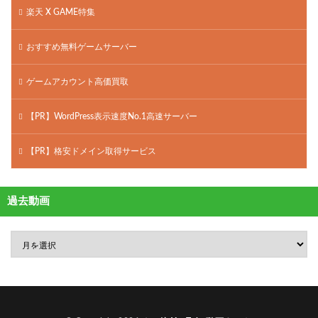
楽天 X GAME特集
おすすめ無料ゲームサーバー
ゲームアカウント高価買取
【PR】WordPress表示速度No.1高速サーバー
【PR】格安ドメイン取得サービス
過去動画