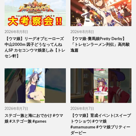
2026年8月8日
2026年8月8日
【ウマ娘】リーグオブヒーローズ
【ウマ娘-賽馬娘Pretty Derby】
中山2000m 因子どうなってんね
「トレセンラーメン列伝」高尚駿
んSP カセコンウマ娘楽しみ【トレ
逸篇
セン軒】
2026年8月7日
2026年8月7日
ステゴ一族と海におでかけ #ウマ
【ウマ娘】育成イベント(スイープ
娘 #ステゴ一族 #games
トウショウ) #ウマ娘
#umamusume #ウマ娘プリティー
ダービー