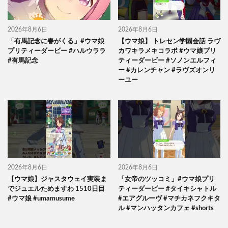
2026年8月6日
2026年8月6日
「有馬記念に春がくる」#ウマ娘
【ウマ娘】 トレセン学園会話 ラヴ
プリティーダービー #ハルウララ
カワキラメキコラボ #ウマ娘プリ
#有馬記念
ティーダービー #ソノンエルフィ
ー #カレンチャン #ラヴズオンリ
ーユー
2026年8月6日
2026年8月6日
【ウマ娘】ジャスタウェイ実装ま
「女帝のツッコミ」#ウマ娘プリ
でジュエルためますわ 1510日目
ティーダービー #タイキシャトル
#ウマ娘 #umamusume
#エアグルーヴ #マチカネフクキタ
ル #マンハッタンカフェ #shorts