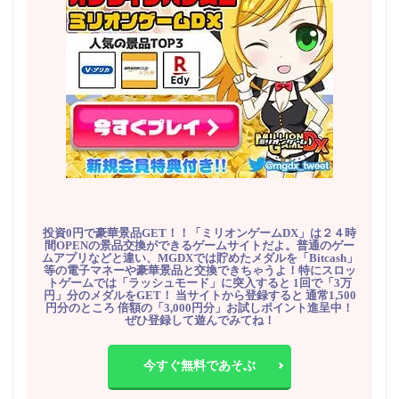
投資0円で豪華景品GET！！「ミリオンゲームDX」は２４時
間OPENの景品交換ができるゲームサイトだよ。普通のゲー
ムアプリなどと違い、MGDXでは貯めたメダルを「Bitcash」
等の電子マネーや豪華景品と交換できちゃうよ！特にスロッ
トゲームでは「ラッシュモード」に突入すると 1回で「3万
円」分のメダルをGET！ 当サイトから登録すると 通常1,500
円分のところ 倍額の「3,000円分」お試しポイント進呈中！
ぜひ登録して遊んでみてね！
今すぐ無料であそぶ