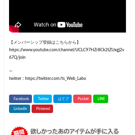
【メンバーシップ登録はこちらから】
https://www.youtube.com/channel/UCLC97HZr8Ck2tZUxgj2v
67Q/join
—
twitter : https://twitter.com/ts_Web_Labo