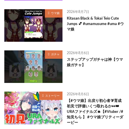
2026年8月7日
ウマ娘
Kitasan Black & Tokai Teio Cute
Jumps 💕 #umamusume #uma #ウ
マ娘
2026年8月6日
ガチャ
ステップアップガチャは神【ウマ
娘ガチャ】
2026年8月6日
ストーリー
【#ウマ娘】出戻り初心者🔰育成
初見で評価いくつ取れるか👀👑
URAファイナルズ🔥【#Vtuber /#
知見ちら 】 #ウマ娘プリティーダ
ービー