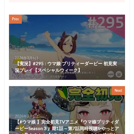
Prev
2026年3月6日
【実況】#295 : ウマ娘 プリティーダービー 初見実
況プレイ【スペシャルウィーク】
Next
2026年3月6日
【#ウマ娘 】完全初見TVアニメ『ウマ娘プリティダ
ービーSeason３』期1話～第7話同時視聴✨やっとア