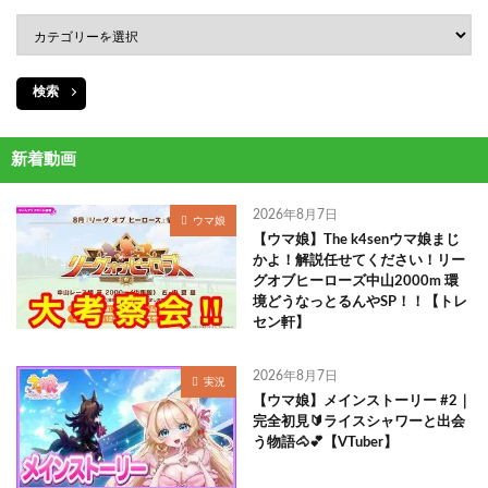
検索
新着動画
2026年8月7日
ウマ娘
【ウマ娘】The k4senウマ娘まじ
かよ！解説任せてください！リー
グオブヒーローズ中山2000m 環
境どうなっとるんやSP！！【トレ
セン軒】
2026年8月7日
実況
【ウマ娘】メインストーリー #2｜
完全初見🔰ライスシャワーと出会
う物語🐴💕【VTuber】