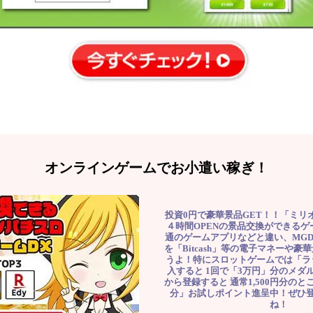
オンラインゲームでお小遣い稼ぎ！
投資0円で豪華景品GET！！「ミリ
４時間OPENの景品交換ができる
通のゲームアプリなどと違い、MG
を「Bitcash」等の電子マネーや
うよ！特にスロットゲームでは「ラ
入すると 1回で「3万円」分のメダル
から登録すると 通常1,500円分のとこ
分」お試しポイント進呈中！ぜひ
ね！