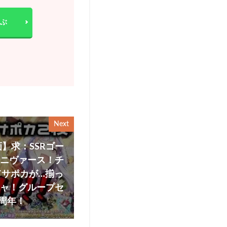
ぶ
Next
】求：SSRゴー
ユニヴァース！チ
けてサポカが…揃っ
チャ！グループセ
周年！