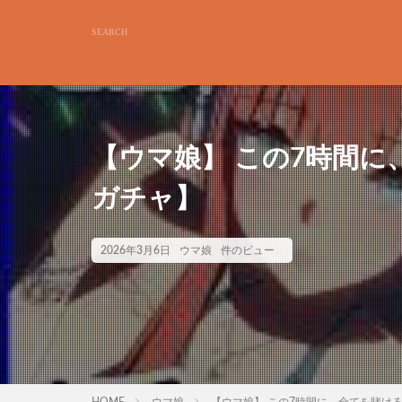
【ウマ娘】 この7時間に
ガチャ】
2026年3月6日
ウマ娘
件のビュー
HOME
ウマ娘
【ウマ娘】 この7時間に、全てを賭ける