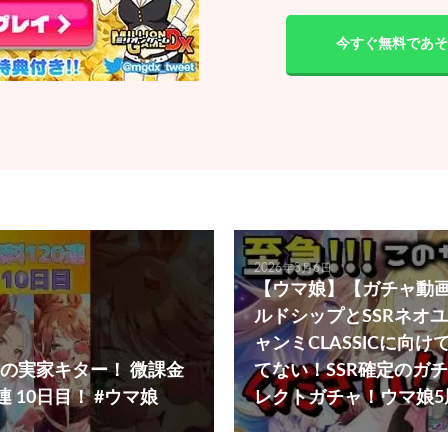
今すぐ無料であそ
2026年3月6日
【ウマ娘】【ガチャ動画
ルドシップとSSRネオ
ャンミCLASSICに向
の実家キター！ 微課金
てない！SSR確定のガ
連 10日目！ #ウマ娘
レクトガチャ！ウマ娘5