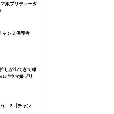
 #ウマ娘プリティーダ
車
チャンミ保護者
ら推しが出てきて雄
ts #ウマ娘プリ
よう…？【チャン