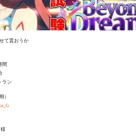
せて貰おうか
お時間
始
ストラン
用）
ka_G
i 様