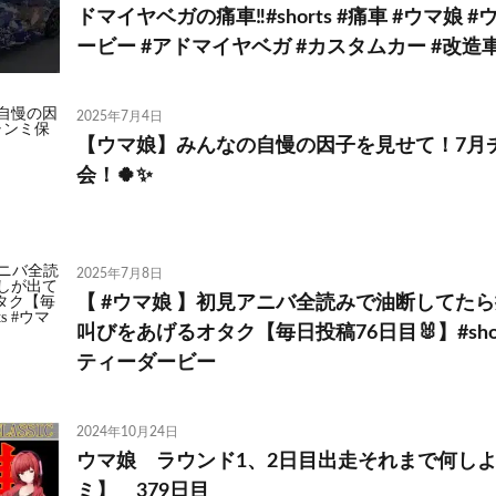
ドマイヤベガの痛車‼️#shorts #痛車 #ウマ娘
ービー #アドマイヤベガ #カスタムカー #改造
2025年7月4日
【ウマ娘】みんなの自慢の因子を見せて！7月
会！🍀✨
2025年7月8日
【 #ウマ娘 】初見アニバ全読みで油断してた
叫びをあげるオタク【毎日投稿76日目🐰】#shor
ティーダービー
2024年10月24日
ウマ娘 ラウンド1、2日目出走それまで何し
ミ】 379日目