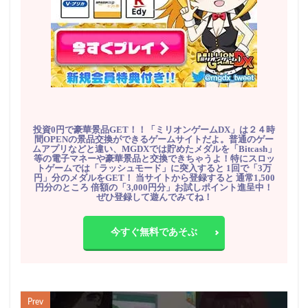
投資0円で豪華景品GET！！「ミリオンゲームDX」は２４時
間OPENの景品交換ができるゲームサイトだよ。普通のゲー
ムアプリなどと違い、MGDXでは貯めたメダルを「Bitcash」
等の電子マネーや豪華景品と交換できちゃうよ！特にスロッ
トゲームでは「ラッシュモード」に突入すると 1回で「3万
円」分のメダルをGET！ 当サイトから登録すると 通常1,500
円分のところ 倍額の「3,000円分」お試しポイント進呈中！
ぜひ登録して遊んでみてね！
今すぐ無料であそぶ
Prev