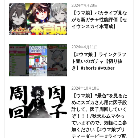
2024年4月28日
【ウマ娘】パカライブ見な
がら新ガチャ性能評価【セ
イウンスカイ本育成】
2024年4月11日
【#ウマ娘 】ラインクラフ
ト狙いのガチャ【切り抜
き】#shorts #vtuber
2024年10月18日
【ウマ娘】❝景色❞を見るた
めにスズカさん用に因子設
計して、因子周回していく
ぞ！！！/秋天ルムマやっ
ていますので、気軽にご参
加ください【#ウマ娘プリ
ティーダービー #ライブ配