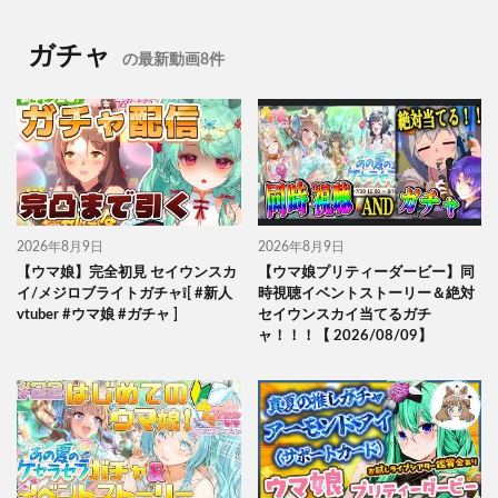
ガチャ
の最新動画8件
2026年8月9日
2026年8月9日
【ウマ娘】完全初見 セイウンスカ
【ウマ娘プリティーダービー】同
イ/メジロブライトガチャ❕[ #新人
時視聴イベントストーリー＆絶対
vtuber #ウマ娘 #ガチャ ]
セイウンスカイ当てるガチ
ャ！！！【 2026/08/09】