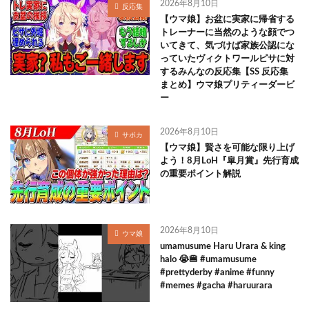
2026年8月10日
反応集
【ウマ娘】お盆に実家に帰省する
トレーナーに当然のような顔でつ
いてきて、気づけば家族公認にな
っていたヴィクトワールピサに対
するみんなの反応集【SS 反応集
まとめ】ウマ娘プリティーダービ
ー
2026年8月10日
サポカ
【ウマ娘】賢さを可能な限り上げ
よう！8月LoH『皐月賞』先行育成
の重要ポイント解説
2026年8月10日
ウマ娘
umamusume Haru Urara & king
halo 😭🍔 #umamusume
#prettyderby #anime #funny
#memes #gacha #haruurara