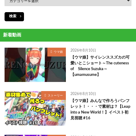
検索
新着動画
2026年8月10日
ウマ娘
【ウマ娘】サイレンススズカの可
愛いとこショート～The cuteness
of Silence Suzuka～
【umamusume】
2026年8月10日
ストーリー
【ウマ娘】みんなで作ろうパンフ
レット！・・・で素材は？【Leap
into a New World！】イベスト初
見視聴 #16