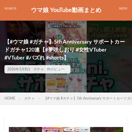
ウマ娘 YouTube動画まとめ
【#ウマ娘 #ガチャ】5th Anniversary サポートカー
ドガチャ120連【#夢咲しおり #女性VTuber
#VTuber #バズれ #shorts】
2026年3月8日
ガチャ
件のビュー
HOME
ガチャ
【#ウマ娘 #ガチャ】5th Anniversary サポートカードガチ