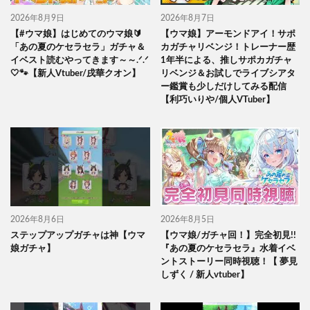
2026年8月9日
2026年8月7日
【#ウマ娘】はじめてのウマ娘🔰
【ウマ娘】アーモンドアイ！サポ
「あの夏のケセラセラ」ガチャ＆
カガチャリベンジ！トレーナー歴
イベスト読むやってきます～～.ᐟ.ᐟ
1年半による、推しサポカガチャ
🤍🐾【新人Vtuber/戌華クオン】
リベンジ＆お試しでライブシアタ
ー鑑賞も少しだけしてみる配信
【利巧いりや/個人VTuber】
2026年8月6日
2026年8月5日
ステップアップガチャは神【ウマ
【ウマ娘/ガチャ回！】完全初見!!
娘ガチャ】
『あの夏のケセラセラ』水着イベ
ントストーリー同時視聴！【 夢見
しずく / 新人vtuber】