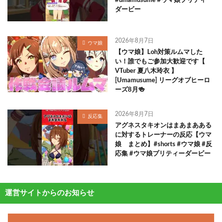
#umamusume #ウマ娘プリティー
ダービー
2026年8月7日
ウマ娘
【ウマ娘】Loh対策ルムマした
い！誰でもご参加大歓迎です【
VTuber 夏八木玲衣 】
[Umamusume] リーグオブヒーロ
ーズ8月🍻
2026年8月7日
反応集
アグネスタキオンはまあまあある
に対するトレーナーの反応【ウマ
娘 まとめ】#shorts #ウマ娘 #反
応集 #ウマ娘プリティーダービー
運営サイトからのお知らせ