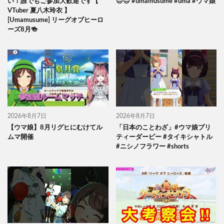
い！誰でもご参加大歓迎です【
😐😐 #umamusume #uma #ウマ娘
VTuber 夏八木玲衣 】
[Umamusume] リーグオブヒーロ
ーズ8月🍻
2026年8月7日
2026年8月7日
【ウマ娘】8月リグヒにむけてル
「日本のことわざ」#ウマ娘プリ
ムマ開催
ティーダービー #タイキシャトル
#ニシノフラワー #shorts