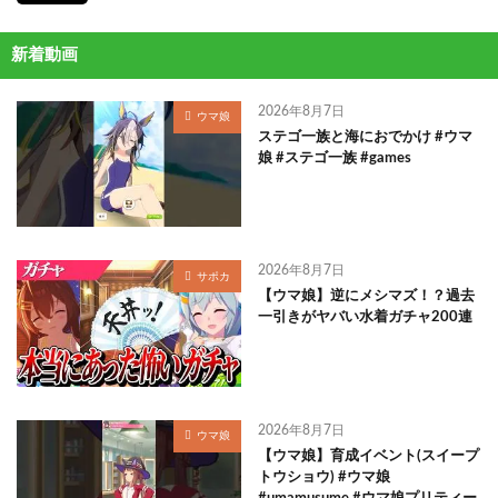
新着動画
2026年8月7日
ウマ娘
ステゴ一族と海におでかけ #ウマ
娘 #ステゴ一族 #games
2026年8月7日
サポカ
【ウマ娘】逆にメシマズ！？過去
一引きがヤバい水着ガチャ200連
2026年8月7日
ウマ娘
【ウマ娘】育成イベント(スイープ
トウショウ) #ウマ娘