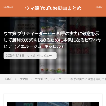
ウマ娘 YouTube動画まとめ
ウマ娘 プリティーダービー 相手の実力に敬意を示
して勝利の方式を決めるために本気になるビワハヤ
ヒデ（ノエルージュ･キャロル）
2026年3月9日
ウマ娘
件のビュー
HOME
ウマ娘
ウマ娘 プリティーダービー 相手の実力に敬意を示し