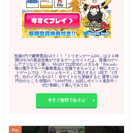
投資0円で豪華景品GET！！「ミリオンゲームDX」は２４時
間OPENの景品交換ができるゲームサイトだよ。普通のゲー
ムアプリなどと違い、MGDXでは貯めたメダルを「Bitcash」
等の電子マネーや豪華景品と交換できちゃうよ！特にスロッ
トゲームでは「ラッシュモード」に突入すると 1回で「3万
円」分のメダルをGET！ 当サイトから登録すると 通常1,500
円分のところ 倍額の「3,000円分」お試しポイント進呈中！
ぜひ登録して遊んでみてね！
今すぐ無料であそぶ
Prev