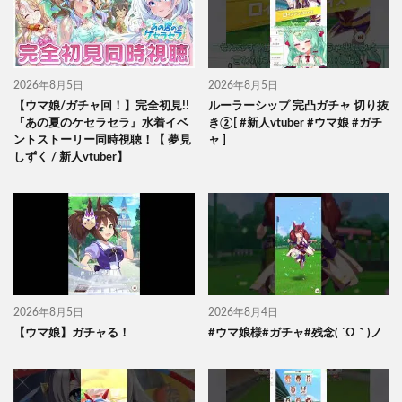
2026年8月5日
2026年8月5日
【ウマ娘/ガチャ回！】完全初見!!
ルーラーシップ 完凸ガチャ 切り抜
『あの夏のケセラセラ』水着イベ
き②[ #新人vtuber #ウマ娘 #ガチ
ントストーリー同時視聴！【 夢見
ャ ]
しずく / 新人vtuber】
2026年8月5日
2026年8月4日
【ウマ娘】ガチャる！
#ウマ娘様#ガチャ#残念( ´Ω｀)ノ