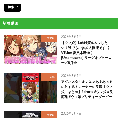
検索
新着動画
2026年8月7日
ウマ娘
【ウマ娘】Loh対策ルムマした
い！誰でもご参加大歓迎です【
VTuber 夏八木玲衣 】
[Umamusume] リーグオブヒーロ
ーズ8月🍻
2026年8月7日
反応集
アグネスタキオンはまあまあある
に対するトレーナーの反応【ウマ
娘 まとめ】#shorts #ウマ娘 #反
応集 #ウマ娘プリティーダービー
2026年8月7日
ウマ娘