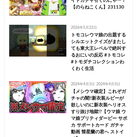
イトガチャ引くのにゃー！
【のらねこくん】231130
2026年5月22日
トモコレウマ娘の出題する
シルエットクイズがまたし
ても東大王レベルで絶叫す
るおにいの反応 #トモコレ
#トモダチコレクションわ
くわく生活
2024年4月3日
2024年4月3日
【メシウマ確定】これぞガ
チャの闇!!新衣装ルビーが
欲しいのに新衣装ヘリオス
すり抜け地獄!?【ウマ娘 ウ
マ娘プリティダービー サポ
カ サポートカード ガチャ
動画 彗星蘭の君へ ストイ