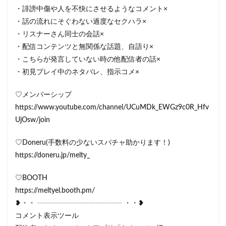
・誹謗中傷や人を不快にさせるようなコメント×
・話の流れにそぐわない過度なセクハラ×
・リスナーさん同士の会話×
・配信コンテンツと無関係な話題、自語り×
・こちらが発言していない時の他配信者の話×
・初見プレイ中のネタバレ、指示コメ×
♡メンバーシップ
https://www.youtube.com/channel/UCuMDk_EWGz9c0R_Hfv
UjOsw/join
♡Doneru(手数料の少ないスパチャ助かります！)
https://doneru.jp/melty_
♡BOOTH
https://meltyel.booth.pm/
❥・・ ┈┈┈┈┈┈┈┈┈┈┈┈ ・・❥
コメント表示ツール