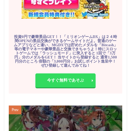
投資0円で豪華景品GET！！「ミリオンゲームDX」は２４時
間OPENの景品交換ができるゲームサイトだよ。普通のゲー
ムアプリなどと違い、MGDXでは貯めたメダルを「Bitcash」
等の電子マネーや豪華景品と交換できちゃうよ！特にスロッ
トゲームでは「ラッシュモード」に突入すると 1回で「3万
円」分のメダルをGET！ 当サイトから登録すると 通常1,500
円分のところ 倍額の「3,000円分」お試しポイント進呈中！
ぜひ登録して遊んでみてね！
今すぐ無料であそぶ
Prev