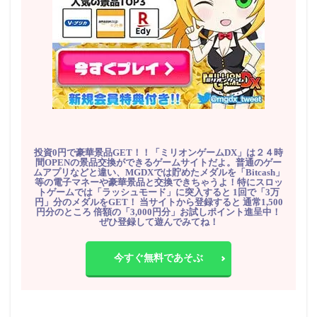
投資0円で豪華景品GET！！「ミリオンゲームDX」は２４時
間OPENの景品交換ができるゲームサイトだよ。普通のゲー
ムアプリなどと違い、MGDXでは貯めたメダルを「Bitcash」
等の電子マネーや豪華景品と交換できちゃうよ！特にスロッ
トゲームでは「ラッシュモード」に突入すると 1回で「3万
円」分のメダルをGET！ 当サイトから登録すると 通常1,500
円分のところ 倍額の「3,000円分」お試しポイント進呈中！
ぜひ登録して遊んでみてね！
今すぐ無料であそぶ