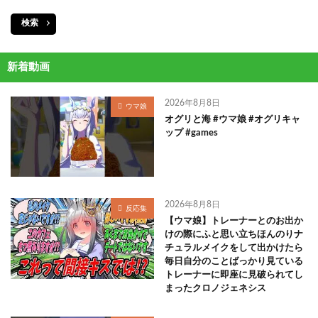
検索
新着動画
2026年8月8日
ウマ娘
オグリと海 #ウマ娘 #オグリキャ
ップ #games
2026年8月8日
反応集
【ウマ娘】トレーナーとのお出か
けの際にふと思い立ちほんのりナ
チュラルメイクをして出かけたら
毎日自分のことばっかり見ている
トレーナーに即座に見破られてし
まったクロノジェネシス