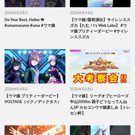
2026年8月8日
2026年8月8日
Do Your Best, Helios 🤟
【ウマ娘/固有演出】サイレンスス
#umamusume #uma #ウマ娘
ズカ【たむ / t’s Web Labo】 #ウ
マ娘プリティーダービー #サイレ
ンススズカ
2026年8月8日
2026年8月8日
【ウマ娘 プリティーダービー】
【ウマ娘】リーグオブヒーローズ
VOLTAGE（イクノディクタス）
中山2000m 因子どうなってんね
んSP カセコンウマ娘楽しみ【トレ
セン軒】