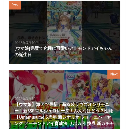
Prev
2026年3月10日
[ウマ娘]完璧で究極に可愛いアーモンドアイちゃん
の誕生日
Next
2026年3月10日
【ウマ娘】激アツ最新！新衣装ラヴズオンリーユ
ー！新SSRマルシュロレーヌ！みんなはどう？性能
【Umamusume 5周年 新シナリオ フォーエバーヤ
ング アーモンドアイ育成法 サポカ 引換券 新ガチャ