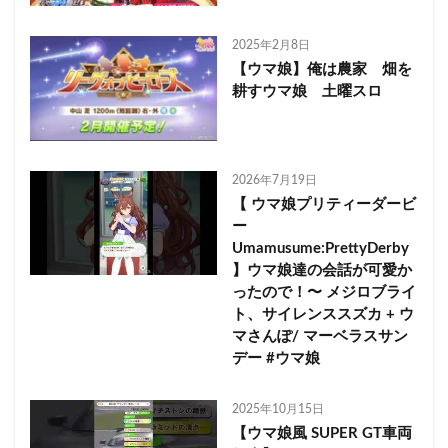
2025年2月8日
【ウマ娘】俺は農家 畑を
耕すウマ娘 土曜スロ
2026年7月19日
【 ウマ娘プリティーダービ
ー
Umamusume:PrettyDerby
】ウマ娘達の会話が可愛か
ったので！〜 メジロブライ
ト、サイレンススズカ + ウ
マさんぽ/ マーベラスサン
デー #ウマ娘
2025年10月15日
【ウマ娘風 SUPER GT車両